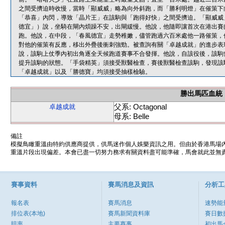
之間受擠迫時收慢，當時「顯威威」略為向外斜跑，而「勝利明燈」在催策下
「恭喜」內閃，導致「晶片王」在該駒與「跑得好快」之間受擠迫。「顯威威
德宜」）說，坐騎在閘內煩躁不安，出閘緩慢。他說，他隨即讓首次在港出賽
跑。他說，在中段，「春風德宜」走勢稚嫩，儘管跑過六百米處他一路催策，
對他的催策有反應，移出外疊後衝刺強勁。被查詢有關「卓越成就」的進步表
說，該駒上仗季內初出角逐全天候跑道賽事不合發揮。他說，自該役後，該駒
提升該駒的狀態。「手袋精英」須接受獸醫檢查，賽後獸醫檢查該駒，發現該
「卓越成就」以及「勝德寶」均須接受抽樣檢驗。
勝出馬匹血統
父系: Octagonal
卓越成就
母系: Belle
備註
模擬鳥瞰重溫由特約供應商提供，供馬迷作個人娛樂資訊之用。但由於香港馬場
重溫片段出現偏差。本會已盡一切努力務求有關資料盡可能準確，馬會就此並無責
賽事資料
賽馬消息及資訊
分析工
報名表
賽馬消息
速勢能
排位表(本地)
賽馬新聞資料庫
賽日數
賠率
主要賽事
初出馬