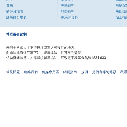
賽果
馬匹資料
騎練配
騎師分場表
騎師資料
馬匹搬
練馬師分場表
練馬師資料
貼士指
博彩要有節制
未滿十八歲人士不得投注或進入可投注的地方。
向非法或海外莊家下注，即屬違法，且可被判監禁。
切勿沉迷賭博，如需尋求輔導協助，可致電平和基金熱線1834 633。
常見問題
|
聯絡我們
|
傳媒專用區
|
網頁指南
|
規例
|
提倡有節制博彩
|
私隱