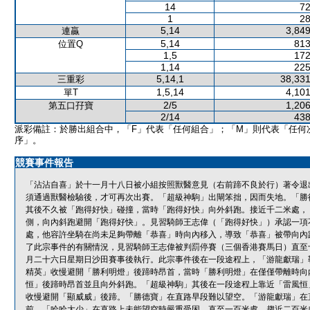
14
72
1
28
5,14
3,849
連贏
5,14
813
位置Q
1,5
172
1,14
225
5,14,1
38,331
三重彩
1,5,14
4,101
單T
2/5
1,206
第五口孖寶
2/14
438
派彩備註：於勝出組合中，「F」代表「任何組合」；「M」則代表「任何
序」。
競賽事件報告
「沾沾自喜」於十一月十八日被小組按照獸醫意見（右前蹄不良於行）著令退
須通過獸醫檢驗後，才可再次出賽。「超級神駒」出閘笨拙，因而失地。「勝
其後不久被「跑得好快」碰撞，當時「跑得好快」向外斜跑。接近千二米處，
側，向內斜跑避開「跑得好快」。見習騎師王志偉（「跑得好快」）承認一項不
處，他容許坐騎在尚未足夠帶離「恭喜」時向內移入，導致「恭喜」被帶向內
了此宗事件的有關情況，見習騎師王志偉被判罰停賽（三個香港賽馬日）直至
月二十六日星期日沙田賽事後執行。此宗事件後在一段途程上，「游龍獻瑞」
精英」收慢避開「勝利明燈」後蹄時昂首，當時「勝利明燈」在僅僅帶離時向
恒」後蹄時昂首並且向外斜跑。「超級神駒」其後在一段途程上靠近「雷風恒
收慢避開「顯威威」後蹄。「勝德寶」在直路早段難以望空。「游龍獻瑞」在
前。「哈哈大少」在直路上未能望空時嚴重受困，直至一百米處。趨近二百米