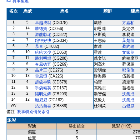
賽事重溫
名次
馬號
馬名
騎師
練馬
1
5
卓越成就
(CG078)
戴勝
方嘉柏
2
14
勝德寶
(CC056)
胡恩達
吳定強
3
1
游龍獻瑞
(CD322)
巫斯義
李易達
4
7
跑得好快
(CG034)
王志偉
葉楚航
5
3
恭喜
(CH032)
韋達
蔡約翰
6
10
哈哈大少
(CE050)
霍達
文家良
7
11
勝利明燈
(CG208)
冼文諾
約翰摩亞
8
6
春風德宜
(CG269)
列高力
蘇保羅
9
8
晶片王
(CD276)
梁明偉
鄭俊偉
10
13
雷風恒
(CA226)
黎海榮
伍碧權
11
4
超級神駒
(CD378)
柏寶
梁定華
12
9
手袋精英
(CD137)
高雅志
苗禮德
13
2
陽明先鋒
(CB293)
湯智傑
沈集成
14
12
顯威威
(CG162)
冼毅力
沈集成
WV
沾沾自喜
(CB386)
杜利萊
呂健威
備註:
賽事特別情況索引
派彩
彩池
勝出組合
派彩 (HK$)
5
278
獨贏
5
70
位置