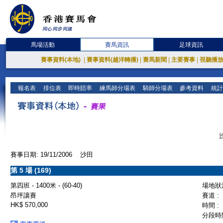
馬場活動
賽馬資訊
足球資訊
賽事資料(本地)
|
賽事資料(越洋轉播)
|
賽馬新聞
|
主要賽事
|
視聽播
報名表
排位表
即時賠率
練馬師分場表
騎師分場表
參考資料
統計
賽事日期: 19/11/2006 沙田
第 5 場 (169)
第四班 - 1400米 - (60-40)
場地狀況
昂坪讓賽
賽道 :
HK$ 570,000
時間 :
分段時間