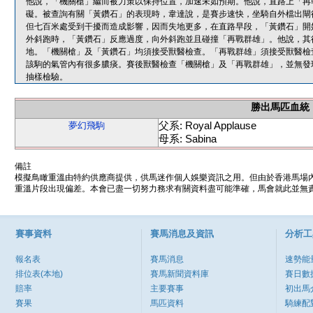
他說，「機關槍」繼而被力策以保持位置，加速未如預期。他說，直路上「再
礙。被查詢有關「黃鑽石」的表現時，韋達說，是賽步速快，坐騎自外檔出閘
但七百米處受到干擾而造成影響，因而失地更多，在直路早段，「黃鑽石」開
外斜跑時，「黃鑽石」反應過度，向外斜跑並且碰撞「再戰群雄」。他說，其
地。「機關槍」及「黃鑽石」均須接受獸醫檢查。「再戰群雄」須接受獸醫檢
該駒的氣管內有很多膿痰。賽後獸醫檢查「機關槍」及「再戰群雄」，並無發
抽樣檢驗。
勝出馬匹血統
父系: Royal Applause
夢幻飛駒
母系: Sabina
備註
模擬鳥瞰重溫由特約供應商提供，供馬迷作個人娛樂資訊之用。但由於香港馬場
重溫片段出現偏差。本會已盡一切努力務求有關資料盡可能準確，馬會就此並無責
賽事資料
賽馬消息及資訊
分析工
報名表
賽馬消息
速勢能
排位表(本地)
賽馬新聞資料庫
賽日數
賠率
主要賽事
初出馬
賽果
馬匹資料
騎練配