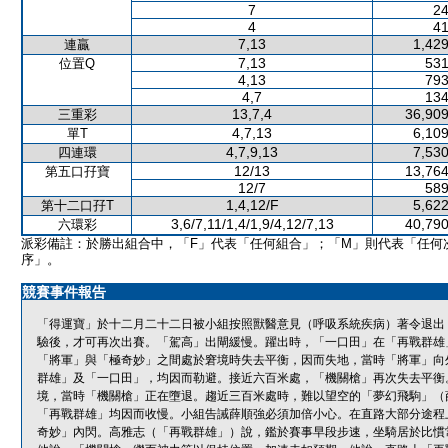
7
24
4
41
7,13
1,429
連贏
7,13
531
位置Q
4,13
793
4,7
134
13,7,4
36,909
三重彩
4,7,13
6,109
單T
4,7,9,13
7,530
四連環
12/13
13,764
第五口孖寶
12/7
589
1,4,12/F
5,622
第十二口孖T
3,6/7,11/1,4/1,9/4,12/7,13
40,790
六環彩
派彩備註：於勝出組合中，「F」代表「任何組合」；「M」則代表「任何
序」。
競賽事件報告
「得運寶」於十二月二十二日被小組按照獸醫意見（呼吸系統疾病）著令退出
驗後，才可再次出賽。「駕高」出閘緩慢。躍出時，「一口田」在「再戰群雄
「將軍」與「極奇妙」之間處於窘境時失去平衡，因而失地，當時「將軍」向
群雄」及「一口田」，均因而勒避。接近六百米處，「機關槍」再次失去平衡
境，當時「機關槍」正在墮退。趨近三百米處時，難以望空的「夢幻飛駒」（
「再戰群雄」均因而收慢。小組告誡薛順強必須加倍小心。在直路大部分途程
奇妙」內閃。高雅志（「再戰群雄」）說，鑑於賽事早段步速，坐騎居於比慣