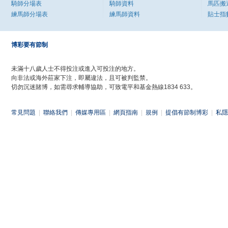
騎師分場表
騎師資料
馬匹搬
練馬師分場表
練馬師資料
貼士指
博彩要有節制
未滿十八歲人士不得投注或進入可投注的地方。
向非法或海外莊家下注，即屬違法，且可被判監禁。
切勿沉迷賭博，如需尋求輔導協助，可致電平和基金熱線1834 633。
常見問題
|
聯絡我們
|
傳媒專用區
|
網頁指南
|
規例
|
提倡有節制博彩
|
私隱