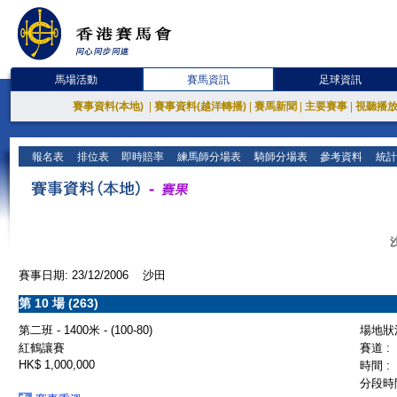
馬場活動
賽馬資訊
足球資訊
賽事資料(本地)
|
賽事資料(越洋轉播)
|
賽馬新聞
|
主要賽事
|
視聽播
報名表
排位表
即時賠率
練馬師分場表
騎師分場表
參考資料
統計
賽事日期: 23/12/2006 沙田
第 10 場 (263)
第二班 - 1400米 - (100-80)
場地狀況
紅鶴讓賽
賽道 :
HK$ 1,000,000
時間 :
分段時間