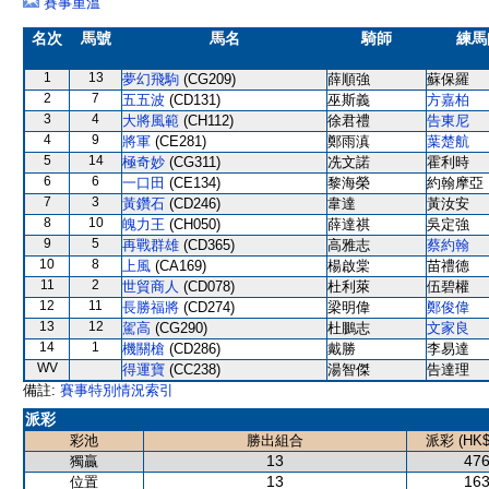
賽事重溫
名次
馬號
馬名
騎師
練馬
1
13
夢幻飛駒
(CG209)
薛順強
蘇保羅
2
7
五五波
(CD131)
巫斯義
方嘉柏
3
4
大將風範
(CH112)
徐君禮
告東尼
4
9
將軍
(CE281)
鄭雨滇
葉楚航
5
14
極奇妙
(CG311)
冼文諾
霍利時
6
6
一口田
(CE134)
黎海榮
約翰摩亞
7
3
黃鑽石
(CD246)
韋達
黃汝安
8
10
魄力王
(CH050)
薛達祺
吳定強
9
5
再戰群雄
(CD365)
高雅志
蔡約翰
10
8
上風
(CA169)
楊啟棠
苗禮德
11
2
世貿商人
(CD078)
杜利萊
伍碧權
12
11
長勝福將
(CD274)
梁明偉
鄭俊偉
13
12
駕高
(CG290)
杜鵬志
文家良
14
1
機關槍
(CD286)
戴勝
李易達
WV
得運寶
(CC238)
湯智傑
告達理
備註:
賽事特別情況索引
派彩
彩池
勝出組合
派彩 (HK$
13
476
獨贏
13
163
位置