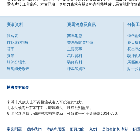
重溫片段出現偏差。本會已盡一切努力務求有關資料盡可能準確，馬會就此並無責
賽事資料
賽馬消息及資訊
分析工
報名表
賽馬消息
速勢能
排位表(本地)
賽馬新聞資料庫
賽日數
賠率
主要賽事
初出馬
賽果
馬匹資料
騎練配
騎師分場表
騎師資料
馬匹搬
練馬師分場表
練馬師資料
貼士指
博彩要有節制
未滿十八歲人士不得投注或進入可投注的地方。
向非法或海外莊家下注，即屬違法，且可被判監禁。
切勿沉迷賭博，如需尋求輔導協助，可致電平和基金熱線1834 633。
常見問題
|
聯絡我們
|
傳媒專用區
|
網頁指南
|
規例
|
提倡有節制博彩
|
私隱