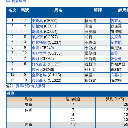
賽事重溫
名次
馬號
馬名
騎師
練馬
1
7
泰寶馬
(CE200)
徐君禮
告東尼
2
4
新相知
(CE051)
韋達
蘇保羅
3
11
劍追風
(CC094)
高雅志
苗禮德
4
8
華忠寶
(CG077)
柏寶
文家良
5
3
佳景飛駒
(CE237)
王志偉
葉楚航
6
9
金鷹
(CB249)
余健誠
吳定強
7
12
美好世界
(CG133)
嚴顯強
賀賢
8
2
駿球
(CD064)
巫斯義
鄭俊偉
9
6
好來好去
(CG255)
冼毅力
約翰摩亞
10
1
駿冠
(CG246)
杜利萊
霍利時
11
5
金牌名駒
(CH115)
戴勝
方嘉柏
12
10
睿智商人
(CE322)
楊啟棠
伍碧權
備註:
賽事特別情況索引
派彩
彩池
勝出組合
派彩 (HK$)
7
28
獨贏
7
12
位置
4
13
11
13
4,7
59
連贏