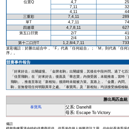
4,7
25
位置Q
7,11
32
4,11
44
7,4,11
289
三重彩
4,7,11
74
單T
4,7,8,11
627
四連環
2/7
41
第五口孖寶
2/4
13
1,2,8/4,7,11
733
第十二口孖T
派彩備註：於勝出組合中，「F」代表「任何組合」；「M」則代表「任何
序」。
競賽事件報告
「好來好去」出閘緩慢。「金牌名駒」出閘緩慢，其後在中段外閃。過了七百
「佳景飛駒」在「好來好去」後面及「華忠寶」內側受困，未能推進，當時「
飛駒」，推進至靠近「新相知」後蹄時未能被力策。直路上，「金鷹」內閃。
駒，並無發現任何明顯異常之處。「泰寶馬」及「新相知」均須接受抽樣檢驗
勝出馬匹血統
父系: Danehill
泰寶馬
母系: Escape To Victory
備註
模擬鳥瞰重溫由特約供應商提供，供馬迷作個人娛樂資訊之用。但由於香港馬場