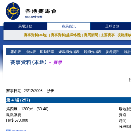
馬場活動
賽馬資訊
足球資訊
賽事資料(本地)
|
賽事資料(越洋轉播)
|
賽馬新聞
|
主要賽事
|
視聽播
報名表
排位表
即時賠率
練馬師分場表
騎師分場表
參考資料
統計
賽事日期: 23/12/2006 沙田
第 4 場 (257)
第四班 - 1200米 - (60-40)
場地狀況
鳳凰讓賽
賽道 :
HK$ 570,000
時間 :
分段時間