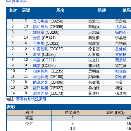
賽事重溫
名次
馬號
馬名
騎師
練馬
1
2
真心馬主
(CD256)
高雅志
吳定強
2
13
陽明統帥
(CE096)
薛順強
沈集成
3
1
輝煌贏
(CB188)
王志偉
徐雨石
4
14
金星
(CE141)
黎海榮
李易達
5
4
千里馬
(CC021)
楊啟棠
苗禮德
6
5
中國智駒
(CG032)
徐君禮
呂健威
7
3
新英
(CB326)
巫斯義
文家良
8
12
精圖
(CC221)
冼文諾
葉楚航
9
9
騰雲
(CC089)
賴維銘
梁定華
10
7
指南神駒
(CE235)
梁明偉
鄭俊偉
11
11
雄心快馬
(CE160)
鄭雨滇
鄭俊偉
12
6
能源之光
(CB406)
余健誠
何良
13
10
龍門客棧
(CE327)
魯柏軒
胡森
14
8
北區之星
(CD173)
薛達祺
孫達志
備註:
賽事特別情況索引
派彩
彩池
勝出組合
派彩 (HK$)
2
40
獨贏
2
16
位置
13
46