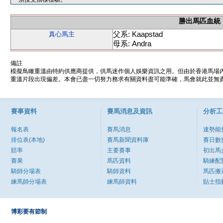
勝出馬匹血統
父系: Kaapstad
真心馬主
母系: Andra
備註
模擬鳥瞰重溫由特約供應商提供，供馬迷作個人娛樂資訊之用。但由於香港馬場
重溫片段出現偏差。本會已盡一切努力務求有關資料盡可能準確，馬會就此並無責
賽事資料
賽馬消息及資訊
分析工
報名表
賽馬消息
速勢能
排位表(本地)
賽馬新聞資料庫
賽日數
賠率
主要賽事
初出馬
賽果
馬匹資料
騎練配
騎師分場表
騎師資料
馬匹搬
練馬師分場表
練馬師資料
貼士指
博彩要有節制