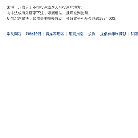
未滿十八歲人士不得投注或進入可投注的地方。
向非法或海外莊家下注，即屬違法，且可被判監禁。
切勿沉迷賭博，如需尋求輔導協助，可致電平和基金熱線1834 633。
常見問題
|
聯絡我們
|
傳媒專用區
|
網頁指南
|
規例
|
提倡有節制博彩
|
私隱