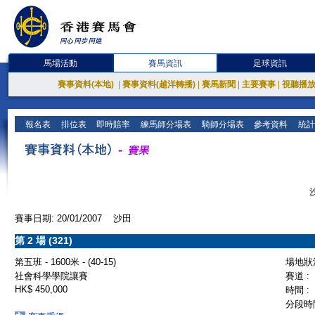
馬場活動
賽馬資訊
足球資訊
賽事資料(本地)
|
賽事資料(越洋轉播)
|
賽馬新聞
|
主要賽事
|
視聽播
報名表
排位表
即時賠率
練馬師分場表
騎師分場表
參考資料
統計
賽事日期: 20/01/2007 沙田
第 2 場 (321)
第五班 - 1600米 - (40-15)
場地狀況
社會科學學院讓賽
賽道 :
HK$ 450,000
時間 :
分段時間