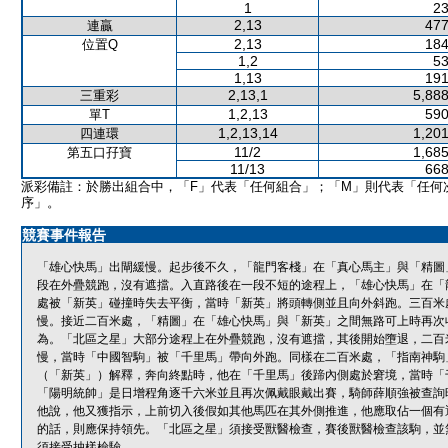
1
23
2,13
477
連贏
2,13
184
位置Q
1,2
53
1,13
191
2,13,1
5,888
三重彩
1,2,13
590
單T
1,2,13,14
1,201
四連環
11/2
1,685
第五口孖寶
11/13
668
派彩備註：於勝出組合中，「F」代表「任何組合」；「M」則代表「任何
序」。
競賽事件報告
「雄心快馬」出閘緩慢。起步後不久，「龍門客棧」在「真心馬主」與「精圖
段在外疊競跑，沒有遮擋。入直路後在一段不短的途程上，「雄心快馬」在「
處被「新英」碰撞時失去平衡，當時「新英」將頭轉側並且向外斜跑。三百米
慢。接近二百米處，「精圖」在「雄心快馬」與「新英」之間無路可上時再次
為。「北區之星」大部分途程上在外疊競跑，沒有遮擋，其後開始墮退，二百
慢，當時「中國智駒」被「千里馬」帶向外跑。同樣在二百米處，「指南神駒
（「新英」）解釋，奔向終點時，他在「千里馬」後蹄內側處於窘境，當時「
「陽明統帥」是日增程角逐千六米並且再次佩戴眼戴出賽，騎師薛順強被查詢
他說，他又獲指示，上前切入後假如其他馬匹在其外側推進，他應取佔一個有
的話，則應保持領先。「北區之星」須接受獸醫檢查，賽後獸醫檢查該駒，並
須接受抽樣檢驗。