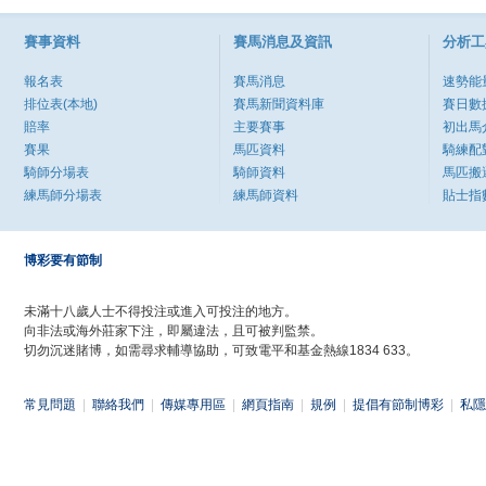
賽事資料
賽馬消息及資訊
分析工
報名表
賽馬消息
速勢能
排位表(本地)
賽馬新聞資料庫
賽日數
賠率
主要賽事
初出馬
賽果
馬匹資料
騎練配
騎師分場表
騎師資料
馬匹搬
練馬師分場表
練馬師資料
貼士指
博彩要有節制
未滿十八歲人士不得投注或進入可投注的地方。
向非法或海外莊家下注，即屬違法，且可被判監禁。
切勿沉迷賭博，如需尋求輔導協助，可致電平和基金熱線1834 633。
常見問題
|
聯絡我們
|
傳媒專用區
|
網頁指南
|
規例
|
提倡有節制博彩
|
私隱