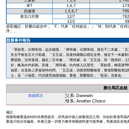
7,1,6
1,742
三重彩
1,6,7
173
單T
1,5,6,7
795
四連環
12/7
782
第五口孖寶
12/1
39
派彩備註：於勝出組合中，「F」代表「任何組合」；「M」則代表「任何
序」。
競賽事件報告
「翠妙星」出閘笨拙，起步緩慢。「搏得威」出閘笨拙。接近千二米處，「五
失去平衡並且大力勒避。「五五波」其後持續難以穩定走勢，接近千一米處勒
疊競跑，沒有遮擋。趨近二百米處，「搏得威」在「五五波」與「跑得好」之
好」略為向外斜跑。其後，「搏得威」向內移入以望空。「翠妙星」轉直路彎
福星」在直路上受催策時內閃。「五五波」須接受獸醫檢查，賽後獸醫檢查該
士」及「小福星」均須接受抽樣檢驗。賽後，獸醫報告，「龍冠」流鼻血。
勝出馬匹血統
父系: Danewin
自由武士
母系: Another Choice
備註
模擬鳥瞰重溫由特約供應商提供，供馬迷作個人娛樂資訊之用。但由於香港馬場
重溫片段出現偏差。本會已盡一切努力務求有關資料盡可能準確，馬會就此並無責