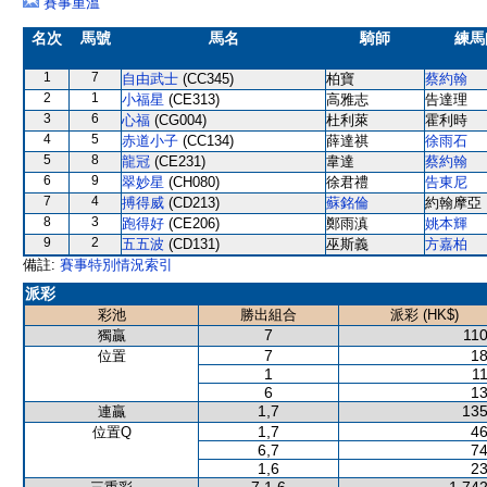
賽事重溫
名次
馬號
馬名
騎師
練馬
1
7
自由武士
(CC345)
柏寶
蔡約翰
2
1
小福星
(CE313)
高雅志
告達理
3
6
心福
(CG004)
杜利萊
霍利時
4
5
赤道小子
(CC134)
薛達祺
徐雨石
5
8
龍冠
(CE231)
韋達
蔡約翰
6
9
翠妙星
(CH080)
徐君禮
告東尼
7
4
搏得威
(CD213)
蘇銘倫
約翰摩亞
8
3
跑得好
(CE206)
鄭雨滇
姚本輝
9
2
五五波
(CD131)
巫斯義
方嘉柏
備註:
賽事特別情況索引
派彩
彩池
勝出組合
派彩 (HK$)
7
110
獨贏
7
18
位置
1
11
6
13
1,7
135
連贏
1,7
46
位置Q
6,7
74
1,6
23