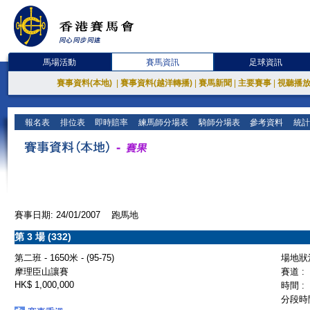
馬場活動
賽馬資訊
足球資訊
賽事資料(本地)
|
賽事資料(越洋轉播)
|
賽馬新聞
|
主要賽事
|
視聽播
報名表
排位表
即時賠率
練馬師分場表
騎師分場表
參考資料
統計
賽事日期: 24/01/2007 跑馬地
第 3 場 (332)
第二班 - 1650米 - (95-75)
場地狀況
摩理臣山讓賽
賽道 :
HK$ 1,000,000
時間 :
分段時間