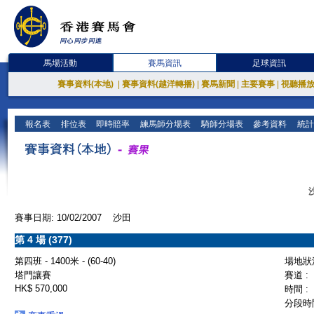
馬場活動
賽馬資訊
足球資訊
賽事資料(本地)
|
賽事資料(越洋轉播)
|
賽馬新聞
|
主要賽事
|
視聽播
報名表
排位表
即時賠率
練馬師分場表
騎師分場表
參考資料
統計
賽事日期: 10/02/2007 沙田
第 4 場 (377)
第四班 - 1400米 - (60-40)
場地狀況
塔門讓賽
賽道 :
HK$ 570,000
時間 :
分段時間