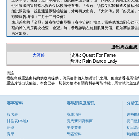
上前帶頭。他說，是日帶頭後，他試圖減慢步速，但「揀得好」持續走勢欠順
他所發出的策騎指示與近仗比較向他查詢。「金冠」須接受獸醫檢查及抽樣檢
須試閘及格，並且通過獸醫檢驗後，才可再次出賽。「大師傅」與「好兄弟」
獸醫報告增補〈二月十二日公佈〉
表現差劣的「金冠」於賽後曾由獸醫（賽事管制）檢查，當時他說該駒心律不
蔡約翰的馬房再次檢查「金冠」時，發現該駒左前腿肌腱受傷。正如賽後報告
再次出賽。
勝出馬匹血統
父系: Quest For Fame
大師傅
母系: Rain Dance Lady
備註
模擬鳥瞰重溫由特約供應商提供，供馬迷作個人娛樂資訊之用。但由於香港馬場
重溫片段出現偏差。本會已盡一切努力務求有關資料盡可能準確，馬會就此並無責
賽事資料
賽馬消息及資訊
分析工
報名表
賽馬消息
速勢能
排位表(本地)
賽馬新聞資料庫
賽日數
賠率
主要賽事
初出馬
賽果
馬匹資料
騎練配