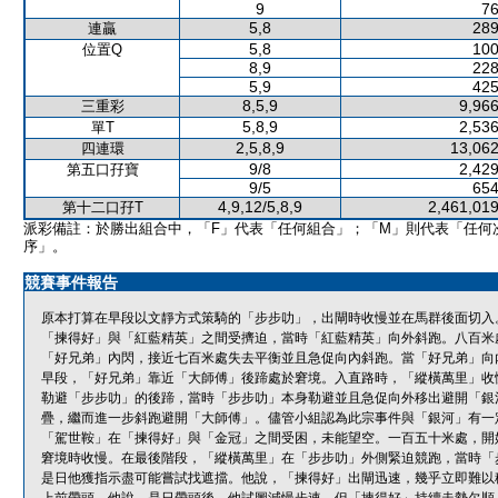
9
76
5,8
289
連贏
5,8
100
位置Q
8,9
228
5,9
425
8,5,9
9,966
三重彩
5,8,9
2,536
單T
2,5,8,9
13,062
四連環
9/8
2,429
第五口孖寶
9/5
654
4,9,12/5,8,9
2,461,019
第十二口孖T
派彩備註：於勝出組合中，「F」代表「任何組合」；「M」則代表「任何
序」。
競賽事件報告
原本打算在早段以文靜方式策騎的「步步叻」，出閘時收慢並在馬群後面切入
「揀得好」與「紅藍精英」之間受擠迫，當時「紅藍精英」向外斜跑。八百米
「好兄弟」內閃，接近七百米處失去平衡並且急促向內斜跑。當「好兄弟」向
早段，「好兄弟」靠近「大師傅」後蹄處於窘境。入直路時，「縱橫萬里」收
勒避「步步叻」的後蹄，當時「步步叻」本身勒避並且急促向外移出避開「銀
疊，繼而進一步斜跑避開「大師傅」。儘管小組認為此宗事件與「銀河」有一
「駕世鞍」在「揀得好」與「金冠」之間受困，未能望空。一百五十米處，開
窘境時收慢。在最後階段，「縱橫萬里」在「步步叻」外側緊迫競跑，當時「
是日他獲指示盡可能嘗試找遮擋。他說，「揀得好」出閘迅速，幾乎立即難以