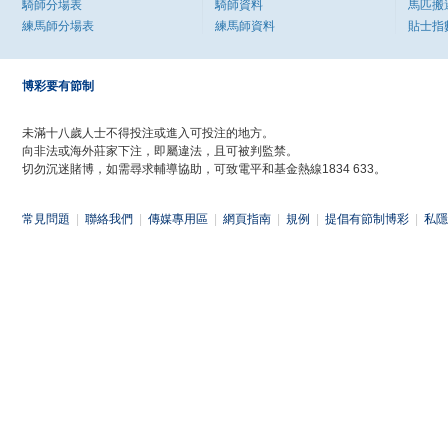
騎師分場表
騎師資料
馬匹搬
練馬師分場表
練馬師資料
貼士指
博彩要有節制
未滿十八歲人士不得投注或進入可投注的地方。
向非法或海外莊家下注，即屬違法，且可被判監禁。
切勿沉迷賭博，如需尋求輔導協助，可致電平和基金熱線1834 633。
常見問題
|
聯絡我們
|
傳媒專用區
|
網頁指南
|
規例
|
提倡有節制博彩
|
私隱