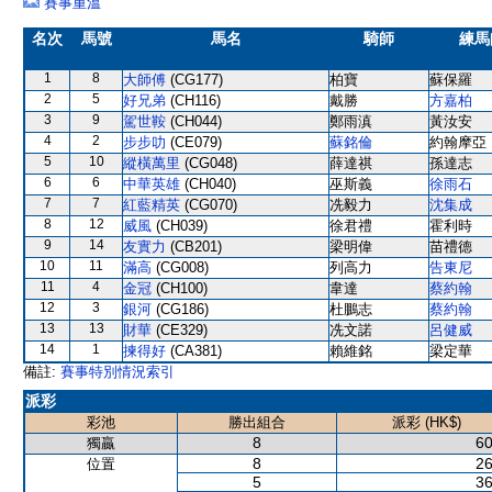
賽事重溫
名次
馬號
馬名
騎師
練馬
1
8
大師傅
(CG177)
柏寶
蘇保羅
2
5
好兄弟
(CH116)
戴勝
方嘉柏
3
9
駕世鞍
(CH044)
鄭雨滇
黃汝安
4
2
步步叻
(CE079)
蘇銘倫
約翰摩亞
5
10
縱橫萬里
(CG048)
薛達祺
孫達志
6
6
中華英雄
(CH040)
巫斯義
徐雨石
7
7
紅藍精英
(CG070)
冼毅力
沈集成
8
12
威風
(CH039)
徐君禮
霍利時
9
14
友實力
(CB201)
梁明偉
苗禮德
10
11
滿高
(CG008)
列高力
告東尼
11
4
金冠
(CH100)
韋達
蔡約翰
12
3
銀河
(CG186)
杜鵬志
蔡約翰
13
13
財華
(CE329)
冼文諾
呂健威
14
1
揀得好
(CA381)
賴維銘
梁定華
備註:
賽事特別情況索引
派彩
彩池
勝出組合
派彩 (HK$)
8
60
獨贏
8
26
位置
5
36