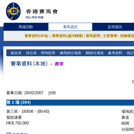
馬場活動
賽馬資訊
足球資訊
賽事資料(本地)
|
賽事資料(越洋轉播)
|
賽馬新聞
|
主要賽事
|
視聽播
報名表
排位表
即時賠率
練馬師分場表
騎師分場表
參考資料
統計
賽事日期: 20/02/2007 沙田
第 3 場 (394)
第三班 - 1600米 - (80-60)
場地狀況
發財讓賽
賽道 :
HK$ 750,000
時間 :
分段時間