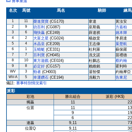
賽事重溫
名次
馬號
馬名
騎師
練馬
1
11
榮進寶寶
(CG170)
韋達
黃汝安
2
9
叻百利
(CG087)
巫斯義
方嘉柏
3
6
飛快贏
(CE249)
薛達祺
姚本輝
4
2
大富之星
(CG024)
楊啟棠
李易達
5
4
水晶皇
(CE209)
王志偉
葉楚航
6
1
玉蜻蜓
(CE331)
杜利萊
蘇保羅
7
7
百利寶
(CH045)
冼文諾
苗禮德
8
10
東方遊戲
(CE024)
杜鵬志
蔡約翰
9
8
必定好
(CG157)
賴維銘
霍利時
WV
3
勁者
(CH003)
湯智傑
約翰摩亞
WV-A
5
幸運鑽石
(CE194)
冼毅力
告東尼
備註:
賽事特別情況索引
派彩
彩池
勝出組合
派彩 (HK$)
11
22
獨贏
11
13
位置
9
19
6
22
9,11
73
連贏
9,11
30
位置Q