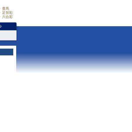
賽馬
足智彩
六合彩
少