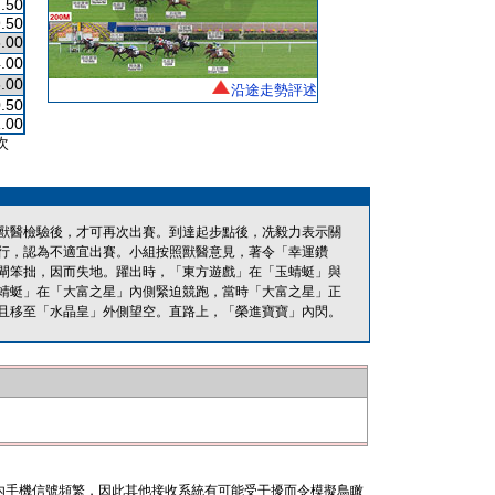
.50
.50
.00
.00
.00
沿途走勢評述
.50
.00
次
獸醫檢驗後，才可再次出賽。到達起步點後，冼毅力表示關
行，認為不適宜出賽。小組按照獸醫意見，著令「幸運鑽
閘笨拙，因而失地。躍出時，「東方遊戲」在「玉蜻蜓」與
蜻蜓」在「大富之星」內側緊迫競跑，當時「大富之星」正
且移至「水晶皇」外側望空。直路上，「榮進寶寶」內閃。
內手機信號頻繁，因此其他接收系統有可能受干擾而令模擬鳥瞰