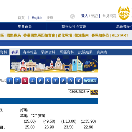
登入
/
登記
常見問題
首頁
English
馬會會員
慈善及社區貢獻
馬會知多
放區
|
國際賽馬
|
香港國際馬匹拍賣會
|
從化馬場
|
投注指南
|
賽馬知多些
|
RESTART
資料
賽果
賽事報告
騎練資料
馬匹資料
試閘結果
賽期表
沙田:
 :
好地
草地 - "C" 賽道
(25.60)
(49.50)
(1:13.00)
(1:35.90)
25.60
23.90
23.50
22.90
 :