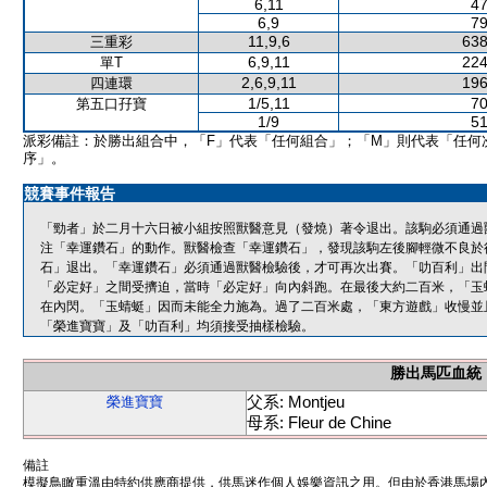
6,11
47
6,9
79
11,9,6
638
三重彩
6,9,11
224
單T
2,6,9,11
196
四連環
1/5,11
70
第五口孖寶
1/9
51
派彩備註：於勝出組合中，「F」代表「任何組合」；「M」則代表「任何
序」。
競賽事件報告
「勁者」於二月十六日被小組按照獸醫意見（發燒）著令退出。該駒必須通過
注「幸運鑽石」的動作。獸醫檢查「幸運鑽石」，發現該駒左後腳輕微不良於
石」退出。「幸運鑽石」必須通過獸醫檢驗後，才可再次出賽。「叻百利」出
「必定好」之間受擠迫，當時「必定好」向內斜跑。在最後大約二百米，「玉
在內閃。「玉蜻蜓」因而未能全力施為。過了二百米處，「東方遊戲」收慢並
「榮進寶寶」及「叻百利」均須接受抽樣檢驗。
勝出馬匹血統
父系: Montjeu
榮進寶寶
母系: Fleur de Chine
備註
模擬鳥瞰重溫由特約供應商提供，供馬迷作個人娛樂資訊之用。但由於香港馬場