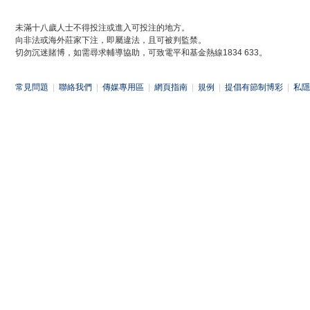
未滿十八歲人士不得投注或進入可投注的地方。
向非法或海外莊家下注，即屬違法，且可被判監禁。
切勿沉迷賭博，如需尋求輔導協助，可致電平和基金熱線1834 633。
常見問題
|
聯絡我們
|
傳媒專用區
|
網頁指南
|
規例
|
提倡有節制博彩
|
私隱