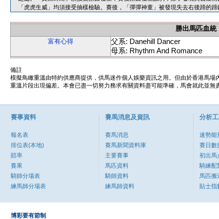
「虎虎生威」均須接受抽樣檢驗。賽後，「彈彈神童」被發現失去右後蹄的蹄
勝出馬匹血統
父系: Danehill Dancer
富有心得
母系: Rhythm And Romance
備註
模擬鳥瞰重溫由特約供應商提供，供馬迷作個人娛樂資訊之用。但由於香港馬場
重溫片段出現偏差。本會已盡一切努力務求有關資料盡可能準確，馬會就此並無責
賽事資料
賽馬消息及資訊
分析工
報名表
賽馬消息
速勢能
排位表(本地)
賽馬新聞資料庫
賽日數
賠率
主要賽事
初出馬
賽果
馬匹資料
騎練配
騎師分場表
騎師資料
馬匹搬
練馬師分場表
練馬師資料
貼士指
博彩要有節制