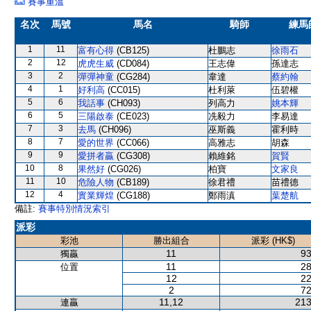
賽事重溫
名次
馬號
馬名
騎師
練馬
1
11
富有心得
(CB125)
杜鵬志
徐雨石
2
12
虎虎生威
(CD084)
王志偉
孫達志
3
2
彈彈神童
(CG284)
韋達
蔡約翰
4
1
好利高
(CC015)
杜利萊
伍碧權
5
6
我話事
(CH093)
列高力
姚本輝
6
5
三陽啟泰
(CE023)
冼毅力
李易達
7
3
去馬
(CH096)
巫斯義
霍利時
8
7
愛的世界
(CC066)
高雅志
胡森
9
9
愛拼者贏
(CG308)
賴維銘
賀賢
10
8
果然好
(CG026)
柏寶
文家良
11
10
危險人物
(CB189)
徐君禮
苗禮德
12
4
實業輝煌
(CG188)
鄭雨滇
葉楚航
備註:
賽事特別情況索引
派彩
彩池
勝出組合
派彩 (HK$)
11
93
獨贏
11
28
位置
12
22
2
72
11,12
213
連贏