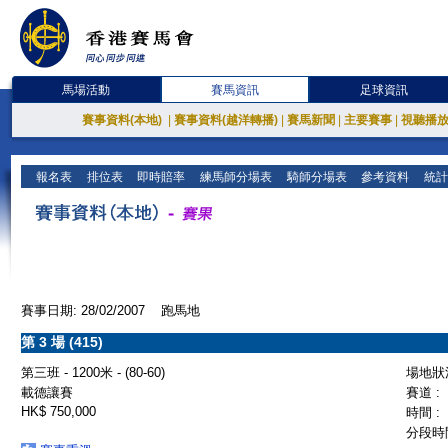
馬場活動
賽馬資訊
足球資訊
賽事資料(本地)
|
賽事資料(越洋轉播)
|
賽馬新聞
|
主要賽事
|
視聽播
報名表
排位表
即時賠率
練馬師分場表
騎師分場表
參考資料
統計
賽事日期: 28/02/2007 跑馬地
第 3 場 (415)
第三班 - 1200米 - (80-60)
場地狀況
載德讓賽
賽道 :
HK$ 750,000
時間 :
分段時間