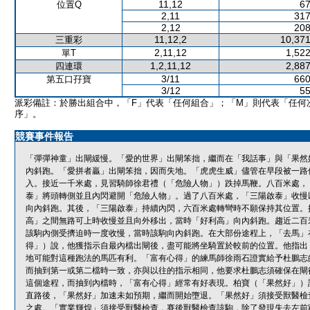
11,12
67
位置Q
2,11
317
2,12
208
11,12,2
10,371
三重彩
2,11,12
1,522
單T
1,2,11,12
2,887
四連環
3/11
660
第五口孖寶
3/12
55
派彩備註：於勝出組合中，「F」代表「任何組合」；「M」則代表「任何
序」。
競賽事件報告
「彈彈神童」出閘緩慢。「愛的世界」出閘笨拙，繼而在「我話事」與「果然
內斜跑。「愛拼者贏」出閘笨拙，因而失地。「虎虎生威」儘管在早段被一路
入。接近一千米處，見習騎師徐君禮（「危險人物」）跌掉馬鞭。八百米處，
泰」將頭轉側並且內閃避開「危險人物」。過了八百米處，「三陽啟泰」收慢
向內斜跑。其後，「三陽啟泰」持續內閃，六百米處轉彎時不願保持其位置。
高」之間無路可上時收慢並且向外移出，當時「好利高」向內斜跑。趨近二百
該駒內側受擠迫時一度收慢，當時該駒向內斜跑。在大部份途程上，「去馬」
得」）說，他獲指示自最內檔出閘後，盡可能將坐騎置於較前的位置。他指出
地可能對這種跑法的馬匹有利。「富有心得」的練馬師徐雨石證實給予杜鵬志
而抽到第一或第二檔時一致，亦與以往的指示相同，他要求杜鵬志須確保在閘
這個途程，而抽到內檔時，「富有心得」經常有好表現。柏寶（「果然好」）
直路後，「果然好」加速未如預期，繼而開始墮退。「果然好」須接受獸醫檢
之處。「實業輝煌」須接受獸醫檢查，賽後獸醫檢查該駒，除了發現失去左前