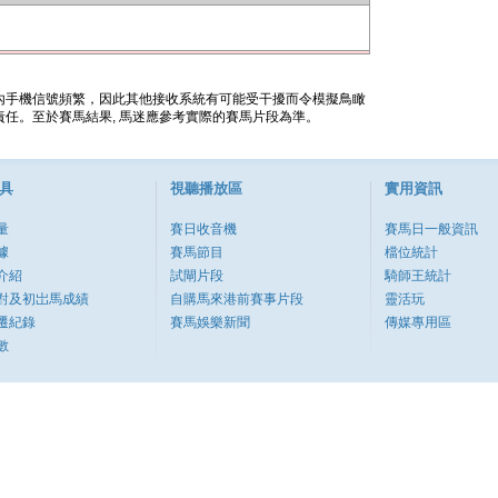
內手機信號頻繁，因此其他接收系統有可能受干擾而令模擬鳥瞰
任。至於賽馬結果, 馬迷應參考實際的賽馬片段為準。
具
視聽播放區
實用資訊
量
賽日收音機
賽馬日一般資訊
據
賽馬節目
檔位統計
介紹
試閘片段
騎師王統計
對及初岀馬成績
自購馬來港前賽事片段
靈活玩
遷紀錄
賽馬娛樂新聞
傳媒專用區
數