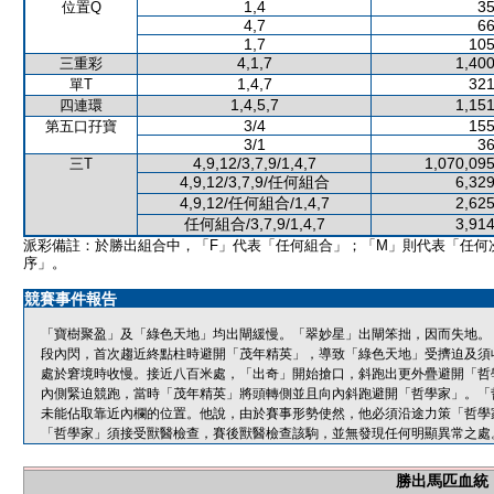
1,4
35
位置Q
4,7
66
1,7
105
4,1,7
1,400
三重彩
1,4,7
321
單T
1,4,5,7
1,151
四連環
3/4
155
第五口孖寶
3/1
36
4,9,12/3,7,9/1,4,7
1,070,095
三T
4,9,12/3,7,9/任何組合
6,329
4,9,12/任何組合/1,4,7
2,625
任何組合/3,7,9/1,4,7
3,914
派彩備註：於勝出組合中，「F」代表「任何組合」；「M」則代表「任何
序」。
競賽事件報告
「寶樹聚盈」及「綠色天地」均出閘緩慢。「翠妙星」出閘笨拙，因而失地。
段內閃，首次趨近終點柱時避開「茂年精英」，導致「綠色天地」受擠迫及須
處於窘境時收慢。接近八百米處，「出奇」開始搶口，斜跑出更外疊避開「哲
內側緊迫競跑，當時「茂年精英」將頭轉側並且向內斜跑避開「哲學家」。「
未能佔取靠近內欄的位置。他說，由於賽事形勢使然，他必須沿途力策「哲學
「哲學家」須接受獸醫檢查，賽後獸醫檢查該駒，並無發現任何明顯異常之處
勝出馬匹血統