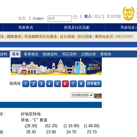
登入
/
登記
常見問題
首頁
English
馬會會員
慈善及社區貢獻
馬會知多
放區
|
國際賽馬
|
香港國際馬匹拍賣會
|
從化馬場
|
投注指南
|
賽馬知多些
|
RESTART
資料
賽果
賽事報告
騎練資料
馬匹資料
試閘結果
賽期表
跑馬地:
 :
好地至快地
草地 - "C" 賽道
(28.30)
(52.20)
(1:16.90)
(1:40.60)
28.30
23.90
24.70
23.70
 :