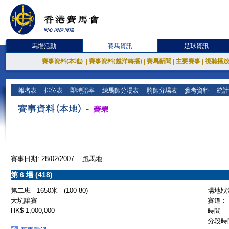
馬場活動
賽馬資訊
足球資訊
賽事資料(本地)
|
賽事資料(越洋轉播)
|
賽馬新聞
|
主要賽事
|
視聽播
報名表
排位表
即時賠率
練馬師分場表
騎師分場表
參考資料
統計
賽事日期: 28/02/2007 跑馬地
第 6 場 (418)
第二班 - 1650米 - (100-80)
場地狀況
大坑讓賽
賽道 :
HK$ 1,000,000
時間 :
分段時間