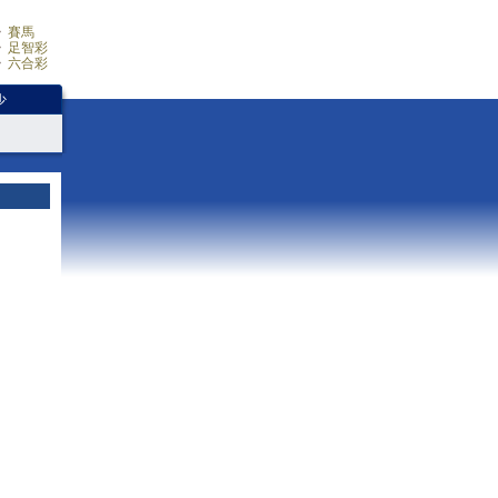
賽馬
足智彩
六合彩
少