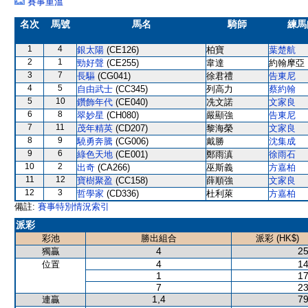
賽事重溫
名次
馬號
馬名
騎師
練馬
1
4
銀太陽
(CE126)
柏寶
葉楚航
2
1
勁好聲
(CE255)
韋達
約翰摩亞
3
7
長驅
(CG041)
徐君禮
告東尼
4
5
自由武士
(CC345)
列高力
蔡約翰
5
10
鑽飾年代
(CE040)
冼文諾
文家良
6
8
翠妙星
(CH080)
嚴顯強
告東尼
7
11
茂年精英
(CD207)
黎海榮
文家良
8
9
驍勇奔騰
(CG006)
戴勝
沈集成
9
6
綠色天地
(CE001)
鄭雨滇
徐雨石
10
2
出奇
(CA266)
巫斯義
方嘉柏
11
12
寶樹聚盈
(CC158)
薛順強
文家良
12
3
哲學家
(CD336)
杜利萊
方嘉柏
備註:
賽事特別情況索引
派彩
彩池
勝出組合
派彩 (HK$)
4
25
獨贏
4
14
位置
1
17
7
23
1,4
79
連贏