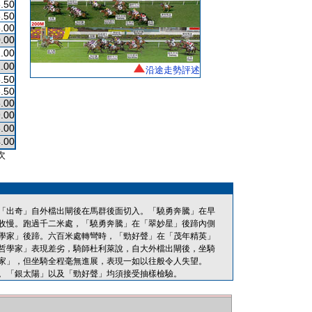
.50
.50
.00
.00
.00
.00
沿途走勢評述
.50
.50
.00
.00
.00
.00
次
「出奇」自外檔出閘後在馬群後面切入。「驍勇奔騰」在早
收慢。跑過千二米處，「驍勇奔騰」在「翠妙星」後蹄內側
學家」後蹄。六百米處轉彎時，「勁好聲」在「茂年精英」
哲學家」表現差劣，騎師杜利萊說，自大外檔出閘後，坐騎
家」，但坐騎全程毫無進展，表現一如以往般令人失望。
。「銀太陽」以及「勁好聲」均須接受抽樣檢驗。