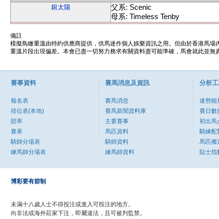
父系: Scenic
銀太陽
母系: Timeless Tenby
備註
模擬鳥瞰重溫由特約供應商提供，供馬迷作個人娛樂資訊之用。但由於香港馬場
重溫片段出現偏差。本會已盡一切努力務求有關資料盡可能準確，馬會就此並無責
賽事資料
賽馬消息及資訊
分析工
報名表
賽馬消息
速勢能
排位表(本地)
賽馬新聞資料庫
賽日數
賠率
主要賽事
初出馬
賽果
馬匹資料
騎練配
騎師分場表
騎師資料
馬匹搬
練馬師分場表
練馬師資料
貼士指
博彩要有節制
未滿十八歲人士不得投注或進入可投注的地方。
向非法或海外莊家下注，即屬違法，且可被判監禁。