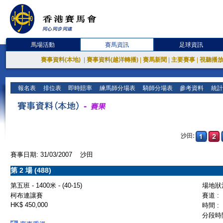
馬場活動
賽馬資訊
足球資訊
賽事資料(本地)
|
賽事資料(越洋轉播)
|
賽馬新聞
|
主要賽事
|
視聽播
報名表
排位表
即時賠率
練馬師分場表
騎師分場表
參考資料
統計
沙田:
賽事日期: 31/03/2007 沙田
第 2 場 (488)
第五班 - 1400米 - (40-15)
場地狀況
柯布連讓賽
賽道 :
HK$ 450,000
時間 :
分段時間