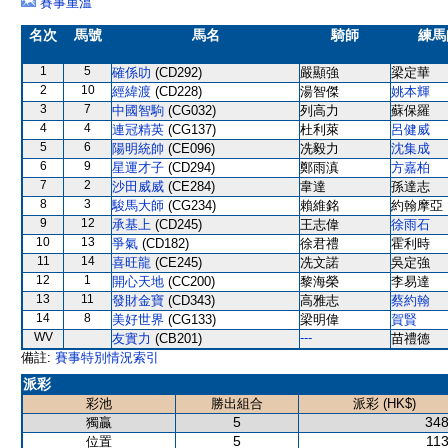
賽事重溫
名次
馬號
馬名
騎師
練馬
1
5
確係叻
(CD292)
嚴顯強
梁定華
2
10
經緯渡
(CD228)
湯智傑
姚本輝
3
7
中國智駒
(CG032)
列高力
蘇保羅
4
4
連冠精英
(CG137)
杜利萊
呂健威
5
6
陽明統帥
(CE096)
冼毅力
沈集成
6
9
星運才子
(CD294)
鄭雨滇
方嘉柏
7
2
沙田威威
(CE284)
韋達
孫達志
8
3
駿馬大師
(CG234)
賴維銘
約翰摩亞
9
12
承基上
(CD245)
王志偉
徐雨石
10
13
爭氣
(CD182)
徐君禮
霍利時
11
14
喜旺龍
(CE245)
冼文諾
吳定強
12
1
開心天地
(CC200)
黎海榮
李易達
13
11
發財金寶
(CD343)
高雅志
蔡約翰
14
8
美好世界
(CG133)
梁明偉
賀賢
WV
---
友實力
(CB201)
苗禮德
備註:
賽事特別情況索引
派彩
彩池
勝出組合
派彩 (HK$)
5
348
獨贏
5
113
位置