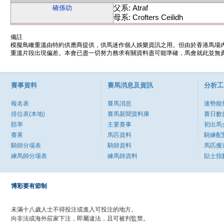
父系: Atraf
確係叻
母系: Crofters Ceilidh
備註
模擬鳥瞰重溫由特約供應商提供，供馬迷作個人娛樂資訊之用。但由於香港馬場
重溫片段出現偏差。本會已盡一切努力務求有關資料盡可能準確，馬會就此並無責
賽事資料
賽馬消息及資訊
分析工
報名表
賽馬消息
速勢能
排位表(本地)
賽馬新聞資料庫
賽日數
賠率
主要賽事
初出馬
賽果
馬匹資料
騎練配
騎師分場表
騎師資料
馬匹搬
練馬師分場表
練馬師資料
貼士指
博彩要有節制
未滿十八歲人士不得投注或進入可投注的地方。
向非法或海外莊家下注，即屬違法，且可被判監禁。