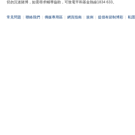
切勿沉迷賭博，如需尋求輔導協助，可致電平和基金熱線1834 633。
常見問題
|
聯絡我們
|
傳媒專用區
|
網頁指南
|
規例
|
提倡有節制博彩
|
私隱