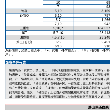
10
69
7
93
5,10
3,159
連贏
5,10
787
位置Q
5,7
1,266
7,10
942
5,10,7
184,527
三重彩
5,7,10
28,413
單T
4,5,7,10
23,248
四連環
6/5
2,451
第五口孖寶
6/10
210
派彩備註：於勝出組合中，「F」代表「任何組合」；「M」則代表「任何
序」。
競賽事件報告
後備馬匹「友實力」於三月三十日被小組按照獸醫意見（左前腳不良於行）著
鞍房後，「沙田威威」被發現左前蹄的蹄鐵移位，重新裝上蹄鐵後由獸醫檢查
龍」在「陽明統帥」與「連冠精英」之間受擠迫時失地，當時「陽明統帥」與
個有遮擋的位置。「沙田威威」在中段外閃。一百米處，正以勁勢衝刺的「中
途在外疊競跑，沒有遮擋。「確係叻」的練馬師梁定華未能就該駒的進步表現
的表現普通。他說，「確係叻」上仗自外檔出閘後在沒有遮擋下競跑，表現差
威」須接受獸醫檢查。賽後獸醫檢查這兩駒，並無發現任何明顯異常之處。「
勝出馬匹血統