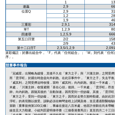
1
13
2,9
66
連贏
2,9
31
位置Q
1,2
28
1,9
46
2,9,1
314
三重彩
1,2,9
80
單T
1,2,5,9
666
四連環
2/2
158
第五口孖寶
2/9
43
2,3,5/1,2,9
2,091
第十二口孖T
派彩備註：於勝出組合中，「F」代表「任何組合」；「M」則代表「任何
序」。
競賽事件報告
「冠威星」出閘略為緩慢，其後不久在「東方之子」與「川滙主帥」之間受擠
而「雲浮旺」於躍出時急促向外斜跑。在此宗事件中，「東方之子」失去平衡
「威其利」之間受擠迫時收慢，當時「威其利」向內斜跑。接近一千米處，「
米處，「川滙主帥」收慢避開「喜在心頭」後蹄。一千米處，「雲浮旺」昂首
帥」向內斜跑。跟隨其後的「自動加速」因而受到一些妨礙。其後，「雲浮旺
「東方之子」受到一些妨礙，「東方之子」因而於走勢欠順時勒避。由於此宗
浮旺」的表現難以接受。該駒必須在轉彎途程上試閘及格，並且通過獸醫檢驗
策騎〔賽事規例第100(1)條〕，事緣在接近八百米處，他容許坐騎在尚未
線並且大力勒避。小組判罰梁明偉停賽（三個香港賽馬日）直至四月二十三日