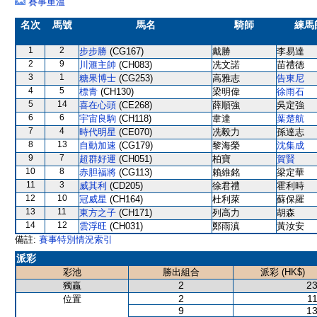
賽事重溫
名次
馬號
馬名
騎師
練馬
1
2
步步勝
(CG167)
戴勝
李易達
2
9
川滙主帥
(CH083)
冼文諾
苗禮德
3
1
糖果博士
(CG253)
高雅志
告東尼
4
5
標青
(CH130)
梁明偉
徐雨石
5
14
喜在心頭
(CE268)
薛順強
吳定強
6
6
宇宙良駒
(CH118)
韋達
葉楚航
7
4
時代明星
(CE070)
冼毅力
孫達志
8
13
自動加速
(CG179)
黎海榮
沈集成
9
7
超群好運
(CH051)
柏寶
賀賢
10
8
赤胆福將
(CG113)
賴維銘
梁定華
11
3
威其利
(CD205)
徐君禮
霍利時
12
10
冠威星
(CH164)
杜利萊
蘇保羅
13
11
東方之子
(CH171)
列高力
胡森
14
12
雲浮旺
(CH031)
鄭雨滇
黃汝安
備註:
賽事特別情況索引
派彩
彩池
勝出組合
派彩 (HK$)
2
23
獨贏
2
11
位置
9
13