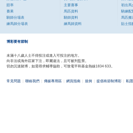
賠率
主要賽事
初出馬
賽果
馬匹資料
騎練配
騎師分場表
騎師資料
馬匹搬
練馬師分場表
練馬師資料
貼士指
博彩要有節制
未滿十八歲人士不得投注或進入可投注的地方。
向非法或海外莊家下注，即屬違法，且可被判監禁。
切勿沉迷賭博，如需尋求輔導協助，可致電平和基金熱線1834 633。
常見問題
|
聯絡我們
|
傳媒專用區
|
網頁指南
|
規例
|
提倡有節制博彩
|
私隱