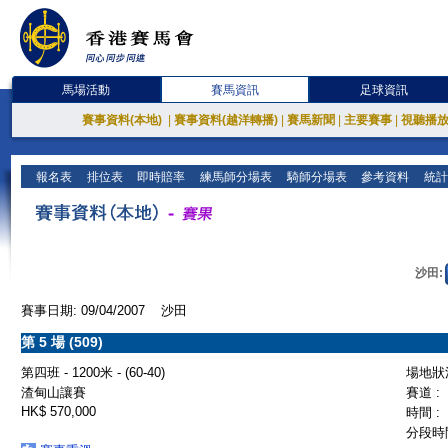
馬場活動
賽馬資訊
足球資訊
賽事資料(本地)
|
賽事資料(越洋轉播)
|
賽馬新聞
|
主要賽事
|
視聽播
報名表
排位表
即時賠率
練馬師分場表
騎師分場表
參考資料
統計
沙田:
賽事日期: 09/04/2007 沙田
第 5 場 (509)
第四班 - 1200米 - (60-40)
場地狀況
渣甸山讓賽
賽道 :
HK$ 570,000
時間 :
分段時間