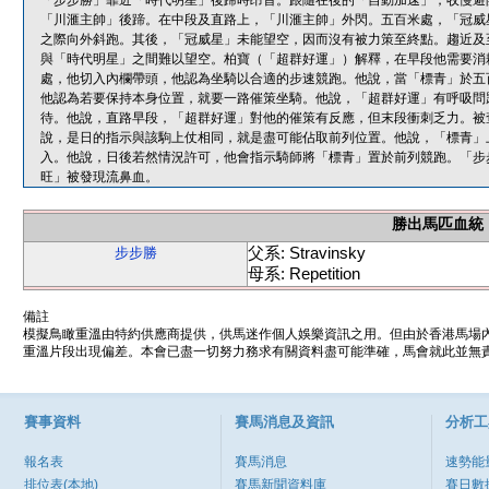
「步步勝」靠近「時代明星」後蹄時昂首。跟隨在後的「自動加速」，收慢避
「川滙主帥」後蹄。在中段及直路上，「川滙主帥」外閃。五百米處，「冠威
之際向外斜跑。其後，「冠威星」未能望空，因而沒有被力策至終點。趨近及
與「時代明星」之間難以望空。柏寶（「超群好運」）解釋，在早段他需要消
處，他切入內欄帶頭，他認為坐騎以合適的步速競跑。他說，當「標青」於五
他認為若要保持本身位置，就要一路催策坐騎。他說，「超群好運」有呼吸問
待。他說，直路早段，「超群好運」對他的催策有反應，但末段衝刺乏力。被
說，是日的指示與該駒上仗相同，就是盡可能佔取前列位置。他說，「標青」
入。他說，日後若然情況許可，他會指示騎師將「標青」置於前列競跑。「步
旺」被發現流鼻血。
勝出馬匹血統
父系: Stravinsky
步步勝
母系: Repetition
備註
模擬鳥瞰重溫由特約供應商提供，供馬迷作個人娛樂資訊之用。但由於香港馬場
重溫片段出現偏差。本會已盡一切努力務求有關資料盡可能準確，馬會就此並無責
賽事資料
賽馬消息及資訊
分析工
報名表
賽馬消息
速勢能
排位表(本地)
賽馬新聞資料庫
賽日數