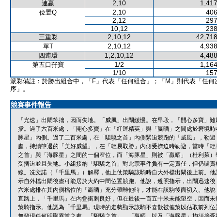
2,10
1,417
連贏
2,10
406
位置Q
2,12
297
10,12
238
2,10,12
42,718
三重彩
2,10,12
4,938
單T
1,2,10,12
4,488
四連環
1/2
1,164
第五口孖寶
1/10
157
派彩備註：於勝出組合中，「F」代表「任何組合」；「M」則代表「任何
序」。
競賽事件報告
「光速」出閘笨拙，因而失地。「威風」出閘緩慢。在早段，「開心多寶」難
擋。過了六百米處，「開心多寶」在「紅運精英」與「贏晒」之間處於窘境時
豚星」內側。過了二百米處，在「駔驍之首」內側緊迫競跑的「威風」，勒避
處，持續墮退的「美好威望」，在「輕易取勝」內側受擠迫時勒避，當時「輕
之首」與「海豚星」之間的一個窄位，而「海豚星」則被「贏晒」（杜利萊）
受擠迫並且失地。小組接納「駔驍之首」對此宗事件負有一定責任，但仍譴責
線。冼文諾（「千里馬」）解釋，他上仗策騎該駒時自大外檔出閘後上前。他
示自外檔出閘後盡可能居於大約中間位置競跑。他說，遵照指示，出閘迅速後
六米處排在其內側檔位的「贏晒」充分帶離他時，才能在該駒後面切入。他說
直路上，「千里馬」在內疊衝刺良好，但在最後一百五十米未能望空，因而未
策騎指示。他認為「千里馬」現時的走勢顯示該駒不喜歡被催策以佔取前列位
無發現任何明顯異常之處。「駔驍之首」、「贏晒」以及「海豚星」均須接受