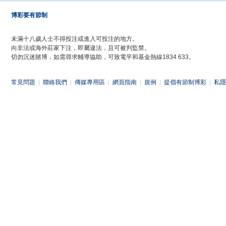
博彩要有節制
未滿十八歲人士不得投注或進入可投注的地方。
向非法或海外莊家下注，即屬違法，且可被判監禁。
切勿沉迷賭博，如需尋求輔導協助，可致電平和基金熱線1834 633。
常見問題
|
聯絡我們
|
傳媒專用區
|
網頁指南
|
規例
|
提倡有節制博彩
|
私隱