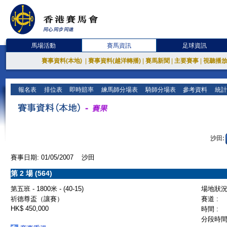
馬場活動
賽馬資訊
足球資訊
賽事資料(本地)
|
賽事資料(越洋轉播)
|
賽馬新聞
|
主要賽事
|
視聽播
報名表
排位表
即時賠率
練馬師分場表
騎師分場表
參考資料
統計
沙田:
賽事日期: 01/05/2007 沙田
第 2 場 (564)
第五班 - 1800米 - (40-15)
場地狀況 
祈德尊盃（讓賽）
賽道 :
HK$ 450,000
時間 :
分段時間 