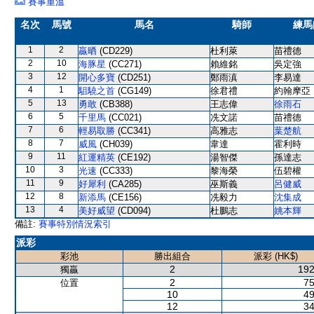
賽事重溫
名次
馬號
馬名
騎師
練馬
1
2
贏晒
(CD229)
杜利萊
苗禮德
2
10
海豚星
(CC271)
賴維銘
吳定強
3
12
開心多寶
(CD251)
鄭雨滇
李易達
4
1
駔驍之首
(CG149)
徐君禮
約翰摩亞
5
13
勇敢
(CB388)
王志偉
徐雨石
6
5
千里馬
(CC021)
冼文諾
苗禮德
7
6
輕易取勝
(CC341)
高雅志
葉楚航
8
7
威風
(CH039)
韋達
霍利時
9
11
紅運精英
(CE192)
湯智傑
孫達志
10
3
光速
(CC333)
黎海榮
伍碧權
11
9
好犀利
(CA285)
巫斯義
呂健威
12
8
新添馬
(CE156)
冼毅力
沈集成
13
4
美好威望
(CD094)
杜鵬志
姚本輝
備註:
賽事特別情況索引
派彩
彩池
勝出組合
派彩 (HK$)
2
192
獨贏
2
75
位置
10
49
12
34