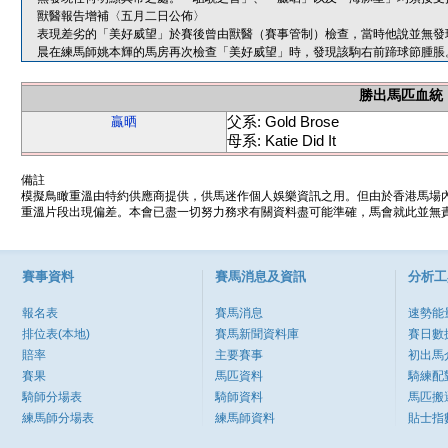
獸醫報告增補〈五月二日公佈〉
表現差劣的「美好威望」於賽後曾由獸醫（賽事管制）檢查，當時他說並無發
晨在練馬師姚本輝的馬房再次檢查「美好威望」時，發現該駒右前蹄球節腫脹
勝出馬匹血統
父系: Gold Brose
贏晒
母系: Katie Did It
備註
模擬鳥瞰重溫由特約供應商提供，供馬迷作個人娛樂資訊之用。但由於香港馬場
重溫片段出現偏差。本會已盡一切努力務求有關資料盡可能準確，馬會就此並無責
賽事資料
賽馬消息及資訊
分析工
報名表
賽馬消息
速勢能
排位表(本地)
賽馬新聞資料庫
賽日數
賠率
主要賽事
初出馬
賽果
馬匹資料
騎練配
騎師分場表
騎師資料
馬匹搬
練馬師分場表
練馬師資料
貼士指