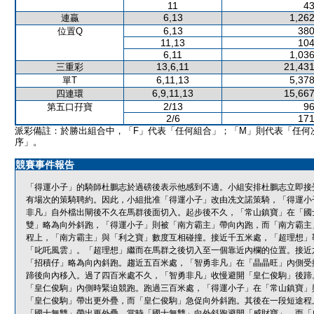
11
43
6,13
1,262
連贏
6,13
380
位置Q
11,13
104
6,11
1,036
13,6,11
21,431
三重彩
6,11,13
5,378
單T
6,9,11,13
15,667
四連環
2/13
96
第五口孖寶
2/6
171
派彩備註：於勝出組合中，「F」代表「任何組合」；「M」則代表「任何
序」。
競賽事件報告
「得運小子」的騎師杜鵬志於過磅後表示他感到不適。小組安排杜鵬志立即接
有場次的策騎聘約。因此，小組批准「得運小子」改由冼文諾策騎，「得運小
非凡」自外檔出閘後不久在馬群後面切入。起步後不久，「常山鎮寶」在「國
雙」略為向外斜跑，「得運小子」則被「南方霸主」帶向內跑，而「南方霸主
程上，「南方霸主」與「利之寶」數度互相碰撞。接近千五米處，「超理想」
「叱吒風雲」。「超理想」繼而在馬群之後切入至一個靠近內欄的位置。接近
「招積仔」略為向內斜跑。趨近五百米處，「智勇非凡」在「晶晶旺」內側受
蹄後向內移入。過了四百米處不久，「智勇非凡」收慢避開「皇仁俊駒」後蹄
「皇仁俊駒」內側時緊迫競跑。跑過三百米處，「得運小子」在「常山鎮寶」
「皇仁俊駒」帶出更外疊，而「皇仁俊駒」急促向外斜跑。其後在一段短途程
「國士無雙」帶出更外疊，當時「國士無雙」向外斜跑避開「威財寶」，而「