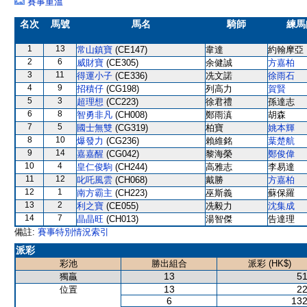
賽事重溫
名次
馬號
馬名
騎師
練馬
1
13
常山鎮寶
(CE147)
韋達
約翰摩亞
2
6
威財寶
(CE305)
余健誠
方嘉柏
3
11
得運小子
(CE336)
冼文諾
徐雨石
4
9
招積仔
(CG198)
列高力
賀賢
5
3
超理想
(CC223)
徐君禮
孫達志
6
8
智勇非凡
(CH008)
鄭雨滇
胡森
7
5
國士無雙
(CG319)
柏寶
姚本輝
8
10
爆發力
(CG236)
賴維銘
葉楚航
9
14
嘉嘉醒
(CG042)
黎海榮
鄭俊偉
10
4
皇仁俊駒
(CH244)
高雅志
李易達
11
12
叱吒風雲
(CH068)
戴勝
方嘉柏
12
1
南方霸主
(CH223)
巫斯義
蘇保羅
13
2
利之寶
(CE055)
冼毅力
沈集成
14
7
晶晶旺
(CH013)
湯智傑
告達理
備註:
賽事特別情況索引
派彩
彩池
勝出組合
派彩 (HK$)
13
51
獨贏
13
22
位置
6
132