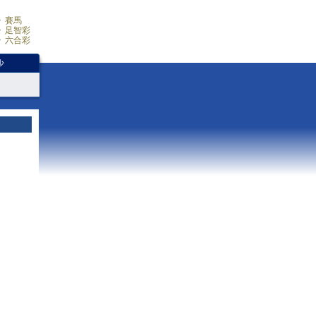
賽馬
足智彩
六合彩
少