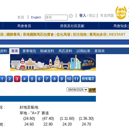
登入
/
登記
常見問題
首頁
English
馬會會員
慈善及社區貢獻
馬會知多
放區
|
國際賽馬
|
香港國際馬匹拍賣會
|
從化馬場
|
投注指南
|
賽馬知多些
|
RESTART
資料
賽果
賽事報告
騎練資料
馬匹資料
試閘結果
賽期表
 :
好地至黏地
草地 - "A+3" 賽道
(24.60)
(47.40)
(1:11.60)
(1:36.30)
24.60
22.80
24.20
24.70
 :