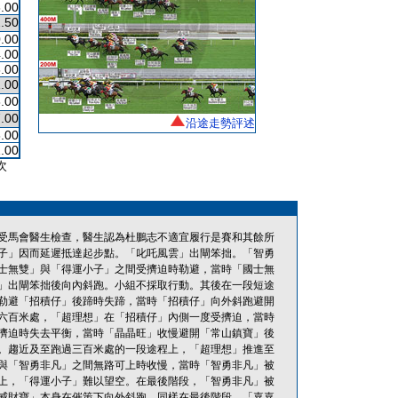
.00
.50
.00
.00
.00
.00
.00
.00
沿途走勢評述
.00
.00
次
受馬會醫生檢查，醫生認為杜鵬志不適宜履行是賽和其餘所
子」因而延遲抵達起步點。「叱吒風雲」出閘笨拙。「智勇
士無雙」與「得運小子」之間受擠迫時勒避，當時「國士無
」出閘笨拙後向內斜跑。小組不採取行動。其後在一段短途
勒避「招積仔」後蹄時失蹄，當時「招積仔」向外斜跑避開
六百米處，「超理想」在「招積仔」內側一度受擠迫，當時
擠迫時失去平衡，當時「晶晶旺」收慢避開「常山鎮寶」後
。趨近及至跑過三百米處的一段途程上，「超理想」推進至
與「智勇非凡」之間無路可上時收慢，當時「智勇非凡」被
上，「得運小子」難以望空。在最後階段，「智勇非凡」被
威財寶」本身在催策下向外斜跑。同樣在最後階段，「嘉嘉