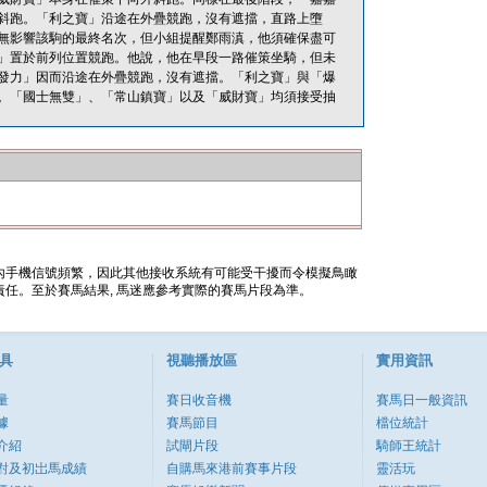
斜跑。「利之寶」沿途在外疊競跑，沒有遮擋，直路上墮
無影響該駒的最終名次，但小組提醒鄭雨滇，他須確保盡可
」置於前列位置競跑。他說，他在早段一路催策坐騎，但未
發力」因而沿途在外疊競跑，沒有遮擋。「利之寶」與「爆
。「國士無雙」、「常山鎮寶」以及「威財寶」均須接受抽
內手機信號頻繁，因此其他接收系統有可能受干擾而令模擬鳥瞰
任。至於賽馬結果, 馬迷應參考實際的賽馬片段為準。
具
視聽播放區
實用資訊
量
賽日收音機
賽馬日一般資訊
據
賽馬節目
檔位統計
介紹
試閘片段
騎師王統計
對及初岀馬成績
自購馬來港前賽事片段
靈活玩