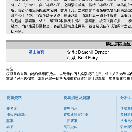
醒」在「招積仔」與「得運小子」之間緊迫競跑，當時「得運小子」略為向外
退。儘管小組認為跑第六名的「智勇非凡」之騎師鄭雨滇在最後階段的騎法並
能至少手足並用力策坐騎至終點。賴維銘說，原本打算一如上仗般將「爆發力
能超越「嘉嘉醒」切入，繼而於收慢後未能在「嘉嘉醒」後面取得遮擋。「爆
發力」均須接受獸醫檢查，賽後獸醫檢查這兩駒，並無發現任何明顯異常之處
樣檢驗。
勝出馬匹血統
父系: Danehill Dancer
常山鎮寶
母系: Brief Fairy
備註
模擬鳥瞰重溫由特約供應商提供，供馬迷作個人娛樂資訊之用。但由於香港馬場
重溫片段出現偏差。本會已盡一切努力務求有關資料盡可能準確，馬會就此並無責
賽事資料
賽馬消息及資訊
分析工
報名表
賽馬消息
速勢能
排位表(本地)
賽馬新聞資料庫
賽日數
賠率
主要賽事
初出馬
賽果
馬匹資料
騎練配