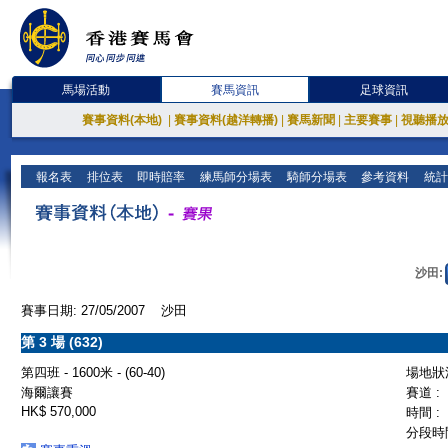
馬場活動
賽馬資訊
足球資訊
賽事資料(本地)
|
賽事資料(越洋轉播)
|
賽馬新聞
|
主要賽事
|
視聽播
報名表
排位表
即時賠率
練馬師分場表
騎師分場表
參考資料
統計
沙田:
賽事日期: 27/05/2007 沙田
第 3 場 (632)
第四班 - 1600米 - (60-40)
場地狀況
海爾讓賽
賽道 :
HK$ 570,000
時間 :
分段時間