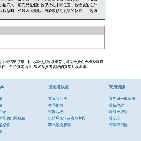
步後不久，顯而易見假如他保持在中間位置，他會被迫在外
這樣做時，坐騎因而失地，居於較預期更後的位置。「超速
內手機信號頻繁，因此其他接收系統有可能受干擾而令模擬鳥瞰
任。至於賽馬結果, 馬迷應參考實際的賽馬片段為準。
具
視聽播放區
實用資訊
量
賽日收音機
賽馬日一般資訊
據
賽馬節目
檔位統計
介紹
試閘片段
騎師王統計
對及初岀馬成績
自購馬來港前賽事片段
靈活玩
遷紀錄
賽馬娛樂新聞
傳媒專用區
數