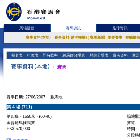
馬場活動
賽馬資訊
足球資訊
賽事資料(本地)
|
賽事資料(越洋轉播)
|
賽馬新聞
|
主要賽事
|
視聽播
報名表
排位表
即時賠率
練馬師分場表
騎師分場表
參考資料
統計
賽事日期: 27/06/2007 跑馬地
第 4 場 (711)
第四班 - 1650米 - (60-40)
場地狀況
金督馳馬徑讓賽
賽道 :
HK$ 570,000
時間 :
分段時間