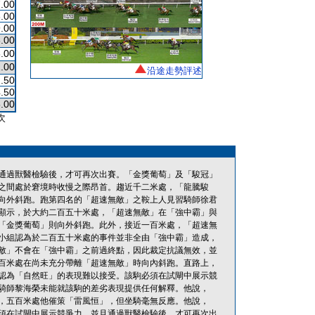
.00
.00
.00
.00
.00
.00
沿途走勢評述
.50
.50
.00
次
通過獸醫檢驗後，才可再次出賽。「金獎葡萄」及「駿冠」
之間處於窘境時收慢之際昂首。趨近千二米處，「龍騰駿
向外斜跑。跑第四名的「超速無敵」之鞍上人見習騎師徐君
顯示，於大約二百五十米處，「超速無敵」在「強中霸」與
「金獎葡萄」則向外斜跑。此外，接近一百米處，「超速無
小組認為於二百五十米處的事件並非全由「強中霸」造成，
敵」不會在「強中霸」之前過終點，因此裁定抗議無效，並
百米處在尚未充分帶離「超速無敵」時向內斜跑。直路上，
認為「自然旺」的表現難以接受。該駒必須在試閘中展示競
騎師黎海榮未能就該駒的差劣表現提供任何解釋。他說，
，五百米處他催策「雷風恒」，但坐騎毫無反應。他說，
須在試閘中展示競爭力，並且通過獸醫檢驗後，才可再次出