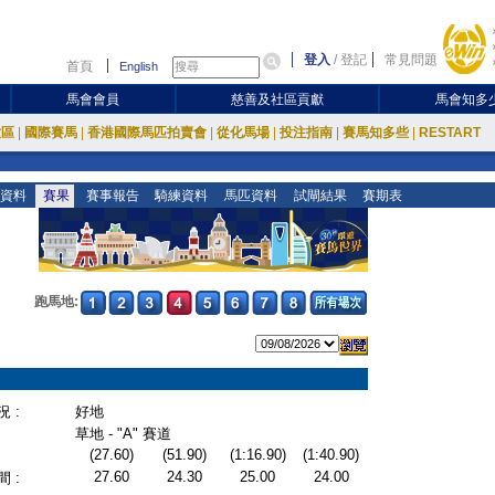
登入
/
登記
常見問題
首頁
English
馬會會員
慈善及社區貢獻
馬會知多
放區
|
國際賽馬
|
香港國際馬匹拍賣會
|
從化馬場
|
投注指南
|
賽馬知多些
|
RESTART
資料
賽果
賽事報告
騎練資料
馬匹資料
試閘結果
賽期表
跑馬地:
 :
好地
草地 - "A" 賽道
(27.60)
(51.90)
(1:16.90)
(1:40.90)
27.60
24.30
25.00
24.00
 :