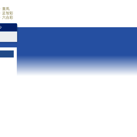
賽馬
足智彩
六合彩
少