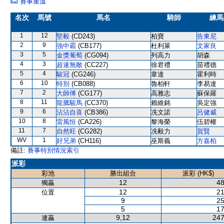
賽事重溫
名次
馬號
馬名
騎師
練馬
1
12
堅毅
(CD243)
柏寶
告東尼
2
9
強中霸
(CB177)
杜利萊
文家良
3
5
金獎葡萄
(CG094)
列高力
胡森
4
3
超速無敵
(CC227)
徐君禮
苗禮德
5
4
駿冠
(CG246)
韋達
霍利時
6
10
特別
(CB088)
魯柏軒
李易達
7
2
大師傅
(CG177)
高雅志
蘇保羅
8
11
龍騰駿馬
(CC370)
賴維銘
吳定強
9
6
沾沾自喜
(CB386)
冼文諾
呂健威
10
8
雷風恒
(CA226)
黎海榮
伍碧權
11
7
自然旺
(CG282)
冼毅力
賀賢
WV
1
好兄弟
(CH116)
巫斯義
方嘉柏
備註:
賽事特別情況索引
派彩
彩池
勝出組合
派彩 (HK$)
12
48
獨贏
12
21
位置
9
25
5
17
9,12
247
連贏