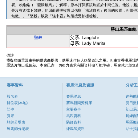
賽。賴維銘（「龍騰駿馬」）解釋，原本打算將該駒置於中間位置。他說，起
疊沒有遮擋下競跑，他因而選擇收慢以佔取「沾沾自喜」後面的位置，但當他
無敵」、「堅毅」以及「強中霸」均須接受抽樣檢驗。
勝出馬匹血統
父系: Langfuhr
堅毅
母系: Lady Marita
備註
模擬鳥瞰重溫由特約供應商提供，供馬迷作個人娛樂資訊之用。但由於香港馬場
重溫片段出現偏差。本會已盡一切努力務求有關資料盡可能準確，馬會就此並無責
賽事資料
賽馬消息及資訊
分析工
報名表
賽馬消息
速勢能
排位表(本地)
賽馬新聞資料庫
賽日數
賠率
主要賽事
初出馬
賽果
馬匹資料
騎練配
騎師分場表
騎師資料
馬匹搬
練馬師分場表
練馬師資料
貼士指