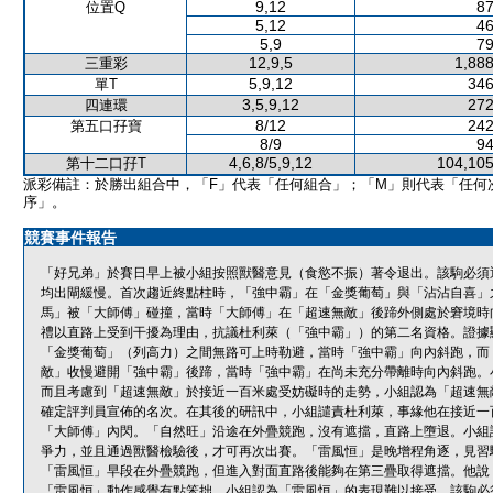
9,12
87
位置Q
5,12
46
5,9
79
12,9,5
1,888
三重彩
5,9,12
346
單T
3,5,9,12
272
四連環
8/12
242
第五口孖寶
8/9
94
4,6,8/5,9,12
104,105
第十二口孖T
派彩備註：於勝出組合中，「F」代表「任何組合」；「M」則代表「任何
序」。
競賽事件報告
「好兄弟」於賽日早上被小組按照獸醫意見（食慾不振）著令退出。該駒必須
均出閘緩慢。首次趨近終點柱時，「強中霸」在「金獎葡萄」與「沾沾自喜」
馬」被「大師傅」碰撞，當時「大師傅」在「超速無敵」後蹄外側處於窘境時
禮以直路上受到干擾為理由，抗議杜利萊（「強中霸」）的第二名資格。證據
「金獎葡萄」（列高力）之間無路可上時勒避，當時「強中霸」向內斜跑，而
敵」收慢避開「強中霸」後蹄，當時「強中霸」在尚未充分帶離時向內斜跑。
而且考慮到「超速無敵」於接近一百米處受妨礙時的走勢，小組認為「超速無
確定評判員宣佈的名次。在其後的研訊中，小組譴責杜利萊，事緣他在接近一
「大師傅」內閃。「自然旺」沿途在外疊競跑，沒有遮擋，直路上墮退。小組
爭力，並且通過獸醫檢驗後，才可再次出賽。「雷風恒」是晚增程角逐，見習
「雷風恒」早段在外疊競跑，但進入對面直路後能夠在第三疊取得遮擋。他說
「雷風恒」動作感覺有點笨拙。小組認為「雷風恒」的表現難以接受。該駒必