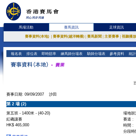
馬場活動
賽馬資訊
足球資訊
賽事資料(本地)
|
賽事資料(越洋轉播)
|
賽馬新聞
|
主要賽事
|
視聽播
報名表
排位表
即時賠率
練馬師分場表
騎師分場表
參考資料
統計
賽事日期: 09/09/2007 沙田
第 2 場 (2)
第五班 - 1400米 - (40-20)
場地狀況
紅磡讓賽
賽道 :
HK$ 465,000
時間 :
分段時間