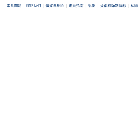
常見問題
|
聯絡我們
|
傳媒專用區
|
網頁指南
|
規例
|
提倡有節制博彩
|
私隱