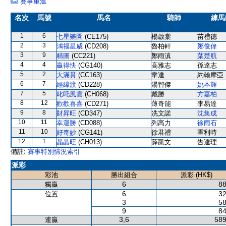
賽事重溫
名次
馬號
馬名
騎師
練馬
1
6
七星樂園
(CE175)
楊啟棠
苗禮德
2
3
鴻福星威
(CD208)
魯柏軒
鄭俊偉
3
9
精圖
(CC221)
鄭雨滇
葉楚航
4
4
贏得快
(CG140)
高雅志
孫達志
5
2
大滿貫
(CC163)
韋達
約翰摩亞
6
7
經緯渡
(CD228)
湯智傑
姚本輝
7
5
叱吒風雲
(CH068)
戴勝
方嘉柏
8
12
歡歡喜喜
(CD271)
薄奇能
李易達
9
8
財昇旺
(CD347)
冼文諾
沈集成
10
11
幸運勝
(CD088)
列高力
徐雨石
11
10
好奇妙
(CG141)
徐君禮
霍利時
12
1
晶晶旺
(CH013)
薛凱文
告達理
備註:
賽事特別情況索引
派彩
彩池
勝出組合
派彩 (HK$)
6
88
獨贏
6
32
位置
3
58
9
84
3,6
589
連贏