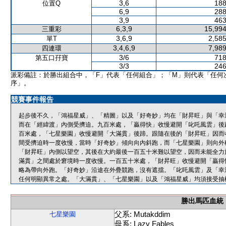
3,6
188
位置Q
6,9
288
3,9
463
6,3,9
15,994
三重彩
3,6,9
2,585
單T
3,4,6,9
7,989
四連環
3/6
718
第五口孖寶
3/3
246
派彩備註：於勝出組合中，「F」代表「任何組合」；「M」則代表「任何
序」。
競賽事件報告
起步後不久，「鴻福星威」、「精圖」以及「好奇妙」均在「財昇旺」與「幸
而在「經緯渡」內側受擠迫。九百米處，「贏得快」收慢避開「叱吒風雲」後
百米處，「七星樂園」收慢避開「大滿貫」後蹄。跟隨在後的「財昇旺」因而
間受擠迫時一度收慢，當時「好奇妙」傾向向內斜跑，而「七星樂園」則向外
「財昇旺」內側以望空，其後在大約最後一百五十米難以望空，因而未能全力
滿貫」之間處於窘境時一度收慢。一百五十米處，「財昇旺」收慢避開「贏得
略為帶向外跑。「好奇妙」沿途在外疊競跑，沒有遮擋。「叱吒風雲」及「幸
任何明顯異常之處。「大滿貫」、「七星樂園」以及「鴻福星威」均須接受抽
勝出馬匹血統
父系: Mutakddim
七星樂園
母系: Lazy Fables