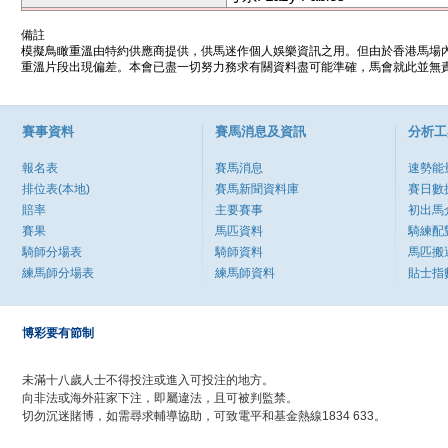
備註
模擬鳥瞰重溫由特約供應商提供，供馬迷作個人娛樂資訊之用。但由於香港馬場
重溫片段出現偏差。本會已盡一切努力務求有關資料盡可能準確，馬會就此並無責
賽事資料
賽馬消息及資訊
分析工
報名表
賽馬消息
速勢能
排位表(本地)
賽馬新聞資料庫
賽日數
賠率
主要賽事
初出馬
賽果
馬匹資料
騎練配
騎師分場表
騎師資料
馬匹搬
練馬師分場表
練馬師資料
貼士指
博彩要有節制
未滿十八歲人士不得投注或進入可投注的地方。
向非法或海外莊家下注，即屬違法，且可被判監禁。
切勿沉迷賭博，如需尋求輔導協助，可致電平和基金熱線1834 633。