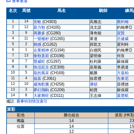
賽事重溫
名次
馬號
馬名
騎師
練馬
1
14
安畋
(CH303)
高雅志
蔡約翰
2
12
新力勁
(CH105)
冼文諾
約翰摩亞
3
9
再勝多
(CG280)
薄奇能
賀賢
4
11
一號種籽
(CG265)
韋達
呂健威
5
2
翱感
(CG262)
薛凱文
霍利時
6
1
企業精神
(CG194)
白德民
約翰摩亞
7
13
衝勁直前
(CD199)
梁明偉
何良
8
7
聲威旺
(CG297)
杜利萊
蘇保羅
9
6
快活莊主
(CE309)
巫斯義
李易達
10
5
龍的風采
(CH169)
戴勝
方嘉柏
11
4
福喜
(CJ061)
徐君禮
告東尼
12
10
威海歡騰
(CH258)
潘頓
苗禮德
13
3
夢幻飛駒
(CG209)
柏寶
蘇保羅
14
8
大家興旺
(CD111)
王志偉
葉楚航
備註:
賽事特別情況索引
派彩
彩池
勝出組合
派彩 (HK$)
14
23
獨贏
14
15
位置
12
29