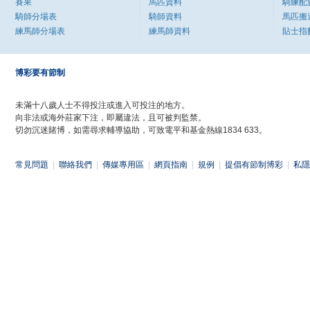
賽果
馬匹資料
騎練配
騎師分場表
騎師資料
馬匹搬
練馬師分場表
練馬師資料
貼士指
博彩要有節制
未滿十八歲人士不得投注或進入可投注的地方。
向非法或海外莊家下注，即屬違法，且可被判監禁。
切勿沉迷賭博，如需尋求輔導協助，可致電平和基金熱線1834 633。
常見問題
|
聯絡我們
|
傳媒專用區
|
網頁指南
|
規例
|
提倡有節制博彩
|
私隱