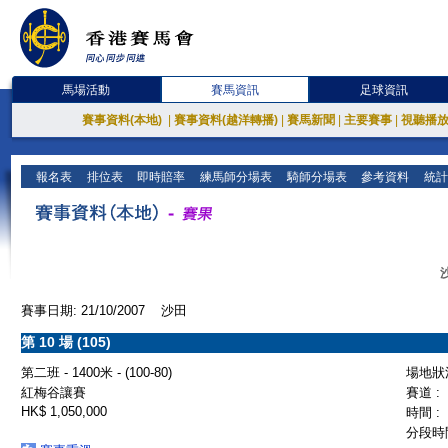
馬場活動
賽馬資訊
足球資訊
賽事資料(本地)
|
賽事資料(越洋轉播)
|
賽馬新聞
|
主要賽事
|
視聽播
報名表
排位表
即時賠率
練馬師分場表
騎師分場表
參考資料
統計
賽事日期: 21/10/2007 沙田
第 10 場 (105)
第二班 - 1400米 - (100-80)
場地狀況
紅梅谷讓賽
賽道 :
HK$ 1,050,000
時間 :
分段時間