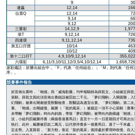
9
30
12,14
166
連贏
12,14
72
位置Q
9,14
66
9,12
200
14,12,9
1,977
三重彩
9,12,14
726
單T
9,11,12,14
735
四連環
10/14
463
第五口孖寶
10/12
409
4,9,10/9,12,14
355,022
第十二口孖T
6,11/3,10/11,12/3,5/4,10/12,14
1,658,726
六環彩
派彩備註：於勝出組合中，「F」代表「任何組合」；「M」則代表「任何
序」。
競賽事件報告
於宣佈出賽時，「翱感」與「威海歡騰」均申報騎師為薛凱文。小組確定薛凱
策騎。薛凱文因此項宣佈出賽錯誤被罰款二千元。「夢幻飛駒」入閘困難，入
幻飛駒」被牽出閘廂接受獸醫檢查，獸醫認為適宜出賽。「夢幻飛駒」第二次
賽。「翱感」出閘緩慢。戴勝（「龍的風采」）被裁定一項不小心策騎〔賽事規
未帶離「夢幻飛駒」時向內斜跑，導致「夢幻飛駒」被帶向內跑橫越「翱感」
況，小組判罰戴勝停賽（兩個香港賽馬日）直至十一月一日星期四才可再次出
執行。此外，戴勝被罰款二萬元，以代替停賽多一個賽馬日。過了一千米處，
定走勢。入直路前，「新力勁」靠近「龍的風采」後蹄處於窘境時收慢。自入