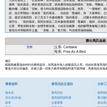
大部分途程上，「企業精神」在外疊競跑，沒有遮擋。被查詢有關在直路早段
應將「龍的風采」將於更前的位置，因為覺得假如負輕磅的「安畋」帶離他，
離內欄，試圖在「安畋」發力時佔取跟隨該駒的位置，然而，「一號種籽」保
說，他立即開始一路催策「龍的風采」，但由於「聲威旺」與「大家興旺」之
說，基於這個原因，於三百五十米處他鞭策「龍的風采」，試圖令坐騎改善位
個空位，「龍的風采」因而於接近二百米處收慢避開「聲威旺」後蹄，但末段
位置，導致坐騎未能一如慣常般加速。小組告知戴勝，他的解釋會被戴入報告
發現任何明顯異常之處。「安畋」及「新力勁」均須接受抽樣檢驗。
勝出馬匹血統
父系: Centaine
安畋
母系: Free As A Bird
備註
模擬鳥瞰重溫由特約供應商提供，供馬迷作個人娛樂資訊之用。但由於香港馬場
重溫片段出現偏差。本會已盡一切努力務求有關資料盡可能準確，馬會就此並無責
賽事資料
賽馬消息及資訊
分析工
報名表
賽馬消息
速勢能
排位表(本地)
賽馬新聞資料庫
賽日數
賠率
主要賽事
初出馬