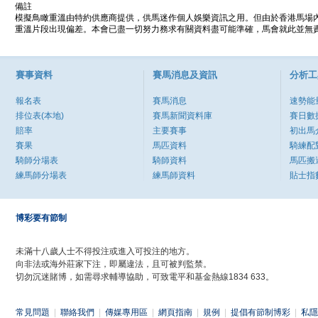
備註
模擬鳥瞰重溫由特約供應商提供，供馬迷作個人娛樂資訊之用。但由於香港馬場
重溫片段出現偏差。本會已盡一切努力務求有關資料盡可能準確，馬會就此並無責
賽事資料
賽馬消息及資訊
分析工
報名表
賽馬消息
速勢能
排位表(本地)
賽馬新聞資料庫
賽日數
賠率
主要賽事
初出馬
賽果
馬匹資料
騎練配
騎師分場表
騎師資料
馬匹搬
練馬師分場表
練馬師資料
貼士指
博彩要有節制
未滿十八歲人士不得投注或進入可投注的地方。
向非法或海外莊家下注，即屬違法，且可被判監禁。
切勿沉迷賭博，如需尋求輔導協助，可致電平和基金熱線1834 633。
常見問題
|
聯絡我們
|
傳媒專用區
|
網頁指南
|
規例
|
提倡有節制博彩
|
私隱