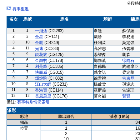
分段時間
賽事重溫
名次
馬號
馬名
騎師
練馬
1
1
一溜煙
(CG263)
韋達
蘇保羅
2
2
金星
(CE141)
戴勝
李易達
3
10
金鷹
(CB249)
杜利萊
吳定強
4
11
光速
(CC333)
高雅志
伍碧權
5
9
靚花紋
(CG125)
湯智傑
胡森
6
6
金錢豹
(CE178)
鄭雨滇
徐雨石
7
4
利是鋒
(CC335)
白德民
約翰摩亞
8
7
快而威
(CG015)
冼文諾
梁定華
9
3
煇煌駒
(CH082)
徐君禮
告東尼
10
5
江山大師
(CG231)
楊啟棠
孫達志
11
8
香港寶
(CE114)
巫斯義
告達理
12
12
長風萬里
(CG176)
薄奇能
賀賢
備註:
賽事特別情況索引
派彩
彩池
勝出組合
派彩 (HK$)
1
34
獨贏
1
16
位置
2
23
10
31