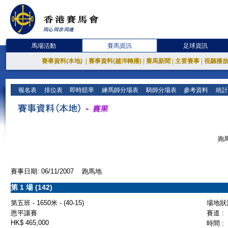
馬場活動
賽馬資訊
足球資訊
賽事資料(本地)
|
賽事資料(越洋轉播)
|
賽馬新聞
|
主要賽事
|
視聽播
報名表
排位表
即時賠率
練馬師分場表
騎師分場表
參考資料
統計
跑馬
賽事日期: 06/11/2007 跑馬地
第 1 場 (142)
第五班 - 1650米 - (40-15)
場地狀況
恩平讓賽
賽道 :
HK$ 465,000
時間 :