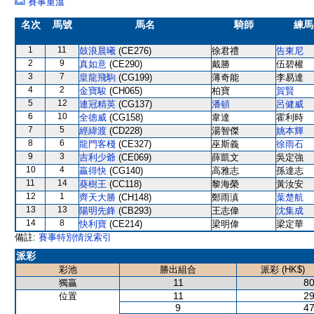
賽事重溫
名次
馬號
馬名
騎師
練馬
1
11
鼓浪晨曦
(CE276)
徐君禮
告東尼
2
9
真如意
(CE290)
戴勝
伍碧權
3
7
皇龍飛駒
(CG199)
薄奇能
李易達
4
2
金寶駿
(CH065)
柏寶
賀賢
5
12
連冠精英
(CG137)
潘頓
呂健威
6
10
全德威
(CG158)
韋達
霍利時
7
5
經緯渡
(CD228)
湯智傑
姚本輝
8
6
龍門客棧
(CE327)
巫斯義
徐雨石
9
3
吉利少爺
(CE069)
薛凱文
吳定強
10
4
贏得快
(CG140)
高雅志
孫達志
11
14
葵樹王
(CC118)
黎海榮
黃汝安
12
1
齊天大勝
(CH148)
鄭雨滇
葉楚航
13
13
陽明先鋒
(CB293)
王志偉
沈集成
14
8
快利寶
(CE214)
梁明偉
梁定華
備註:
賽事特別情況索引
派彩
彩池
勝出組合
派彩 (HK$)
11
80
獨贏
11
29
位置
9
47