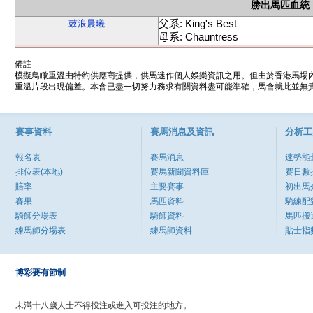
勝出馬匹血統
父系: King's Best
鼓浪晨曦
母系: Chauntress
備註
模擬鳥瞰重溫由特約供應商提供，供馬迷作個人娛樂資訊之用。但由於香港馬場
重溫片段出現偏差。本會已盡一切努力務求有關資料盡可能準確，馬會就此並無責
賽事資料
賽馬消息及資訊
分析工
報名表
賽馬消息
速勢能
排位表(本地)
賽馬新聞資料庫
賽日數
賠率
主要賽事
初出馬
賽果
馬匹資料
騎練配
騎師分場表
騎師資料
馬匹搬
練馬師分場表
練馬師資料
貼士指
博彩要有節制
未滿十八歲人士不得投注或進入可投注的地方。