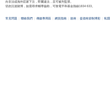
向非法或海外莊家下注，即屬違法，且可被判監禁。
切勿沉迷賭博，如需尋求輔導協助，可致電平和基金熱線1834 633。
常見問題
|
聯絡我們
|
傳媒專用區
|
網頁指南
|
規例
|
提倡有節制博彩
|
私隱