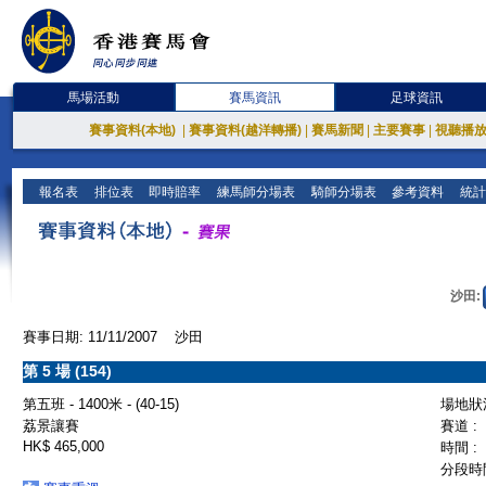
馬場活動
賽馬資訊
足球資訊
賽事資料(本地)
|
賽事資料(越洋轉播)
|
賽馬新聞
|
主要賽事
|
視聽播
報名表
排位表
即時賠率
練馬師分場表
騎師分場表
參考資料
統計
沙田:
賽事日期: 11/11/2007 沙田
第 5 場 (154)
第五班 - 1400米 - (40-15)
場地狀況
荔景讓賽
賽道 :
HK$ 465,000
時間 :
分段時間