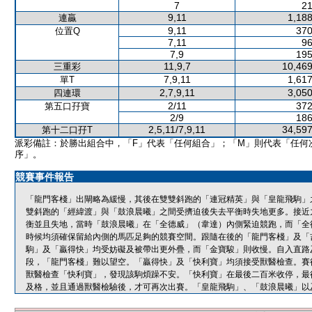
7
21
9,11
1,188
連贏
9,11
370
位置Q
7,11
96
7,9
195
11,9,7
10,469
三重彩
7,9,11
1,617
單T
2,7,9,11
3,050
四連環
2/11
372
第五口孖寶
2/9
186
2,5,11/7,9,11
34,597
第十二口孖T
派彩備註：於勝出組合中，「F」代表「任何組合」；「M」則代表「任何
序」。
競賽事件報告
「龍門客棧」出閘略為緩慢，其後在雙雙斜跑的「連冠精英」與「皇龍飛駒」
雙斜跑的「經緯渡」與「鼓浪晨曦」之間受擠迫後失去平衡時失地更多。接近
衡並且失地，當時「鼓浪晨曦」在「全德威」（韋達）內側緊迫競跑，而「全
時候均須確保留給內側的馬匹足夠的競賽空間。跟隨在後的「龍門客棧」及「
駒」及「贏得快」均受妨礙及被帶出更外疊，而「金寶駿」則收慢。自入直路
段，「龍門客棧」難以望空。「贏得快」及「快利寶」均須接受獸醫檢查。賽
獸醫檢查「快利寶」，發現該駒煩躁不安。「快利寶」在最後二百米收停，最
及格，並且通過獸醫檢驗後，才可再次出賽。「皇龍飛駒」、「鼓浪晨曦」以