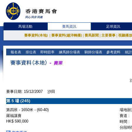
馬場活動
賽馬資訊
足球資訊
賽事資料(本地)
|
賽事資料(越洋轉播)
|
賽馬新聞
|
主要賽事
|
視聽播
報名表
排位表
即時賠率
練馬師分場表
騎師分場表
參考資料
統計
賽事日期: 15/12/2007 沙田
第 5 場 (245)
第四班 - 1650米 - (60-40)
場地狀況
羅福讓賽
賽道 :
HK$ 590,000
時間 :
分段時間