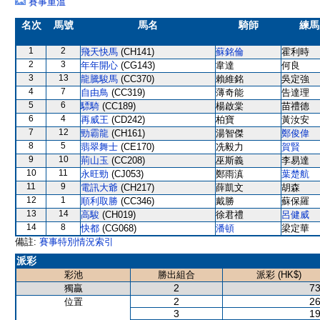
賽事重溫
名次
馬號
馬名
騎師
練馬
1
2
飛天快馬
(CH141)
蘇銘倫
霍利時
2
3
年年開心
(CG143)
韋達
何良
3
13
龍騰駿馬
(CC370)
賴維銘
吳定強
4
7
自由鳥
(CC319)
薄奇能
告達理
5
6
驃騎
(CC189)
楊啟棠
苗禮德
6
4
再威王
(CD242)
柏寶
黃汝安
7
12
勁霸龍
(CH161)
湯智傑
鄭俊偉
8
5
翡翠舞士
(CE170)
冼毅力
賀賢
9
10
荊山玉
(CC208)
巫斯義
李易達
10
11
永旺勁
(CJ053)
鄭雨滇
葉楚航
11
9
電訊大爺
(CH217)
薛凱文
胡森
12
1
順利取勝
(CC346)
戴勝
蘇保羅
13
14
高駿
(CH019)
徐君禮
呂健威
14
8
快都
(CG068)
潘頓
梁定華
備註:
賽事特別情況索引
派彩
彩池
勝出組合
派彩 (HK$)
2
73
獨贏
2
26
位置
3
19