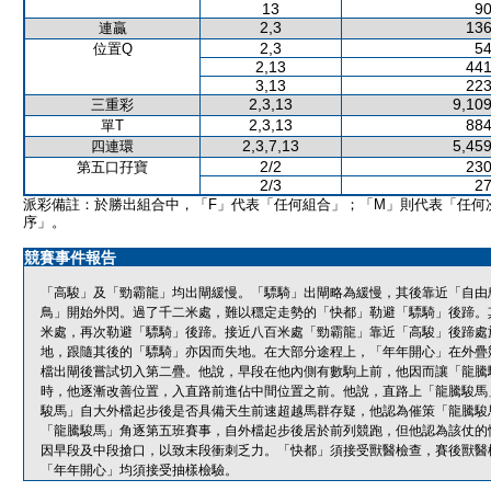
13
90
2,3
136
連贏
2,3
54
位置Q
2,13
441
3,13
223
2,3,13
9,109
三重彩
2,3,13
884
單T
2,3,7,13
5,459
四連環
2/2
230
第五口孖寶
2/3
27
派彩備註：於勝出組合中，「F」代表「任何組合」；「M」則代表「任何
序」。
競賽事件報告
「高駿」及「勁霸龍」均出閘緩慢。「驃騎」出閘略為緩慢，其後靠近「自由
鳥」開始外閃。過了千二米處，難以穩定走勢的「快都」勒避「驃騎」後蹄。
米處，再次勒避「驃騎」後蹄。接近八百米處「勁霸龍」靠近「高駿」後蹄處
地，跟隨其後的「驃騎」亦因而失地。在大部分途程上，「年年開心」在外疊
檔出閘後嘗試切入第二疊。他說，早段在他內側有數駒上前，他因而讓「龍騰
時，他逐漸改善位置，入直路前進佔中間位置之前。他說，直路上「龍騰駿馬
駿馬」自大外檔起步後是否具備天生前速超越馬群存疑，他認為催策「龍騰駿
「龍騰駿馬」角逐第五班賽事，自外檔起步後居於前列競跑，但他認為該仗的
因早段及中段搶口，以致末段衝刺乏力。「快都」須接受獸醫檢查，賽後獸醫
「年年開心」均須接受抽樣檢驗。