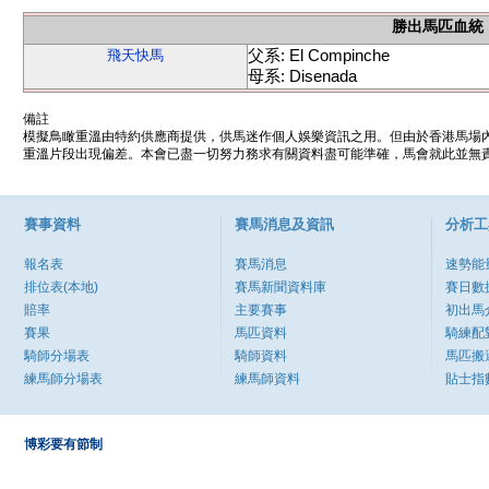
勝出馬匹血統
父系: El Compinche
飛天快馬
母系: Disenada
備註
模擬鳥瞰重溫由特約供應商提供，供馬迷作個人娛樂資訊之用。但由於香港馬場
重溫片段出現偏差。本會已盡一切努力務求有關資料盡可能準確，馬會就此並無責
賽事資料
賽馬消息及資訊
分析工
報名表
賽馬消息
速勢能
排位表(本地)
賽馬新聞資料庫
賽日數
賠率
主要賽事
初出馬
賽果
馬匹資料
騎練配
騎師分場表
騎師資料
馬匹搬
練馬師分場表
練馬師資料
貼士指
博彩要有節制