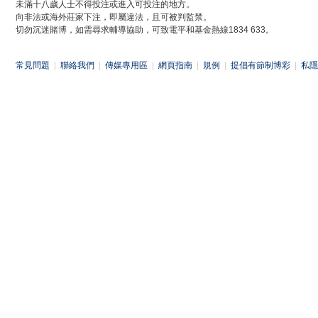
未滿十八歲人士不得投注或進入可投注的地方。
向非法或海外莊家下注，即屬違法，且可被判監禁。
切勿沉迷賭博，如需尋求輔導協助，可致電平和基金熱線1834 633。
常見問題
|
聯絡我們
|
傳媒專用區
|
網頁指南
|
規例
|
提倡有節制博彩
|
私隱