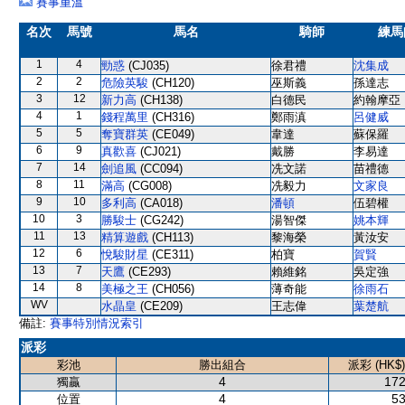
賽事重溫
名次
馬號
馬名
騎師
練馬
1
4
勁惑
(CJ035)
徐君禮
沈集成
2
2
危險英駿
(CH120)
巫斯義
孫達志
3
12
新力高
(CH138)
白德民
約翰摩亞
4
1
錢程萬里
(CH316)
鄭雨滇
呂健威
5
5
奪寶群英
(CE049)
韋達
蘇保羅
6
9
真歡喜
(CJ021)
戴勝
李易達
7
14
劍追風
(CC094)
冼文諾
苗禮德
8
11
滿高
(CG008)
冼毅力
文家良
9
10
多利高
(CA018)
潘頓
伍碧權
10
3
勝駿士
(CG242)
湯智傑
姚本輝
11
13
精算遊戲
(CH113)
黎海榮
黃汝安
12
6
悅駿財星
(CE311)
柏寶
賀賢
13
7
天鷹
(CE293)
賴維銘
吳定強
14
8
美極之王
(CH056)
薄奇能
徐雨石
WV
水晶皇
(CE209)
王志偉
葉楚航
備註:
賽事特別情況索引
派彩
彩池
勝出組合
派彩 (HK$)
4
172
獨贏
4
53
位置