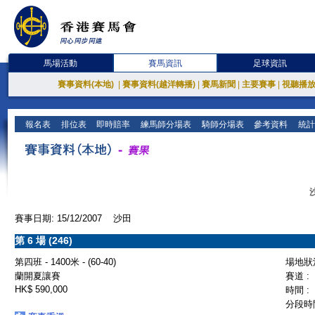
馬場活動
賽馬資訊
足球資訊
賽事資料(本地)
|
賽事資料(越洋轉播)
|
賽馬新聞
|
主要賽事
|
視聽播
報名表
排位表
即時賠率
練馬師分場表
騎師分場表
參考資料
統計
賽事日期: 15/12/2007 沙田
第 6 場 (246)
第四班 - 1400米 - (60-40)
場地狀況
蘭開夏讓賽
賽道 :
HK$ 590,000
時間 :
分段時間