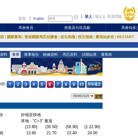
登入
/
登記
常見問題
首頁
English
馬會會員
慈善及社區貢獻
馬會知多
放區
|
國際賽馬
|
香港國際馬匹拍賣會
|
從化馬場
|
投注指南
|
賽馬知多些
|
RESTART
資料
賽果
賽事報告
騎練資料
馬匹資料
試閘結果
賽期表
沙田:
 :
好地至快地
草地 - "C+3" 賽道
(13.80)
(35.50)
(58.90)
(1:22.90)
13.80
21.70
23.40
24.00
 :