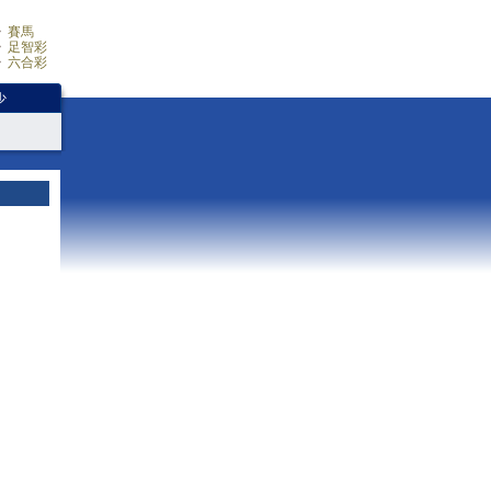
賽馬
足智彩
六合彩
少