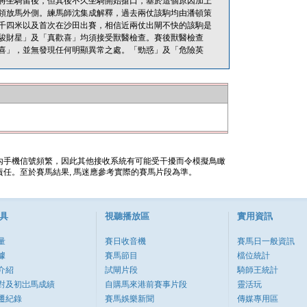
將坐騎留後，但其後不久坐騎開始搶口，基於這個原因加上
領放馬外側。練馬師沈集成解釋，過去兩仗該駒均由潘頓策
千四米以及首次在沙田出賽，相信近兩仗出閘不快的該駒是
駿財星」及「真歡喜」均須接受獸醫檢查。賽後獸醫檢查
喜」，並無發現任何明顯異常之處。「勁惑」及「危險英
內手機信號頻繁，因此其他接收系統有可能受干擾而令模擬鳥瞰
任。至於賽馬結果, 馬迷應參考實際的賽馬片段為準。
具
視聽播放區
實用資訊
量
賽日收音機
賽馬日一般資訊
據
賽馬節目
檔位統計
介紹
試閘片段
騎師王統計
對及初岀馬成績
自購馬來港前賽事片段
靈活玩
遷紀錄
賽馬娛樂新聞
傳媒專用區