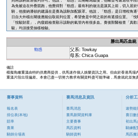
則將該駒留居後列亦可。他說，「勁惑」出閘略為緩慢，他確曾考慮過在早段
為免被迫在外疊競跑，他覺得對「勁惑」最有利的做法是讓其上前，切入居於
騎，他接納潘頓的建議在是賽為該駒加配眼罩。他說，「勁惑」是日增程角逐
日自大外檔出閘後應能佔取前列位置，希望會是中間之前的有遮擋位置。「悅
「悅駿財星」，內窺鏡檢查顯示該駒的氣管內有很多血。賽後獸醫檢查「真歡
駿」均須接受抽樣檢驗。
勝出馬匹血統
父系: Towkay
勁惑
母系: Chica Guapa
備註
模擬鳥瞰重溫由特約供應商提供，供馬迷作個人娛樂資訊之用。但由於香港馬場
重溫片段出現偏差。本會已盡一切努力務求有關資料盡可能準確，馬會就此並無責
賽事資料
賽馬消息及資訊
分析工
報名表
賽馬消息
速勢能
排位表(本地)
賽馬新聞資料庫
賽日數
賠率
主要賽事
初出馬
賽果
馬匹資料
騎練配
騎師分場表
騎師資料
馬匹搬