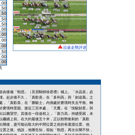
.00
.50
.50
.50
.50
.00
.00
.00
.00
沿途走勢評述
.50
.00
.00
次
並由後備「勁惑」（見習騎師徐君禮）補上。「水晶皇」必
撞。起步後不久，「真歡喜」在「多利高」與「劍追風」之
處，「真歡喜」在「勝駿士」內側處於窘境時失去平衡。轉
於窘境時受困。接近三百米處，「天鷹」在「悅駿財星」與
出以圖望空。其後在一段途程上，「新力高」持續受困，未
以繼續上前。在大約最後五十米，正以勁勢衝刺的「真歡
出閘後，盡可能佔取大約中間位置之前的有遮擋位置。他
位置之後。他說，他獲告知，假如「勁惑」再次出閘不快，