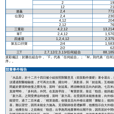
2
19
12
21
2,4
771
連贏
2,4
230
位置Q
4,12
204
2,12
76
4,2,12
13,214
三重彩
2,4,12
1,570
單T
1,2,4,12
2,375
四連環
2/4
1,583
第五口孖寶
2/2
62
2,7,12/2,3,13/任何組合
88,185
三T
派彩備註：於勝出組合中，「F」代表「任何組合」；「M」則代表「任何
序」。
競賽事件報告
「水晶皇」於十二月十四日被小組按照獸醫意見（前肢動作僵硬）著令退出，
須通過獸醫檢驗後，才可再次出賽。躍出時，「真歡喜」與「劍追風」互相碰
間處於窘境時收慢之際失地，當時「劍追風」將頭轉側並且向內斜跑。七百米
直路彎時，「多利高」外閃。在直路早段，「奪寶群英」靠近「勁惑」後蹄處
「新力高」之間受擠迫時收慢，當時「新力高」在受困而未能推進後，向外移
能望空。過了二百米處，「精算遊戲」收慢並且向外移出避開「勝駿士」後蹄
喜」難以望空，因而未能全力施為。見習騎師徐君禮解釋，他獲指示自大外檔
說，他獲告知，之前兩仗「勁惑」出爭跑馬地賽事時出閘不快，因而居於中間