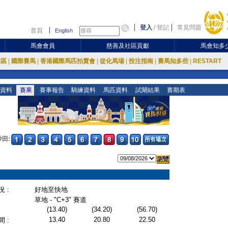
登入
/
登記
常見問題
首頁
English
馬會會員
慈善及社區貢獻
馬會知多
放區
|
國際賽馬
|
香港國際馬匹拍賣會
|
從化馬場
|
投注指南
|
賽馬知多些
|
RESTART
資料
賽果
賽事報告
騎練資料
馬匹資料
試閘結果
賽期表
沙田:
 :
好地至快地
草地 - "C+3" 賽道
(13.40)
(34.20)
(56.70)
13.40
20.80
22.50
 :