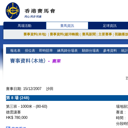
馬場活動
賽馬資訊
足球資訊
賽事資料(本地)
|
賽事資料(越洋轉播)
|
賽馬新聞
|
主要賽事
|
視聽播
報名表
排位表
即時賠率
練馬師分場表
騎師分場表
參考資料
統計
賽事日期: 15/12/2007 沙田
第 8 場 (248)
第三班 - 1000米 - (80-60)
場地狀況
德雲讓賽
賽道 :
HK$ 780,000
時間 :
分段時間