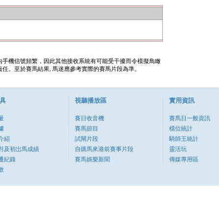
內手機信號頻繁，因此其他接收系統有可能受干擾而令模擬鳥瞰
任。至於賽馬結果, 馬迷應參考實際的賽馬片段為準。
具
視聽播放區
實用資訊
量
賽日收音機
賽馬日一般資訊
據
賽馬節目
檔位統計
介紹
試閘片段
騎師王統計
對及初岀馬成績
自購馬來港前賽事片段
靈活玩
遷紀錄
賽馬娛樂新聞
傳媒專用區
數