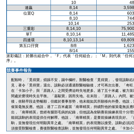
10
48
8,14
3,598
連贏
8,14
603
位置Q
8,10
744
10,14
253
8,14,10
75,900
三重彩
8,10,14
11,485
單T
8,10,13,14
69,809
四連環
8/8
1,623
第五口孖寶
8/14
155
派彩備註：於勝出組合中，「F」代表「任何組合」；「M」則代表「任何
序」。
競賽事件報告
配鞍時，「覓得寶」煩躁不安，踢中欄杆。獸醫檢查「覓得寶」，發現該駒右
見，著令「覓得寶」退出。該駒必須通過獸醫檢驗後，才可再次出賽。「奇旺
在「卡加小子」與「原路人」之間受擠迫時失地更多。過了五十米處，被力策
間處於窘境時失去平衡。「嘉駿寶」因而失地。在末段，「原路人」內閃。被
後，坐騎早段走勢暢順，但鑑於賽事形勢，他未能如其所願移向外疊。他說，
催策毫無反應。他說，過了二百米處當「南華精英」持續對他的催策毫無反應
出，「南華精英」曾經有腿部毛病的紀錄，但他認為坐騎賽前操練表現十分理
能就該駒的表現提供任何解釋。他說，「南華精英」是賽前操練表現良好。「
駒，並無發現任何明顯異常之處。「南華精英」的表現難以接受。該駒必須試
須接受獸醫檢查，賽後獸醫檢查該駒，並無發現任何明顯異常之處。「卡加小