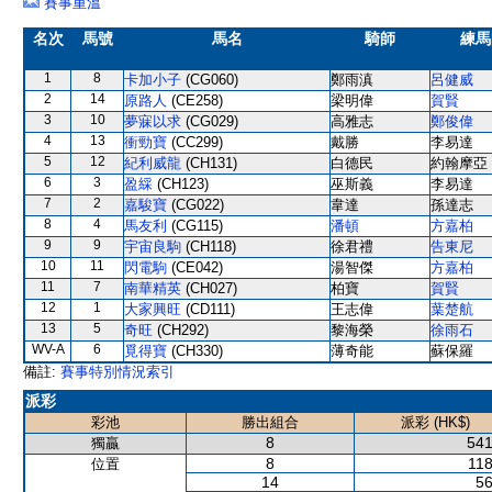
賽事重溫
名次
馬號
馬名
騎師
練馬
1
8
卡加小子
(CG060)
鄭雨滇
呂健威
2
14
原路人
(CE258)
梁明偉
賀賢
3
10
夢寐以求
(CG029)
高雅志
鄭俊偉
4
13
衝勁寶
(CC299)
戴勝
李易達
5
12
紀利威龍
(CH131)
白德民
約翰摩亞
6
3
盈綵
(CH123)
巫斯義
李易達
7
2
嘉駿寶
(CG022)
韋達
孫達志
8
4
馬友利
(CG115)
潘頓
方嘉柏
9
9
宇宙良駒
(CH118)
徐君禮
告東尼
10
11
閃電駒
(CE042)
湯智傑
方嘉柏
11
7
南華精英
(CH027)
柏寶
賀賢
12
1
大家興旺
(CD111)
王志偉
葉楚航
13
5
奇旺
(CH292)
黎海榮
徐雨石
WV-A
6
覓得寶
(CH330)
薄奇能
蘇保羅
備註:
賽事特別情況索引
派彩
彩池
勝出組合
派彩 (HK$)
8
541
獨贏
8
118
位置
14
56