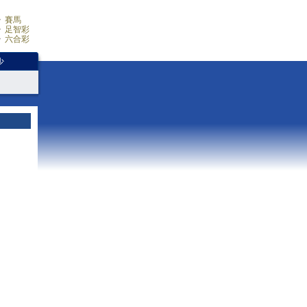
賽馬
足智彩
六合彩
少