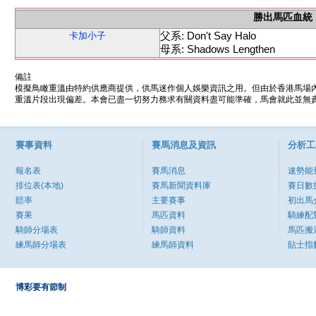
勝出馬匹血統
父系: Don't Say Halo
卡加小子
母系: Shadows Lengthen
備註
模擬鳥瞰重溫由特約供應商提供，供馬迷作個人娛樂資訊之用。但由於香港馬場
重溫片段出現偏差。本會已盡一切努力務求有關資料盡可能準確，馬會就此並無責
賽事資料
賽馬消息及資訊
分析工
報名表
賽馬消息
速勢能
排位表(本地)
賽馬新聞資料庫
賽日數
賠率
主要賽事
初出馬
賽果
馬匹資料
騎練配
騎師分場表
騎師資料
馬匹搬
練馬師分場表
練馬師資料
貼士指
博彩要有節制