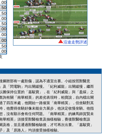
.00
.50
.50
.00
.50
.00
.00
.00
沿途走勢評述
.50
.00
次
後腳跗部有一處割傷，認為不適宜出賽。小組按照獸醫意
」及「閃電駒」均出閘緩慢。「紀利威龍」出閘緩慢，繼而
以圖保持位置的「嘉駿寶」，在「紀利威龍」與「盈綵」之
查詢有關「南華精英」的差劣表現時，柏寶說，自內檔出閘
過了四百米處，他開始一路催策「南華精英」，但坐騎對其
時，他覺得坐騎好像未能全力展步，他決定收慢坐騎。他指
想，沒有顯示會有任何問題。「南華精英」的練馬師賀賢未
南華精英」須接受獸醫檢查及抽樣檢驗，賽後獸醫檢查該
閘及格，並且通過獸醫檢驗後，才可再次出賽。「嘉駿寶」
子」及「原路人」均須接受抽樣檢驗。