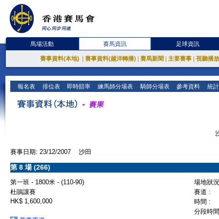
馬場活動
賽馬資訊
足球資訊
賽事資料(本地)
|
賽事資料(越洋轉播)
|
賽馬新聞
|
主要賽事
|
視聽播
報名表
排位表
即時賠率
練馬師分場表
騎師分場表
參考資料
統計
賽事日期: 23/12/2007 沙田
第 8 場 (266)
第一班 - 1800米 - (110-90)
場地狀況 
杜鵑讓賽
賽道 :
HK$ 1,600,000
時間 :
分段時間 