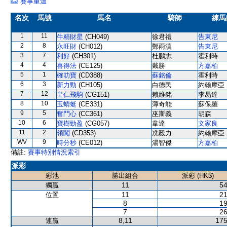
賽事重溫
名次
馬號
馬名
騎師
練馬
1
11
牛精財星
(CH049)
徐君禮
告東尼
2
8
永旺財
(CH012)
鄭雨滇
告東尼
3
7
利好
(CH301)
杜鵬志
霍利時
4
4
喜得法
(CE125)
戴勝
方嘉柏
5
1
確叻寶
(CD388)
蘇銘倫
霍利時
6
3
新力勁
(CH105)
白德民
約翰摩亞
7
12
皇仁飛駒
(CG151)
賴維銘
李易達
8
10
玉蜻蜓
(CE331)
薄奇能
蘇保羅
9
5
奮鬥心
(CC361)
巫斯義
胡森
10
6
寶樹勁盈
(CG057)
韋達
文家良
11
2
領闖
(CD353)
冼毅力
約翰摩亞
WV
9
時分秒
(CE012)
湯智傑
方嘉柏
備註:
賽事特別情況索引
派彩
彩池
勝出組合
派彩 (HK$)
11
54
獨贏
11
21
位置
8
19
7
26
8,11
175
連贏