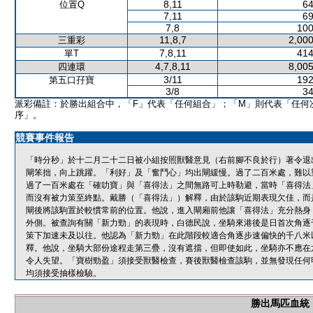
8,11
64
位置Q
7,11
69
7,8
100
11,8,7
2,000
三重彩
7,8,11
414
單T
4,7,8,11
8,005
四連環
3/11
192
第五口孖寶
3/8
34
派彩備註：於勝出組合中，「F」代表「任何組合」；「M」則代表「任何
序」。
競賽事件報告
「時分秒」於十二月二十二日被小組按照獸醫意見（右前腳不良於行）著令退
閘笨拙，向上跳躍。「利好」及「奮鬥心」均出閘緩慢。過了二百米處，難以
過了一百米處在「確叻寶」與「喜得法」之間無路可上時勒避，當時「喜得法
而沒有被力策至終點。戴勝（「喜得法」）解釋，由於該駒近期表現欠佳，而
閘後將該駒置於較慣常前的位置。他說，進入閘廂前他讓「喜得法」充分熱身
外側。被查詢有關「新力勁」的表現時，白德民說，坐騎來港後是日首次角逐
策下加速未及以往。他認為「新力勁」在此階段較適合角逐步速偏快的千八米
釋。他說，坐騎大部份途程走第三疊，沒有遮擋，但即使如此，坐騎亦不應在
令人失望。「寶樹勁盈」須接受獸醫檢查，賽後獸醫檢查該駒，並無發現任何
均須接受抽樣檢驗。
勝出馬匹血統