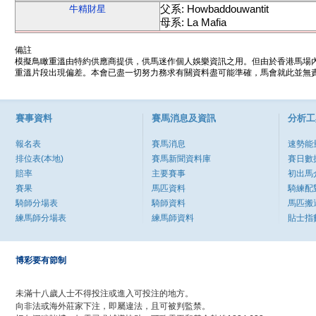
父系: Howbaddouwantit
牛精財星
母系: La Mafia
備註
模擬鳥瞰重溫由特約供應商提供，供馬迷作個人娛樂資訊之用。但由於香港馬場
重溫片段出現偏差。本會已盡一切努力務求有關資料盡可能準確，馬會就此並無責
賽事資料
賽馬消息及資訊
分析工
報名表
賽馬消息
速勢能
排位表(本地)
賽馬新聞資料庫
賽日數
賠率
主要賽事
初出馬
賽果
馬匹資料
騎練配
騎師分場表
騎師資料
馬匹搬
練馬師分場表
練馬師資料
貼士指
博彩要有節制
未滿十八歲人士不得投注或進入可投注的地方。
向非法或海外莊家下注，即屬違法，且可被判監禁。