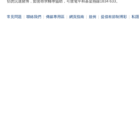
切勿沉迷賭博，如需尋求輔導協助，可致電平和基金熱線1834 633。
常見問題
|
聯絡我們
|
傳媒專用區
|
網頁指南
|
規例
|
提倡有節制博彩
|
私隱