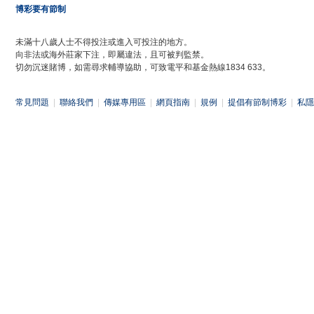
博彩要有節制
未滿十八歲人士不得投注或進入可投注的地方。
向非法或海外莊家下注，即屬違法，且可被判監禁。
切勿沉迷賭博，如需尋求輔導協助，可致電平和基金熱線1834 633。
常見問題
|
聯絡我們
|
傳媒專用區
|
網頁指南
|
規例
|
提倡有節制博彩
|
私隱