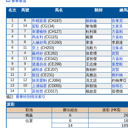
賽事重溫
名次
馬號
馬名
騎師
練馬
1
6
牛精富星
(CH197)
蘇銘倫
告東尼
2
14
駕馭
(CG134)
黎海榮
文家良
3
7
幸運愉快
(CH127)
杜利萊
方嘉柏
4
5
馬友利
(CG115)
戴勝
方嘉柏
5
8
人緣好馬
(CG260)
韋達
李易達
6
11
至上
(CH203)
冼毅力
沈集成
7
4
贏得好
(CE282)
徐君禮
賀賢
8
13
閃電駒
(CE042)
湯智傑
方嘉柏
9
9
逍遙自在
(CE299)
王志偉
葉楚航
10
3
威勁多
(CE207)
魯柏軒
賀賢
11
2
龍冠
(CE231)
高雅志
蔡約翰
12
12
旅英愛駒
(CJ084)
冼文諾
約翰摩亞
13
10
上浦福星
(CD055)
薛順強
徐雨石
14
1
高智慧
(CD317)
楊啟棠
苗禮德
備註:
賽事特別情況索引
派彩
彩池
勝出組合
派彩 (HK$)
6
26
獨贏
6
16
位置
14
189