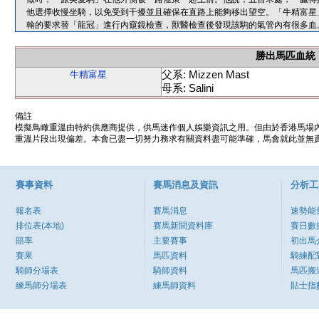
他選擇收慢坐騎，以免受到干擾並且確保在直路上能夠移出望空。「牛精富星
翰的要求替「龍冠」進行內窺鏡檢查，獸醫檢查後發現該駒的氣管內有很多血
勝出馬匹血統
父系: Mizzen Mast
牛精富星
母系: Salini
備註
模擬鳥瞰重溫由特約供應商提供，供馬迷作個人娛樂資訊之用。但由於香港馬場
重溫片段出現偏差。本會已盡一切努力務求有關資料盡可能準確，馬會就此並無責
賽事資料
賽馬消息及資訊
分析工
報名表
賽馬消息
速勢能
排位表(本地)
賽馬新聞資料庫
賽日數
賠率
主要賽事
初出馬
賽果
馬匹資料
騎練配
騎師分場表
騎師資料
馬匹搬
練馬師分場表
練馬師資料
貼士指