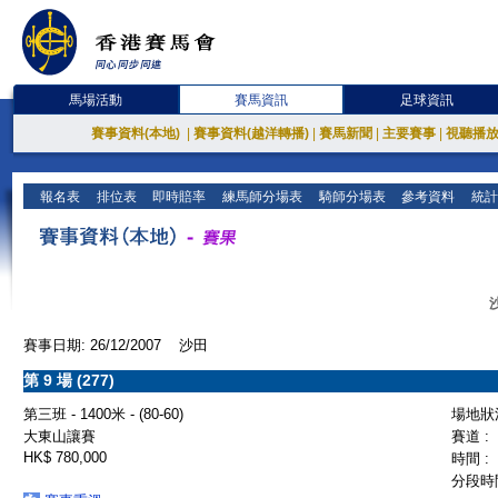
馬場活動
賽馬資訊
足球資訊
賽事資料(本地)
|
賽事資料(越洋轉播)
|
賽馬新聞
|
主要賽事
|
視聽播
報名表
排位表
即時賠率
練馬師分場表
騎師分場表
參考資料
統計
賽事日期: 26/12/2007 沙田
第 9 場 (277)
第三班 - 1400米 - (80-60)
場地狀況
大東山讓賽
賽道 :
HK$ 780,000
時間 :
分段時間