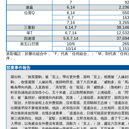
7
92
6,14
2,236
連贏
6,14
550
位置Q
6,7
163
7,14
3,265
6,14,7
38,146
三重彩
6,7,14
12,532
單T
5,6,7,14
37,694
四連環
10/6
265
第五口孖寶
10/14
1,151
派彩備註：於勝出組合中，「F」代表「任何組合」；「M」則代表「任何
序」。
競賽事件報告
躍出時，「旅英愛駒」被「至上」帶出更外疊，當時「至上」相應被「人緣好
駒」，收慢避開「人緣好馬」後蹄時昂首。過了六百米處，「威勁多」在「馬
略為帶向內跑。入直路前，「高智慧」在「龍冠」與「威勁多」（魯柏軒）之
軒並告誡他必須加倍小心。五十米處，正以勁勢衝刺的「上浦福星」，在「閃
在」被「贏得好」碰撞後向內斜跑。其後，「上浦福星」未能望空，因而沒有
「龍冠」大部份途程上在外疊競跑，沒有遮擋。見習騎師王志偉（「逍遙自在
出閘後早段不要催策坐騎。他說，此等指示與「逍遙自在」上仗相同，並且與
再次衝刺未如預期，在慢步速賽事，「逍遙自在」日後可能居於更前的位置競
第三或第四位。他說，「駕馭」出閘迅速，立即含枚疾走。他說，過了千二米
入帶頭，以免被迫在外疊沒有遮擋。冼毅力（「至上」）說，趨近六百米處，
做時，「旅英愛駒」在他外側被一路催策一起上前。他說，五百米處，「贏得