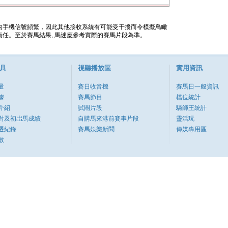
內手機信號頻繁，因此其他接收系統有可能受干擾而令模擬鳥瞰
任。至於賽馬結果, 馬迷應參考實際的賽馬片段為準。
具
視聽播放區
實用資訊
量
賽日收音機
賽馬日一般資訊
據
賽馬節目
檔位統計
介紹
試閘片段
騎師王統計
對及初岀馬成績
自購馬來港前賽事片段
靈活玩
遷紀錄
賽馬娛樂新聞
傳媒專用區
數