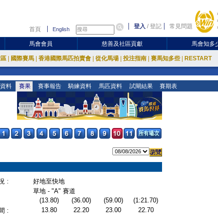
登入
/
登記
常見問題
首頁
English
馬會會員
慈善及社區貢獻
馬會知多
放區
|
國際賽馬
|
香港國際馬匹拍賣會
|
從化馬場
|
投注指南
|
賽馬知多些
|
RESTART
資料
賽果
賽事報告
騎練資料
馬匹資料
試閘結果
賽期表
 :
好地至快地
草地 - "A" 賽道
(13.80)
(36.00)
(59.00)
(1:21.70)
13.80
22.20
23.00
22.70
 :