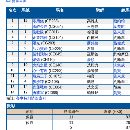
賽事重溫
名次
馬號
馬名
騎師
練馬
1
11
零用錢
(CE253)
高雅志
蔡約翰
2
2
紙醉金迷
(CG054)
王志偉
葉楚航
3
1
俊歡騰
(CG011)
徐君禮
告東尼
4
7
企業精神
(CG194)
白德民
約翰摩亞
5
5
陽光
(CG203)
蘇銘倫
呂健威
6
9
活力寶蹄
(CE228)
韋達
約翰摩亞
7
3
勝利飛駒
(CE045)
巫斯義
約翰摩亞
8
6
爆炸
(CH110)
潘頓
約翰摩亞
9
10
火焰之星
(CE146)
冼毅力
沈集成
10
13
心中有理
(CC283)
湯智傑
賀賢
11
8
飛馬王子
(CH072)
柏寶
告東尼
12
4
步步穩
(CG108)
戴勝
約翰摩亞
13
14
喜蓮戰略
(CC084)
冼文諾
胡森
14
12
勇將軍
(CJ066)
賴維銘
賀賢
備註:
賽事特別情況索引
派彩
彩池
勝出組合
派彩 (HK$)
11
83
獨贏
11
29
位置
2
87