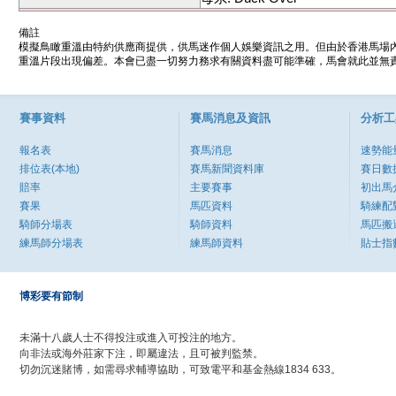
備註
模擬鳥瞰重溫由特約供應商提供，供馬迷作個人娛樂資訊之用。但由於香港馬場
重溫片段出現偏差。本會已盡一切努力務求有關資料盡可能準確，馬會就此並無責
賽事資料
賽馬消息及資訊
分析工
報名表
賽馬消息
速勢能
排位表(本地)
賽馬新聞資料庫
賽日數
賠率
主要賽事
初出馬
賽果
馬匹資料
騎練配
騎師分場表
騎師資料
馬匹搬
練馬師分場表
練馬師資料
貼士指
博彩要有節制
未滿十八歲人士不得投注或進入可投注的地方。
向非法或海外莊家下注，即屬違法，且可被判監禁。
切勿沉迷賭博，如需尋求輔導協助，可致電平和基金熱線1834 633。