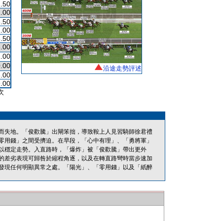
.50
.00
.50
.00
.50
.00
.00
.00
沿途走勢評述
.00
.00
次
而失地。「俊歡騰」出閘笨拙，導致鞍上人見習騎師徐君禮
零用錢」之間受擠迫。在早段，「心中有理」、「勇將軍」
以穩定走勢。入直路時，「爆炸」被「俊歡騰」帶出更外
的差劣表現可歸咎於縮程角逐，以及在轉直路彎時當步速加
發現任何明顯異常之處。「陽光」、「零用錢」以及「紙醉