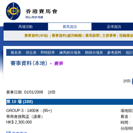
馬場活動
賽馬資訊
足球資訊
賽事資料(本地)
|
賽事資料(越洋轉播)
|
賽馬新聞
|
主要賽事
|
視聽播
報名表
排位表
即時賠率
練馬師分場表
騎師分場表
參考資料
統計
沙田:
賽事日期: 01/01/2008 沙田
第 10 場 (288)
GROUP-3 - 1400米 - (95+)
場地狀況
華商會挑戰盃（讓賽）
賽道 :
HK$ 2,300,000
時間 :
分段時間