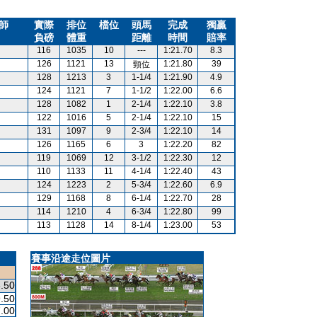
師
實際
排位
檔位
頭馬
完成
獨贏
負磅
體重
距離
時間
賠率
116
1035
10
---
1:21.70
8.3
126
1121
13
1:21.80
39
頸位
128
1213
3
1-1/4
1:21.90
4.9
124
1121
7
1-1/2
1:22.00
6.6
128
1082
1
2-1/4
1:22.10
3.8
122
1016
5
2-1/4
1:22.10
15
131
1097
9
2-3/4
1:22.10
14
126
1165
6
3
1:22.20
82
119
1069
12
3-1/2
1:22.30
12
110
1133
11
4-1/4
1:22.40
43
124
1223
2
5-3/4
1:22.60
6.9
129
1168
8
6-1/4
1:22.70
28
114
1210
4
6-3/4
1:22.80
99
113
1128
14
8-1/4
1:23.00
53
賽事沿途走位圖片
.50
.50
.00