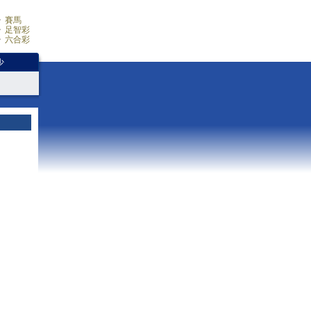
賽馬
足智彩
六合彩
少