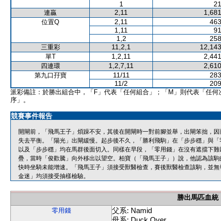
1
21
2,11
1,681
連贏
2,11
463
位置Q
1,11
91
1,2
258
11,2,1
12,143
三重彩
1,2,11
2,441
單T
1,2,7,11
2,610
四連環
11/11
283
第九口孖寶
11/2
209
派彩備註：於勝出組合中，「F」代表「任何組合」；「M」則代表「任何
序」。
競賽事件報告
開閘前，「飛馬王子」煩躁不安，其後在開閘時一對前腳並舉，出閘笨拙，因
失去平衡。「陽光」出閘緩慢。起步後不久，「勝利飛駒」在「步步穩」與「
以及「步步穩」均在馬群後面切入。同樣在早段，「零用錢」在沒有遮擋下難
疊，當時「俊歡騰」向外移出以望空。柏寶（「飛馬王子」）說，他認為該駒
快時坐騎未能增速。「飛馬王子」須接受獸醫檢查，賽後獸醫檢查該駒，並無
金迷」均須接受抽樣檢驗。
勝出馬匹血統
父系: Namid
零用錢
母系: Duck Over