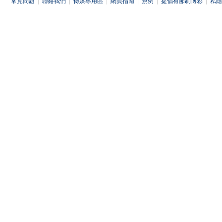
常見問題
|
聯絡我們
|
傳媒專用區
|
網頁指南
|
規例
|
提倡有節制博彩
|
私隱