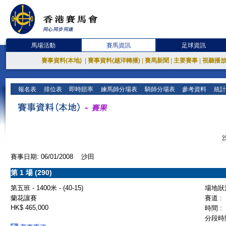
馬場活動
賽馬資訊
足球資訊
賽事資料(本地)
|
賽事資料(越洋轉播)
|
賽馬新聞
|
主要賽事
|
視聽播
報名表
排位表
即時賠率
練馬師分場表
騎師分場表
參考資料
統計
賽事日期: 06/01/2008 沙田
第 1 場 (290)
第五班 - 1400米 - (40-15)
場地狀況
蘭花讓賽
賽道 :
HK$ 465,000
時間 :
分段時間