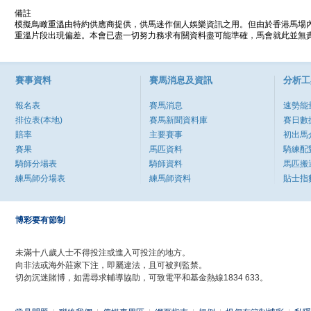
備註
模擬鳥瞰重溫由特約供應商提供，供馬迷作個人娛樂資訊之用。但由於香港馬場
重溫片段出現偏差。本會已盡一切努力務求有關資料盡可能準確，馬會就此並無責
賽事資料
賽馬消息及資訊
分析工
報名表
賽馬消息
速勢能
排位表(本地)
賽馬新聞資料庫
賽日數
賠率
主要賽事
初出馬
賽果
馬匹資料
騎練配
騎師分場表
騎師資料
馬匹搬
練馬師分場表
練馬師資料
貼士指
博彩要有節制
未滿十八歲人士不得投注或進入可投注的地方。
向非法或海外莊家下注，即屬違法，且可被判監禁。
切勿沉迷賭博，如需尋求輔導協助，可致電平和基金熱線1834 633。