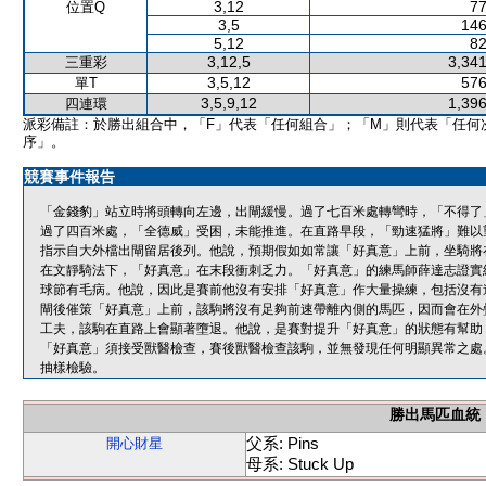
3,12
77
位置Q
3,5
146
5,12
82
3,12,5
3,341
三重彩
3,5,12
576
單T
3,5,9,12
1,396
四連環
派彩備註：於勝出組合中，「F」代表「任何組合」；「M」則代表「任何
序」。
競賽事件報告
「金錢豹」站立時將頭轉向左邊，出閘緩慢。過了七百米處轉彎時，「不得了
過了四百米處，「全德威」受困，未能推進。在直路早段，「勁速猛將」難以
指示自大外檔出閘留居後列。他說，預期假如如常讓「好真意」上前，坐騎將
在文靜騎法下，「好真意」在末段衝刺乏力。「好真意」的練馬師薛達志證實
球節有毛病。他說，因此是賽前他沒有安排「好真意」作大量操練，包括沒有
閘後催策「好真意」上前，該駒將沒有足夠前速帶離內側的馬匹，因而會在外
工夫，該駒在直路上會顯著墮退。他說，是賽對提升「好真意」的狀態有幫助
「好真意」須接受獸醫檢查，賽後獸醫檢查該駒，並無發現任何明顯異常之處
抽樣檢驗。
勝出馬匹血統
父系: Pins
開心財星
母系: Stuck Up