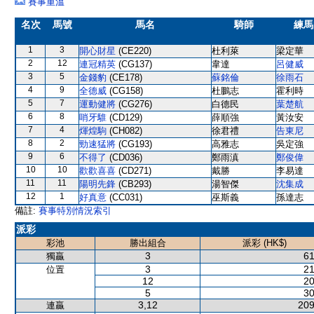
賽事重溫
名次
馬號
馬名
騎師
練馬
1
3
開心財星
(CE220)
杜利萊
梁定華
2
12
連冠精英
(CG137)
韋達
呂健威
3
5
金錢豹
(CE178)
蘇銘倫
徐雨石
4
9
全德威
(CG158)
杜鵬志
霍利時
5
7
運動健將
(CG276)
白德民
葉楚航
6
8
哨牙騅
(CD129)
薛順強
黃汝安
7
4
煇煌駒
(CH082)
徐君禮
告東尼
8
2
勁速猛將
(CG193)
高雅志
吳定強
9
6
不得了
(CD036)
鄭雨滇
鄭俊偉
10
10
歡歡喜喜
(CD271)
戴勝
李易達
11
11
陽明先鋒
(CB293)
湯智傑
沈集成
12
1
好真意
(CC031)
巫斯義
孫達志
備註:
賽事特別情況索引
派彩
彩池
勝出組合
派彩 (HK$)
3
61
獨贏
3
21
位置
12
20
5
30
3,12
209
連贏