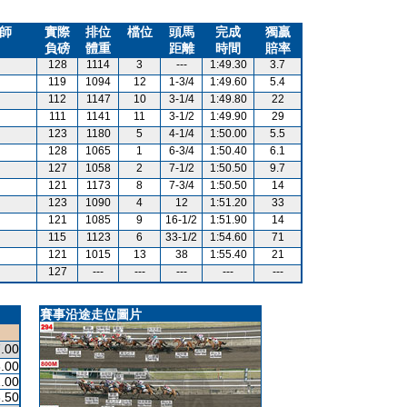
師
實際
排位
檔位
頭馬
完成
獨贏
負磅
體重
距離
時間
賠率
128
1114
3
---
1:49.30
3.7
119
1094
12
1-3/4
1:49.60
5.4
112
1147
10
3-1/4
1:49.80
22
111
1141
11
3-1/2
1:49.90
29
123
1180
5
4-1/4
1:50.00
5.5
128
1065
1
6-3/4
1:50.40
6.1
127
1058
2
7-1/2
1:50.50
9.7
121
1173
8
7-3/4
1:50.50
14
123
1090
4
12
1:51.20
33
121
1085
9
16-1/2
1:51.90
14
115
1123
6
33-1/2
1:54.60
71
121
1015
13
38
1:55.40
21
127
---
---
---
---
---
賽事沿途走位圖片
.00
.00
.00
.50