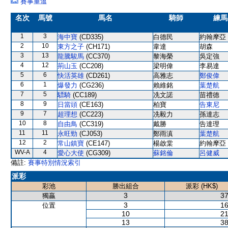
賽事重溫
名次
馬號
馬名
騎師
練馬
1
3
海中寶
(CD335)
白德民
約翰摩亞
2
10
東方之子
(CH171)
韋達
胡森
3
13
龍騰駿馬
(CC370)
黎海榮
吳定強
4
12
荊山玉
(CC208)
梁明偉
李易達
5
6
快活英雄
(CD261)
高雅志
鄭俊偉
6
1
爆發力
(CG236)
賴維銘
葉楚航
7
5
驃騎
(CC189)
冼文諾
苗禮德
8
9
日當頭
(CE163)
柏寶
告東尼
9
7
超理想
(CC223)
冼毅力
孫達志
10
8
自由鳥
(CC319)
戴勝
告達理
11
11
永旺勁
(CJ053)
鄭雨滇
葉楚航
12
2
常山鎮寶
(CE147)
楊啟棠
約翰摩亞
WV-A
4
愛心大使
(CG309)
蘇銘倫
呂健威
備註:
賽事特別情況索引
派彩
彩池
勝出組合
派彩 (HK$)
3
37
獨贏
3
16
位置
10
21
13
38