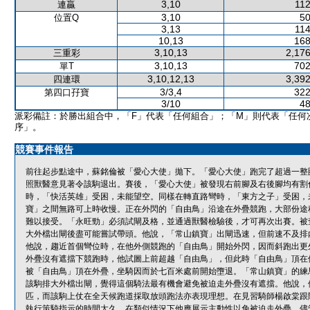
3,10
112
連贏
3,10
50
位置Q
3,13
114
10,13
168
3,10,13
2,176
三重彩
3,10,13
702
單T
3,10,12,13
3,392
四連環
3/3,4
322
第四口孖寶
3/10
48
派彩備註：於勝出組合中，「F」代表「任何組合」；「M」則代表「任何
序」。
競賽事件報告
前往起步點途中，蘇銘倫被「愛心大使」拋下。「愛心大使」跑完了超過一整
照獸醫意見著令該駒退出。賽後，「愛心大使」被發現右前腳及右後腳均有割
時，「快活英雄」受困，未能望空。同樣在轉直路彎時，「東方之子」受困，
寶」之間無路可上時收慢。正在外閃的「自由鳥」沿途在外疊競跑，大部份途
難以接受。「永旺勁」必須試閘及格，並通過獸醫檢驗後，才可再次出賽。被
大外檔出閘後盡可能嘗試帶頭。他說，「常山鎮寶」出閘迅速，但前速不及排
他說，趨近首個彎位時，在他外側競跑的「自由鳥」開始外閃，因而斜跑出更
外疊沒有遮擋下競跑時，他試圖上前超越「自由鳥」，但此時「自由鳥」頂在
被「自由鳥」頂在外疊，坐騎因而於七百米處前開始墮退。「常山鎮寶」的練
該駒排大外檔出閘，覺得這個騎法最有機會避免被迫走外疊沒有遮擋。他說，
匹，而該駒上仗在全天候跑道採取放頭跑法亦表現理想。在見習騎師楊啟棠跟
執行策騎指示的時間太久，在類似情況下他應展示主動性以免被迫走外疊。儘