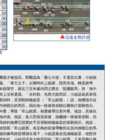
.00
.50
.50
.00
.00
.00
.00
沿途走勢評述
.50
.00
次
圈後才被捉回。獸醫認為「愛心大使」不適宜出賽，小組按
傷。「東方之子」出閘時向上跳躍，因而失地。轉直路彎
未能望空，接近三百米處內閃之際在「龍騰駿馬」與「海中
程上沒有遮擋。「永旺勁」包尾大敗而回，小組認為其表現
查詢時，見習騎師楊啟棠（「常山鎮寶」）說，他獲指示自
內側檔位的馬匹，因此他一路催策坐騎以圖執行策騎指示。
外疊，導致「常山鎮寶」相應被帶出更外疊。他說，其後在
他內側。他說，進入對面直路後，他繼續一路催策坐騎，但
馬師約翰摩亞證實給予見習騎師楊啟棠的策騎指示。他說，
他預期「常山鎮寶」有足夠的前速帶離排在其內側檔位的馬
隨的練馬師苗禮德在場下，小組譴責並告誡楊啟棠，他堅持
管如此，小組仍認為大敗而回的「常山鎮寶」之表現難以接