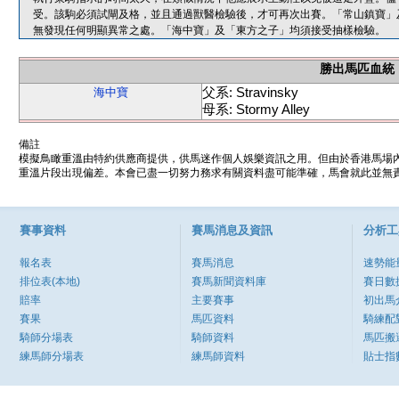
受。該駒必須試閘及格，並且通過獸醫檢驗後，才可再次出賽。「常山鎮寶」
無發現任何明顯異常之處。「海中寶」及「東方之子」均須接受抽樣檢驗。
勝出馬匹血統
父系: Stravinsky
海中寶
母系: Stormy Alley
備註
模擬鳥瞰重溫由特約供應商提供，供馬迷作個人娛樂資訊之用。但由於香港馬場
重溫片段出現偏差。本會已盡一切努力務求有關資料盡可能準確，馬會就此並無責
賽事資料
賽馬消息及資訊
分析工
報名表
賽馬消息
速勢能
排位表(本地)
賽馬新聞資料庫
賽日數
賠率
主要賽事
初出馬
賽果
馬匹資料
騎練配
騎師分場表
騎師資料
馬匹搬
練馬師分場表
練馬師資料
貼士指