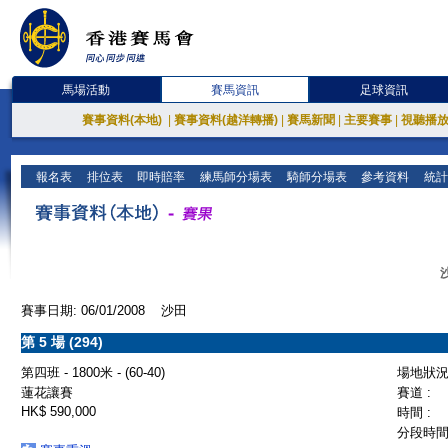
馬場活動
賽馬資訊
足球資訊
賽事資料(本地)
|
賽事資料(越洋轉播)
|
賽馬新聞
|
主要賽事
|
視聽播
報名表
排位表
即時賠率
練馬師分場表
騎師分場表
參考資料
統計
賽事日期: 06/01/2008 沙田
第 5 場 (294)
第四班 - 1800米 - (60-40)
場地狀況 
蓮花讓賽
賽道 :
HK$ 590,000
時間 :
分段時間 