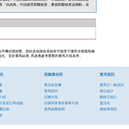
及「自由鳥」均須接受獸醫檢查，賽後獸醫檢查這兩駒，並
內手機信號頻繁，因此其他接收系統有可能受干擾而令模擬鳥瞰
任。至於賽馬結果, 馬迷應參考實際的賽馬片段為準。
具
視聽播放區
實用資訊
量
賽日收音機
賽馬日一般資訊
據
賽馬節目
檔位統計
介紹
試閘片段
騎師王統計
對及初岀馬成績
自購馬來港前賽事片段
靈活玩
遷紀錄
賽馬娛樂新聞
傳媒專用區
數