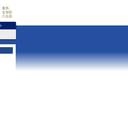
賽馬
足智彩
六合彩
少