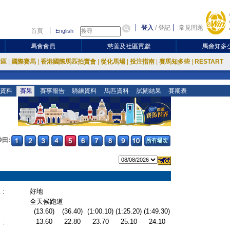
登入
/
登記
常見問題
首頁
English
馬會會員
慈善及社區貢獻
馬會知多
放區
|
國際賽馬
|
香港國際馬匹拍賣會
|
從化馬場
|
投注指南
|
賽馬知多些
|
RESTART
資料
賽果
賽事報告
騎練資料
馬匹資料
試閘結果
賽期表
沙田:
:
好地
全天候跑道
(13.60)
(36.40)
(1:00.10)
(1:25.20)
(1:49.30)
13.60
22.80
23.70
25.10
24.10
: