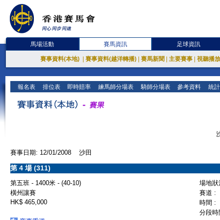
馬場活動
賽馬資訊
足球資訊
賽事資料(本地)
|
賽事資料(越洋轉播)
|
賽馬新聞
|
主要賽事
|
視聽播
報名表
排位表
即時賠率
練馬師分場表
騎師分場表
參考資料
統計
賽事日期: 12/01/2008 沙田
第 4 場 (311)
第五班 - 1400米 - (40-10)
場地狀況
橫州讓賽
賽道 :
HK$ 465,000
時間 :
分段時間