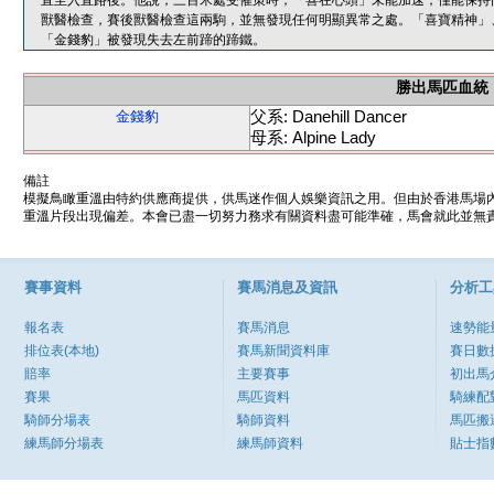
直至入直路後。他說，三百米處受催策時，「喜在心頭」未能加速，僅能保持
獸醫檢查，賽後獸醫檢查這兩駒，並無發現任何明顯異常之處。「喜寶精神」
「金錢豹」被發現失去左前蹄的蹄鐵。
勝出馬匹血統
父系: Danehill Dancer
金錢豹
母系: Alpine Lady
備註
模擬鳥瞰重溫由特約供應商提供，供馬迷作個人娛樂資訊之用。但由於香港馬場
重溫片段出現偏差。本會已盡一切努力務求有關資料盡可能準確，馬會就此並無責
賽事資料
賽馬消息及資訊
分析工
報名表
賽馬消息
速勢能
排位表(本地)
賽馬新聞資料庫
賽日數
賠率
主要賽事
初出馬
賽果
馬匹資料
騎練配
騎師分場表
騎師資料
馬匹搬
練馬師分場表
練馬師資料
貼士指