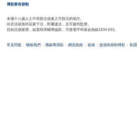
博彩要有節制
未滿十八歲人士不得投注或進入可投注的地方。
向非法或海外莊家下注，即屬違法，且可被判監禁。
切勿沉迷賭博，如需尋求輔導協助，可致電平和基金熱線1834 633。
常見問題
|
聯絡我們
|
傳媒專用區
|
網頁指南
|
規例
|
提倡有節制博彩
|
私隱