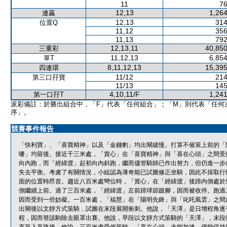
11
76
12,13
1,264
連贏
12,13
314
位置Q
11,12
356
11,13
792
12,13,11
40,850
三重彩
11,12,13
6,854
單T
8,11,12,13
15,395
四連環
11/12
214
第三口孖寶
11/13
145
4,10,11/F
1,241
第一口孖T
派彩備註：於勝出組合中，「F」代表「任何組合」；「M」則代表「任何
序」。
競賽事件報告
「快利寶」、「喜寶精神」以及「金錢豹」均出閘緩慢。打算不催策上前的「
嘜」均留後。接近千三米處，「賞心」在「喜寶精神」與「喜在心頭」之間受
向內跑，而「經緯渡」起初向內斜跑，繼而儘管騎師已作出努力，但仍進一步
失去平衡。考慮了有關情況，小組認為薄奇能已試圖修正坐騎，因此不採取行
面的位置時昂首。趨近八百米處彎位時，「賞心」在「經緯渡」後蹄內側處於
側繼續上前。過了三百米處，「經緯渡」左前蹄球節跛腳，因而被收停。跑過
因而受到一些妨礙。一百米處，「福慧」在「陽明先鋒」與「叱吒風雲」之間
出閘後以文靜方式策騎，試圖在末段展開衝刺。他說，「天澤」是日增程角逐
程，因而替該駒除去眼罩出賽。他說，早段以文靜方式策騎的「天澤」，末段