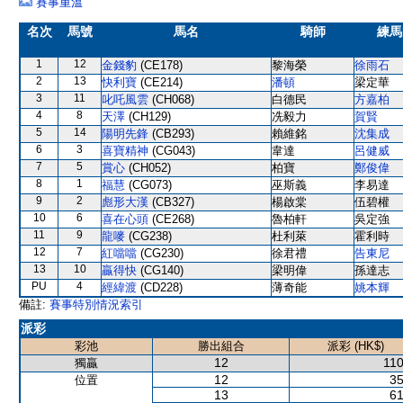
賽事重溫
名次
馬號
馬名
騎師
練馬
1
12
金錢豹
(CE178)
黎海榮
徐雨石
2
13
快利寶
(CE214)
潘頓
梁定華
3
11
叱吒風雲
(CH068)
白德民
方嘉柏
4
8
天澤
(CH129)
冼毅力
賀賢
5
14
陽明先鋒
(CB293)
賴維銘
沈集成
6
3
喜寶精神
(CG043)
韋達
呂健威
7
5
賞心
(CH052)
柏寶
鄭俊偉
8
1
福慧
(CG073)
巫斯義
李易達
9
2
彪形大漢
(CB327)
楊啟棠
伍碧權
10
6
喜在心頭
(CE268)
魯柏軒
吳定強
11
9
龍嘜
(CG238)
杜利萊
霍利時
12
7
紅噹噹
(CG230)
徐君禮
告東尼
13
10
贏得快
(CG140)
梁明偉
孫達志
PU
4
經緯渡
(CD228)
薄奇能
姚本輝
備註:
賽事特別情況索引
派彩
彩池
勝出組合
派彩 (HK$)
12
110
獨贏
12
35
位置
13
61