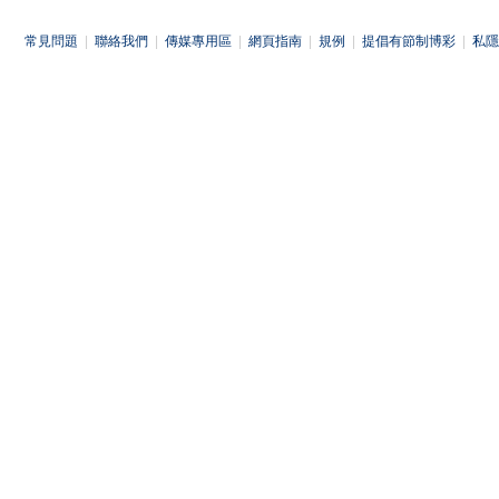
常見問題
|
聯絡我們
|
傳媒專用區
|
網頁指南
|
規例
|
提倡有節制博彩
|
私隱