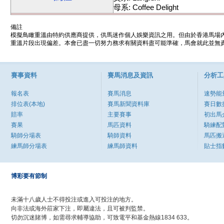
母系: Coffee Delight
備註
模擬鳥瞰重溫由特約供應商提供，供馬迷作個人娛樂資訊之用。但由於香港馬場
重溫片段出現偏差。本會已盡一切努力務求有關資料盡可能準確，馬會就此並無責
賽事資料
賽馬消息及資訊
分析工
報名表
賽馬消息
速勢能
排位表(本地)
賽馬新聞資料庫
賽日數
賠率
主要賽事
初出馬
賽果
馬匹資料
騎練配
騎師分場表
騎師資料
馬匹搬
練馬師分場表
練馬師資料
貼士指
博彩要有節制
未滿十八歲人士不得投注或進入可投注的地方。
向非法或海外莊家下注，即屬違法，且可被判監禁。
切勿沉迷賭博，如需尋求輔導協助，可致電平和基金熱線1834 633。