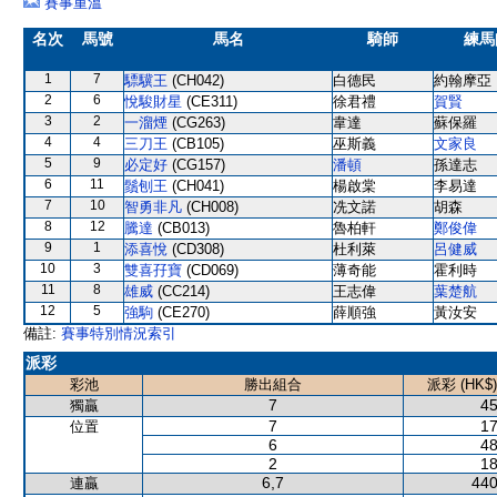
賽事重溫
名次
馬號
馬名
騎師
練馬
1
7
驃驥王
(CH042)
白德民
約翰摩亞
2
6
悅駿財星
(CE311)
徐君禮
賀賢
3
2
一溜煙
(CG263)
韋達
蘇保羅
4
4
三刀王
(CB105)
巫斯義
文家良
5
9
必定好
(CG157)
潘頓
孫達志
6
11
鬚刨王
(CH041)
楊啟棠
李易達
7
10
智勇非凡
(CH008)
冼文諾
胡森
8
12
騰達
(CB013)
魯柏軒
鄭俊偉
9
1
添喜悅
(CD308)
杜利萊
呂健威
10
3
雙喜孖寶
(CD069)
薄奇能
霍利時
11
8
雄威
(CC214)
王志偉
葉楚航
12
5
強駒
(CE270)
薛順強
黃汝安
備註:
賽事特別情況索引
派彩
彩池
勝出組合
派彩 (HK$)
7
45
獨贏
7
17
位置
6
48
2
18
6,7
440
連贏