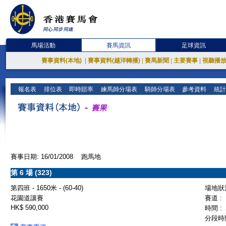
馬場活動
賽馬資訊
足球資訊
賽事資料(本地)
|
賽事資料(越洋轉播)
|
賽馬新聞
|
主要賽事
|
視聽播
報名表
排位表
即時賠率
練馬師分場表
騎師分場表
參考資料
統計
賽事日期: 16/01/2008 跑馬地
第 6 場 (323)
第四班 - 1650米 - (60-40)
場地狀況
花園道讓賽
賽道 :
HK$ 590,000
時間 :
分段時間