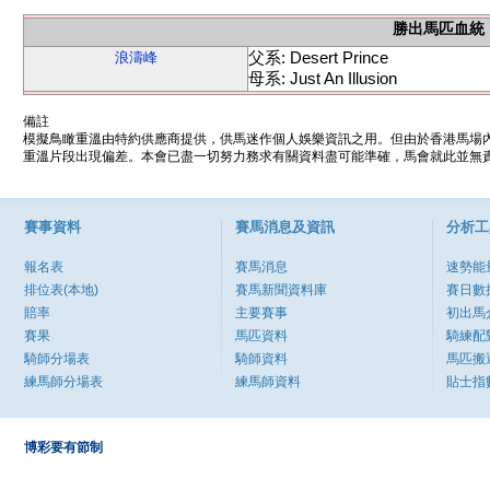
勝出馬匹血統
父系: Desert Prince
浪濤峰
母系: Just An Illusion
備註
模擬鳥瞰重溫由特約供應商提供，供馬迷作個人娛樂資訊之用。但由於香港馬場
重溫片段出現偏差。本會已盡一切努力務求有關資料盡可能準確，馬會就此並無責
賽事資料
賽馬消息及資訊
分析工
報名表
賽馬消息
速勢能
排位表(本地)
賽馬新聞資料庫
賽日數
賠率
主要賽事
初出馬
賽果
馬匹資料
騎練配
騎師分場表
騎師資料
馬匹搬
練馬師分場表
練馬師資料
貼士指
博彩要有節制