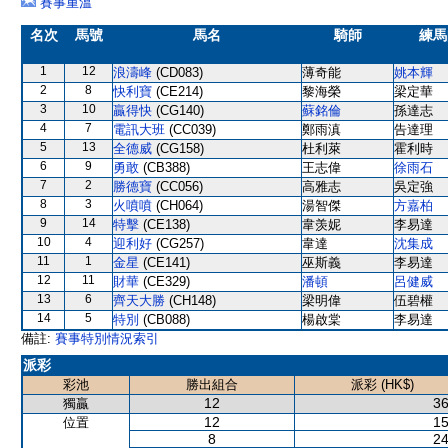
賽事重溫
名次
馬號
馬名
騎師
練馬
1
12
浪濤峰
(CD083)
薄奇能
姚本輝
2
8
快利寶
(CE214)
黎海榮
梁定華
3
10
贏得快
(CG140)
蘇銘倫
孫達志
4
7
電訊大班
(CC039)
鄭雨滇
告達理
5
13
全德威
(CG158)
杜利萊
霍利時
6
9
勇敢
(CB388)
王志偉
徐雨石
7
2
勝德寶
(CC056)
高雅志
吳定強
8
3
火噴噴
(CH064)
湯智傑
方嘉柏
9
14
特擊
(CE138)
韋羡妮
李易達
10
4
迎利好
(CG257)
韋達
沈集成
11
1
金星
(CE141)
巫斯義
李易達
12
11
財華
(CE329)
潘頓
呂健威
13
6
齊天大勝
(CH148)
梁明偉
伍碧權
14
5
特別
(CB088)
楊啟棠
李易達
備註:
賽事特別情況索引
派彩
彩池
勝出組合
派彩 (HK$)
12
36
獨贏
12
15
位置
8
24