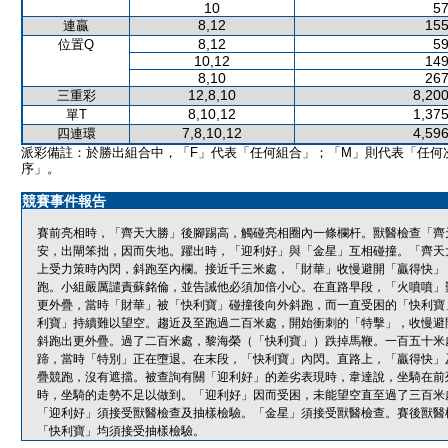
10
57
8,12
155
連贏
8,12
59
位置Q
10,12
149
8,10
267
12,8,10
8,200
三重彩
8,10,12
1,375
單T
7,8,10,12
4,596
四連環
派彩備註：於勝出組合中，「F」代表「任何組合」；「M」則代表「任何
序」。
競賽事件報告
賽前亮相時，「齊天大勝」後腳踢高，觸碰亮相圈內一條欄杆。獸醫檢查「齊
安，出閘笨拙，因而失地。躍出時，「迎利好」與「金星」互相碰撞。「齊天
上受力策時內閃，斜跑至內欄。接近千三米處，「財華」收慢避開「贏得快」
跑。小組嚴厲譴責蘇銘倫，並告誡他必須加倍小心。在直路早段，「火噴噴」
更外疊，當時「財華」被「快利寶」碰撞後向外斜跑，而一直受困的「快利寶
利寶」持續難以望空。趨近及至跑過二百米處，開始衝刺的「特擊」，收慢避
斜跑出更外疊。過了二百米處，黎海榮（「快利寶」）跌掉馬鞭。一百五十米
蹄，當時「特別」正在墮退。在末段，「快利寶」內閃。直路上，「贏得快」
疊競跑，沒有遮擋。被查詢有關「迎利好」的差劣表現時，韋達說，坐騎在前
時，坐騎的走勢不足以做到。「迎利好」因而受困，未能望空直至過了三百米
「迎利好」須接受獸醫檢查及抽樣檢驗。「金星」須接受獸醫檢查。賽後獸醫
「快利寶」均須接受抽樣檢驗。