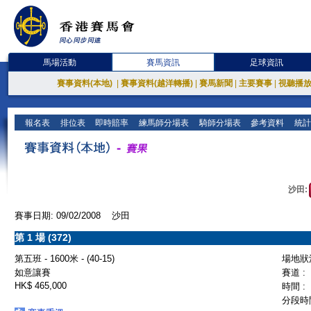
馬場活動
賽馬資訊
足球資訊
賽事資料(本地)
|
賽事資料(越洋轉播)
|
賽馬新聞
|
主要賽事
|
視聽播
報名表
排位表
即時賠率
練馬師分場表
騎師分場表
參考資料
統計
沙田:
賽事日期: 09/02/2008 沙田
第 1 場 (372)
第五班 - 1600米 - (40-15)
場地狀況
如意讓賽
賽道 :
HK$ 465,000
時間 :
分段時間