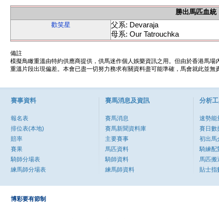
勝出馬匹血統
父系: Devaraja
歡笑星
母系: Our Tatrouchka
備註
模擬鳥瞰重溫由特約供應商提供，供馬迷作個人娛樂資訊之用。但由於香港馬場
重溫片段出現偏差。本會已盡一切努力務求有關資料盡可能準確，馬會就此並無責
賽事資料
賽馬消息及資訊
分析工
報名表
賽馬消息
速勢能
排位表(本地)
賽馬新聞資料庫
賽日數
賠率
主要賽事
初出馬
賽果
馬匹資料
騎練配
騎師分場表
騎師資料
馬匹搬
練馬師分場表
練馬師資料
貼士指
博彩要有節制