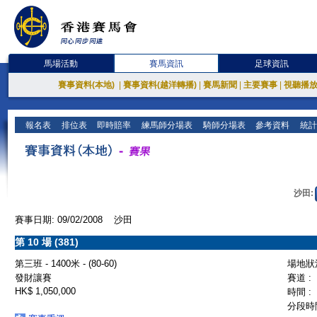
馬場活動
賽馬資訊
足球資訊
賽事資料(本地)
|
賽事資料(越洋轉播)
|
賽馬新聞
|
主要賽事
|
視聽播
報名表
排位表
即時賠率
練馬師分場表
騎師分場表
參考資料
統計
沙田:
賽事日期: 09/02/2008 沙田
第 10 場 (381)
第三班 - 1400米 - (80-60)
場地狀況
發財讓賽
賽道 :
HK$ 1,050,000
時間 :
分段時間