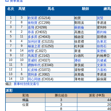
賽事重溫
名次
馬號
馬名
騎師
練馬
1
3
歡笑星
(CG214)
柏寶
賀賢
2
8
衝勁寶
(CC299)
鄭雨滇
李易達
3
7
嘉飛
(CH299)
蘇銘倫
霍利時
4
2
恭喜
(CH032)
高雅志
蔡約翰
5
11
多多昇
(CH043)
楊啟棠
苗禮德
6
4
加州好運
(CG215)
徐君禮
告東尼
7
9
極速之星
(CG250)
杜利萊
徐雨石
8
14
雄聖
(CJ027)
韋達
葉楚航
9
12
馬風雲
(CJ142)
白德民
約翰摩亞
10
10
眾威旺
(CH327)
潘頓
呂健威
11
5
鑽飾年代
(CE040)
韋羡妮
文家良
12
1
紅皮柚
(CG072)
湯智傑
方嘉柏
13
6
寶利多
(CJ082)
巫斯義
李易達
14
13
同心同德
(CH314)
薄奇能
蘇保羅
備註:
賽事特別情況索引
派彩
彩池
勝出組合
派彩 (HK$)
3
44
獨贏
3
20
位置
8
46