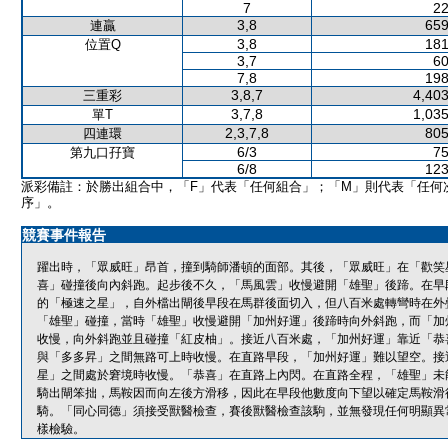
7
22
3,8
659
連贏
3,8
181
位置Q
3,7
60
7,8
198
3,8,7
4,403
三重彩
3,7,8
1,035
單T
2,3,7,8
805
四連環
6/3
75
第九口孖寶
6/8
123
派彩備註：於勝出組合中，「F」代表「任何組合」；「M」則代表「任何
序」。
競賽事件報告
躍出時，「眾威旺」昂首，撞到騎師潘頓的面部。其後，「眾威旺」在「歡笑
喜」碰撞後向內斜跑。起步後不久，「馬風雲」收慢避開「雄聖」後蹄。在早
的「極速之星」，自外檔出閘後早段在馬群後面切入，但八百米處轉彎時在外
「雄聖」碰撞，當時「雄聖」收慢避開「加州好運」後蹄時向外斜跑，而「加
收慢，向外斜跑並且碰撞「紅皮柚」。接近八百米處，「加州好運」靠近「恭
與「多多昇」之間無路可上時收慢。在直路早段，「加州好運」難以望空。接
星」之間處於窘境時收慢。「恭喜」在直路上內閃。在直路全程，「雄聖」未
騎出閘笨拙，馬鞍因而向左後方滑移，因此在早段他數度向下望以確定馬鞍滑
騎。「同心同德」須接受獸醫檢查，賽後獸醫檢查該駒，並無發現任何明顯異
樣檢驗。