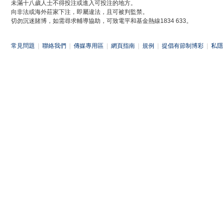
未滿十八歲人士不得投注或進入可投注的地方。
向非法或海外莊家下注，即屬違法，且可被判監禁。
切勿沉迷賭博，如需尋求輔導協助，可致電平和基金熱線1834 633。
常見問題
|
聯絡我們
|
傳媒專用區
|
網頁指南
|
規例
|
提倡有節制博彩
|
私隱