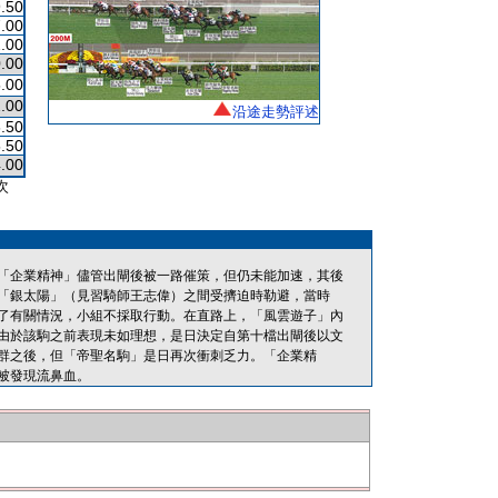
.50
.00
.00
.00
.00
.00
沿途走勢評述
.50
.50
.00
次
「企業精神」儘管出閘後被一路催策，但仍未能加速，其後
「銀太陽」（見習騎師王志偉）之間受擠迫時勒避，當時
了有關情況，小組不採取行動。在直路上，「風雲遊子」內
由於該駒之前表現未如理想，是日決定自第十檔出閘後以文
群之後，但「帝聖名駒」是日再次衝刺乏力。「企業精
被發現流鼻血。