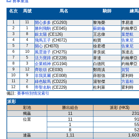
賽事重溫
名次
馬號
馬名
騎師
練馬
1
11
開心多多
(CG293)
黎海榮
李易達
2
1
勝利飛駒
(CE045)
蘇銘倫
約翰摩亞
3
8
銀太陽
(CE126)
王志偉
葉楚航
4
4
飛馬王子
(CH072)
柏寶
告東尼
5
7
開心
(CH070)
徐君禮
告東尼
6
10
風雲遊子
(CH275)
韋羡妮
孫達志
7
5
活力寶蹄
(CE228)
韋達
約翰摩亞
8
3
企業精神
(CG194)
白德民
約翰摩亞
9
12
齊歌頌
(CE030)
鄭雨滇
賀賢
10
9
非我莫屬
(CE008)
薛順強
霍利時
11
2
綠色駿馬
(CD225)
湯智傑
方嘉柏
12
6
帝聖名駒
(CE229)
杜利萊
霍利時
備註:
賽事特別情況索引
派彩
彩池
勝出組合
派彩 (HK$)
11
231
獨贏
11
91
位置
1
55
8
52
1,11
1,603
連贏