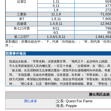
1,11
569
位置Q
8,11
477
1,8
272
11,1,8
71,020
三重彩
1,8,11
7,905
單T
1,4,8,11
12,942
四連環
6/11
796
第七口孖寶
6/1
95
1,3,6/1,8,11
1,841,454
第二口孖T
派彩備註：於勝出組合中，「F」代表「任何組合」；「M」則代表「任何
序」。
競賽事件報告
抵達起步點後，「帝聖名駒」須更換繫舌帶。「飛馬王子」起步時向上跳躍。
不久在馬群後面切入至內欄位置。一百五十米處，「企業精神」在「開心」與
「銀太陽」在見習騎師王志偉嘗試重拾一度脫手的右邊韁繩時向外斜跑。考慮
閃。「非我莫屬」沿途在外疊競跑，沒有遮擋。杜利萊（「帝聖名駒」）說，
靜方式策騎，希望能以勁勢衝刺。他說，因此在早段他將「帝聖名駒」留居馬
神」、「開心多多」以及「勝利飛駒」均須接受抽樣檢驗。賽後，「齊歌頌」
勝出馬匹血統
父系: Quest For Fame
開心多多
母系: Peppie