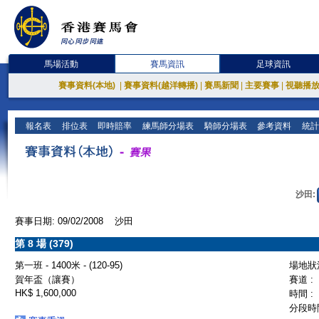
馬場活動
賽馬資訊
足球資訊
賽事資料(本地)
|
賽事資料(越洋轉播)
|
賽馬新聞
|
主要賽事
|
視聽播
報名表
排位表
即時賠率
練馬師分場表
騎師分場表
參考資料
統計
沙田:
賽事日期: 09/02/2008 沙田
第 8 場 (379)
第一班 - 1400米 - (120-95)
場地狀況
賀年盃（讓賽）
賽道 :
HK$ 1,600,000
時間 :
分段時間