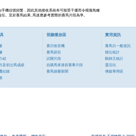
內手機信號頻繁，因此其他接收系統有可能受干擾而令模擬鳥瞰
任。至於賽馬結果, 馬迷應參考實際的賽馬片段為準。
具
視聽播放區
實用資訊
量
賽日收音機
賽馬日一般資訊
據
賽馬節目
檔位統計
介紹
試閘片段
騎師王統計
對及初岀馬成績
自購馬來港前賽事片段
靈活玩
遷紀錄
賽馬娛樂新聞
傳媒專用區
數