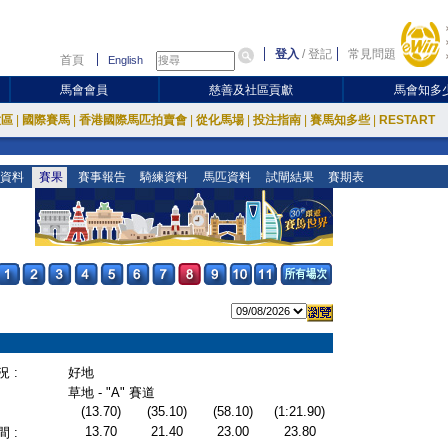
登入
/
登記
常見問題
首頁
English
馬會會員
慈善及社區貢獻
馬會知多
放區
|
國際賽馬
|
香港國際馬匹拍賣會
|
從化馬場
|
投注指南
|
賽馬知多些
|
RESTART
資料
賽果
賽事報告
騎練資料
馬匹資料
試閘結果
賽期表
 :
好地
草地 - "A" 賽道
(13.70)
(35.10)
(58.10)
(1:21.90)
13.70
21.40
23.00
23.80
 :