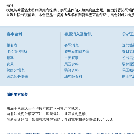
備註
模擬鳥瞰重溫由特約供應商提供，供馬迷作個人娛樂資訊之用。但由於香港馬場
重溫片段出現偏差。本會已盡一切努力務求有關資料盡可能準確，馬會就此並無責
賽事資料
賽馬消息及資訊
分析工
報名表
賽馬消息
速勢能
排位表(本地)
賽馬新聞資料庫
賽日數
賠率
主要賽事
初出馬
賽果
馬匹資料
騎練配
騎師分場表
騎師資料
馬匹搬
練馬師分場表
練馬師資料
貼士指
博彩要有節制
未滿十八歲人士不得投注或進入可投注的地方。
向非法或海外莊家下注，即屬違法，且可被判監禁。
切勿沉迷賭博，如需尋求輔導協助，可致電平和基金熱線1834 633。