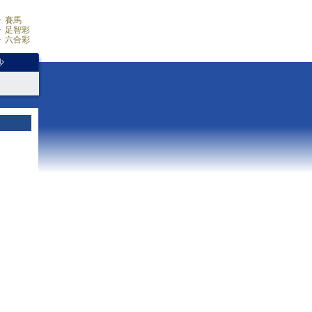
賽馬
足智彩
六合彩
少