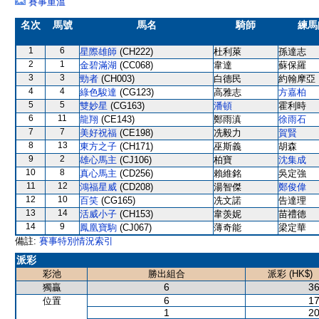
賽事重溫
名次
馬號
馬名
騎師
練馬
1
6
星際雄師
(CH222)
杜利萊
孫達志
2
1
金碧滿湖
(CC068)
韋達
蘇保羅
3
3
勁者
(CH003)
白德民
約翰摩亞
4
4
綠色駿達
(CG123)
高雅志
方嘉柏
5
5
雙妙星
(CG163)
潘頓
霍利時
6
11
龍翔
(CE143)
鄭雨滇
徐雨石
7
7
美好祝福
(CE198)
冼毅力
賀賢
8
13
東方之子
(CH171)
巫斯義
胡森
9
2
雄心馬主
(CJ106)
柏寶
沈集成
10
8
真心馬主
(CD256)
賴維銘
吳定強
11
12
鴻福星威
(CD208)
湯智傑
鄭俊偉
12
10
百笑
(CG165)
冼文諾
告達理
13
14
活威小子
(CH153)
韋羡妮
苗禮德
14
9
鳳凰寶駒
(CJ067)
薄奇能
梁定華
備註:
賽事特別情況索引
派彩
彩池
勝出組合
派彩 (HK$)
6
36
獨贏
6
17
位置
1
20