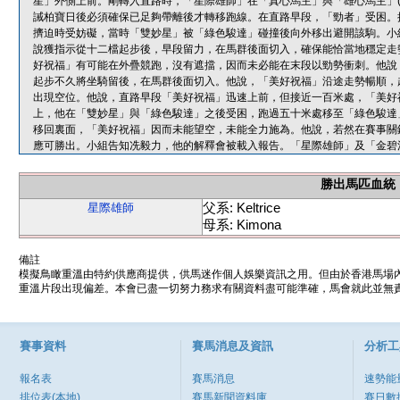
星」外側上前。剛轉入直路時，「星際雄師」在「真心馬主」與「雄心馬主」(
誡柏寶日後必須確保已足夠帶離後才轉移跑線。在直路早段，「勁者」受困。
擠迫時受妨礙，當時「雙妙星」被「綠色駿達」碰撞後向外移出避開該駒。小
說獲指示從十二檔起步後，早段留力，在馬群後面切入，確保能恰當地穩定走
好祝福」有可能在外疊競跑，沒有遮擋，因而未必能在末段以勁勢衝刺。他說
起步不久將坐騎留後，在馬群後面切入。他說，「美好祝福」沿途走勢暢順，
出現空位。他說，直路早段「美好祝福」迅速上前，但接近一百米處，「美好
上，他在「雙妙星」與「綠色駿達」之後受困，跑過五十米處移至「綠色駿達
移回裏面，「美好祝福」因而未能望空，未能全力施為。他說，若然在賽事關
應可勝出。小組告知冼毅力，他的解釋會被載入報告。「星際雄師」及「金碧
勝出馬匹血統
父系: Keltrice
星際雄師
母系: Kimona
備註
模擬鳥瞰重溫由特約供應商提供，供馬迷作個人娛樂資訊之用。但由於香港馬場
重溫片段出現偏差。本會已盡一切努力務求有關資料盡可能準確，馬會就此並無責
賽事資料
賽馬消息及資訊
分析工
報名表
賽馬消息
速勢能
排位表(本地)
賽馬新聞資料庫
賽日數