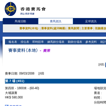
馬場活動
賽馬資訊
足球資訊
賽事資料(本地)
|
賽事資料(越洋轉播)
|
賽馬新聞
|
主要賽事
|
視聽播
報名表
排位表
即時賠率
練馬師分場表
騎師分場表
參考資料
統計
沙田:
賽事日期: 09/03/2008 沙田
第 7 場 (451)
第四班 - 1800米 - (60-40)
場地狀況 
大埔讓賽
賽道 :
HK$ 590,000
時間 :
分段時間 