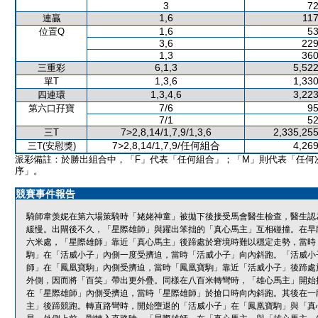
3
72
1,6
117
連贏
1,6
53
位置Q
3,6
229
1,3
360
6,1,3
5,522
三重彩
1,3,6
1,330
單T
1,3,4,6
3,223
四連環
7/6
95
第六口孖寶
7/1
52
7>2,8,14/1,7,9/1,3,6
2,335,255
三T
7>2,8,14/1,7,9/任何組合
4,269
三T(安慰獎)
派彩備註：於勝出組合中，「F」代表「任何組合」；「M」則代表「任何
序」。
競賽事件報告
騎師韋羡妮在第六場策騎時「姥姥神童」被拋下後接受馬會醫生檢查，醫生認
緩慢。出閘後不久，「星際雄師」與躍出笨拙的「真心馬主」互相碰撞。在早
六米處，「星際雄師」靠近「真心馬主」後蹄處於窘境時難以穩定走勢，當時
駒」在「活威小子」內側一度受擠迫，當時「活威小子」向內斜跑。「活威小
師」在「鳳凰寶駒」內側受擠迫，當時「鳳凰寶駒」靠近「活威小子」後蹄處
外側，因而將「百笑」帶出更外疊。同樣在八百米轉彎時，「雄心馬主」開始
在「星際雄師」內側受擠迫，當時「星際雄師」於搶口時向內斜跑。其後在一
主」後蹄競跑。轉直路彎時，開始墮退的「活威小子」在「鳳凰寶駒」與「真