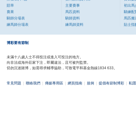
賠率
主要賽事
初出馬
賽果
馬匹資料
騎練配
騎師分場表
騎師資料
馬匹搬
練馬師分場表
練馬師資料
貼士指
博彩要有節制
未滿十八歲人士不得投注或進入可投注的地方。
向非法或海外莊家下注，即屬違法，且可被判監禁。
切勿沉迷賭博，如需尋求輔導協助，可致電平和基金熱線1834 633。
常見問題
|
聯絡我們
|
傳媒專用區
|
網頁指南
|
規例
|
提倡有節制博彩
|
私隱