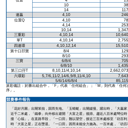
4
13
位置
10
38
14
117
4,10
246
連贏
4,10
78
位置Q
4,14
253
10,14
1,347
4,10,14
10,640
三重彩
4,10,14
2,755
單T
4,10,12,14
15,510
四連環
8/4
129
第十口孖寶
8/10
293
6/8/4
705
三寶
6/8/10
1,435
8,10,11/4,10,14
2,662,073
第三口孖T
5,7/6,11/2,14/6,9/8,11/4,10
7,643
六環彩
5/6/14/6/8/4
85,115
派彩備註：於勝出組合中，「F」代表「任何組合」；「M」則代表「任何
序」。
競賽事件報告
「花好月圓」出閘笨拙，因而失地。「玉蜻蜓」出閘緩慢。躍出時，「大贏家
近千二米處，「鐵拳」向外移出避開「大富之星」後蹄。趨近八百米處彎位時
撞「心福」。在直路早段，「一口田」難以望空，接近三百米處移至「叻百利
時「大富之星」正在墮退。「一口田」因而未能全力施為。一百米處，「叻百