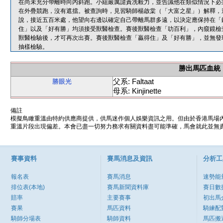
在尚未充分帶離時向內斜跑。小組嚴厲譴責冼毅力，並告誡他在類似情況下必
在外疊競跑，沒有遮擋。被查詢時，見習騎師楊啟棠（「大富之星」）解釋，
說，接近五百米處，他望向右邊以確定自己帶離馬群多遠，以決定應保持在「
住」以及「好有勝」均須接受獸醫檢查。賽後獸醫檢查「叻百利」，內窺鏡檢
獸醫檢驗後，才可再次出賽。賽後獸醫檢查「贏得住」及「好有勝」，並無發
抽樣檢驗。
勝出馬匹血統
父系: Faltaat
勝眼光
母系: Kinjinette
備註
模擬鳥瞰重溫由特約供應商提供，供馬迷作個人娛樂資訊之用。但由於香港馬場
重溫片段出現偏差。本會已盡一切努力務求有關資料盡可能準確，馬會就此並無責
賽事資料
賽馬消息及資訊
分析工
報名表
賽馬消息
速勢能
排位表(本地)
賽馬新聞資料庫
賽日數
賠率
主要賽事
初出馬
賽果
馬匹資料
騎練配
騎師分場表
騎師資料
馬匹搬