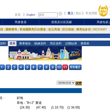
登入
/
登記
常見問題
首頁
English
馬會會員
慈善及社區貢獻
馬會知多
放區
|
國際賽馬
|
香港國際馬匹拍賣會
|
從化馬場
|
投注指南
|
賽馬知多些
|
RESTART
資料
賽果
賽事報告
騎練資料
馬匹資料
試閘結果
賽期表
 :
好地
草地 - "B+2" 賽道
(24.30)
(47.40)
(1:10.70)
(1:34.00)