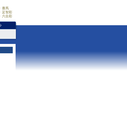
賽馬
足智彩
六合彩
少