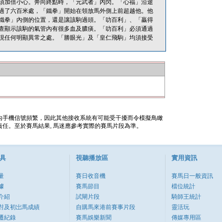
須加倍小心。奔向終點時，「元武者」內閃。「心福」沿途
過了六百米處，「鐵拳」開始在領放馬外側上前超越他。他
鐵拳」內側的位置，還是讓該駒過頭。「叻百利」、「贏得
查顯示該駒的氣管內有很多血及膿痰。「叻百利」必須通過
現任何明顯異常之處。「勝眼光」及「皇仁飛駒」均須接受
內手機信號頻繁，因此其他接收系統有可能受干擾而令模擬鳥瞰
任。至於賽馬結果, 馬迷應參考實際的賽馬片段為準。
具
視聽播放區
實用資訊
量
賽日收音機
賽馬日一般資訊
據
賽馬節目
檔位統計
介紹
試閘片段
騎師王統計
對及初岀馬成績
自購馬來港前賽事片段
靈活玩
遷紀錄
賽馬娛樂新聞
傳媒專用區