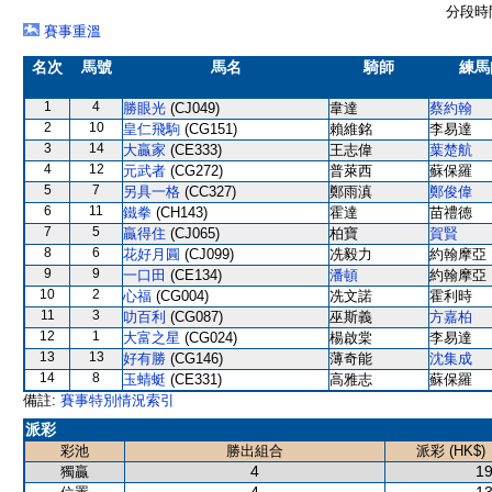
分段時間
賽事重溫
名次
馬號
馬名
騎師
練馬
1
4
勝眼光
(CJ049)
韋達
蔡約翰
2
10
皇仁飛駒
(CG151)
賴維銘
李易達
3
14
大贏家
(CE333)
王志偉
葉楚航
4
12
元武者
(CG272)
普萊西
蘇保羅
5
7
另具一格
(CC327)
鄭雨滇
鄭俊偉
6
11
鐵拳
(CH143)
霍達
苗禮德
7
5
贏得住
(CJ065)
柏寶
賀賢
8
6
花好月圓
(CJ099)
冼毅力
約翰摩亞
9
9
一口田
(CE134)
潘頓
約翰摩亞
10
2
心福
(CG004)
冼文諾
霍利時
11
3
叻百利
(CG087)
巫斯義
方嘉柏
12
1
大富之星
(CG024)
楊啟棠
李易達
13
13
好有勝
(CG146)
薄奇能
沈集成
14
8
玉蜻蜓
(CE331)
高雅志
蘇保羅
備註:
賽事特別情況索引
派彩
彩池
勝出組合
派彩 (HK$)
4
19
獨贏