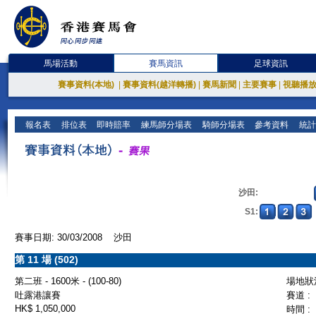
馬場活動
賽馬資訊
足球資訊
賽事資料(本地)
|
賽事資料(越洋轉播)
|
賽馬新聞
|
主要賽事
|
視聽播
報名表
排位表
即時賠率
練馬師分場表
騎師分場表
參考資料
統計
沙田:
S1:
賽事日期: 30/03/2008 沙田
第 11 場 (502)
第二班 - 1600米 - (100-80)
場地狀況
吐露港讓賽
賽道 :
HK$ 1,050,000
時間 :