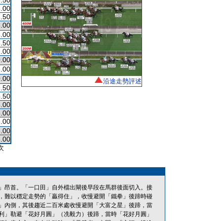
.50
.00
.50
.00
.00
.50
.00
.00
.00
.00
沿途走勢評述
.50
.50
.00
.00
.00
.00
.00
次
」昂首。「一口田」自外檔出閘後早段在馬群後面切入。接
，難以穩定走勢的「贏得住」，收慢避開「鐵拳」後蹄時碰
」內側，其後趨近二百米處收慢避開「大富之星」後蹄，當
利」勒避「花好月圓」（冼毅力）後蹄，當時「花好月圓」