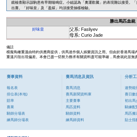
鏡檢查顯示該駒患有早期喘鳴症。小組認為「奧運歡騰」的表現難以接受。「
出賽。「好味皇」及「盈綵」均須接受抽樣檢驗。
勝出馬匹血統
父系: Fasliyev
好味皇
母系: Curio Jade
備註
模擬鳥瞰重溫由特約供應商提供，供馬迷作個人娛樂資訊之用。但由於香港馬場
重溫片段出現偏差。本會已盡一切努力務求有關資料盡可能準確，馬會就此並無責
賽事資料
賽馬消息及資訊
分析工
報名表
賽馬消息
速勢能
排位表(本地)
賽馬新聞資料庫
賽日數
賠率
主要賽事
初出馬
賽果
馬匹資料
騎練配
騎師分場表
騎師資料
馬匹搬
練馬師分場表
練馬師資料
貼士指