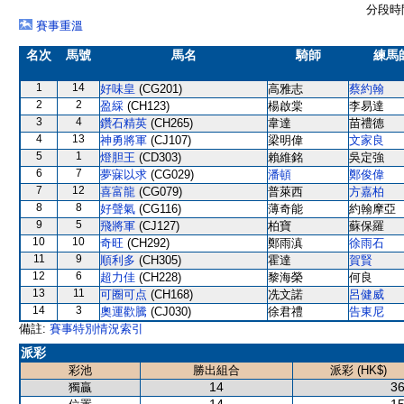
分段時間
賽事重溫
名次
馬號
馬名
騎師
練馬
1
14
好味皇
(CG201)
高雅志
蔡約翰
2
2
盈綵
(CH123)
楊啟棠
李易達
3
4
鑽石精英
(CH265)
韋達
苗禮德
4
13
神勇將軍
(CJ107)
梁明偉
文家良
5
1
燈胆王
(CD303)
賴維銘
吳定強
6
7
夢寐以求
(CG029)
潘頓
鄭俊偉
7
12
喜富龍
(CG079)
普萊西
方嘉柏
8
8
好聲氣
(CG116)
薄奇能
約翰摩亞
9
5
飛將軍
(CJ127)
柏寶
蘇保羅
10
10
奇旺
(CH292)
鄭雨滇
徐雨石
11
9
順利多
(CH305)
霍達
賀賢
12
6
超力佳
(CH228)
黎海榮
何良
13
11
可圈可点
(CH168)
冼文諾
呂健威
14
3
奧運歡騰
(CJ030)
徐君禮
告東尼
備註:
賽事特別情況索引
派彩
彩池
勝出組合
派彩 (HK$)
14
36
獨贏