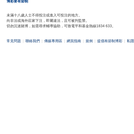
博彩要有節制
未滿十八歲人士不得投注或進入可投注的地方。
向非法或海外莊家下注，即屬違法，且可被判監禁。
切勿沉迷賭博，如需尋求輔導協助，可致電平和基金熱線1834 633。
常見問題
|
聯絡我們
|
傳媒專用區
|
網頁指南
|
規例
|
提倡有節制博彩
|
私隱