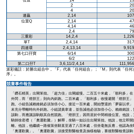
14
15
位置
2
20
4
20
2,14
107
連贏
2,14
47
位置Q
4,14
46
2,4
79
14,2,4
1,226
三重彩
2,4,14
317
單T
2,4,13,14
9,919
四連環
6/14
300
第七口孖寶
6/2
122
3,6,11/2,4,14
111,956
第二口孖T
派彩備註：於勝出組合中，「F」代表「任何組合」；「M」則代表「任何
序」。
競賽事件報告
「鑽石精英」出閘笨拙。「超力佳」出閘緩慢。二百五十米處，「順利多」在
外閃，而「燈胆王」則向內斜跑。二百米處，「順利多」收慢避開「燈胆王」
跑。小組告誡賴維銘必須加倍小心。接近一百米處，開始墮退的「夢寐以求」
未充分帶離時向外斜跑。小組譴責韋達，並告誡他必須加倍小心。賴維銘說，
該駒，而應讓該駒順其自然競跑。「燈胆王」因而居於中間稍後位置。他說，
騎師徐君禮（「奧運歡騰」）解釋，坐騎一如以往出閘笨拙。他說，他立即開
離。他說，他繼續一路催策坐騎直至過了八百米處，但坐毫無反應，他認為坐
「奧運歡騰」。「奧運歡騰」須接受獸醫檢查及抽樣檢驗，賽後獸醫檢查該駒