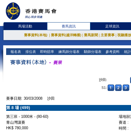
馬場活動
賽馬資訊
足球資訊
賽事資料(本地)
|
賽事資料(越洋轉播)
|
賽馬新聞
|
主要賽事
|
視聽播
報名表
排位表
即時賠率
練馬師分場表
騎師分場表
參考資料
統計
沙田:
S1:
賽事日期: 30/03/2008 沙田
第 8 場 (499)
第三班 - 1000米 - (80-60)
場地狀況
青山灣讓賽
賽道 :
HK$ 780,000
時間 :