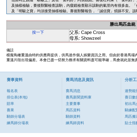
他當時正跟隨「驃驥王」及在「俊利好」內側競跑。賽後杜利萊（「俊利好」
及抽樣檢驗，賽後獸醫檢查該駒，內窺鏡檢查顯示該駒的氣管內有很多血。「
及「明駿之寶」均須接受抽樣檢驗。賽後獸醫報告，「誠信寶」煩躁不安。該
勝出馬匹血統
父系: Cape Cross
按一下
母系: Showzeel
備註
模擬鳥瞰重溫由特約供應商提供，供馬迷作個人娛樂資訊之用。但由於香港馬場
重溫片段出現偏差。本會已盡一切努力務求有關資料盡可能準確，馬會就此並無責
賽事資料
賽馬消息及資訊
分析工
報名表
賽馬消息
速勢能
排位表(本地)
賽馬新聞資料庫
賽日數
賠率
主要賽事
初出馬
賽果
馬匹資料
騎練配
騎師分場表
騎師資料
馬匹搬
練馬師分場表
練馬師資料
貼士指