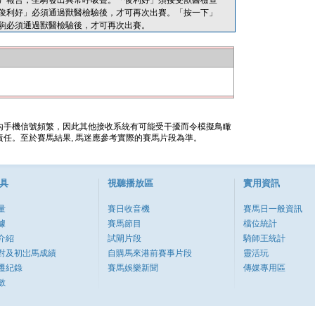
）報告，坐騎發出異常呼吸聲。「俊利好」須接受獸醫檢查
俊利好」必須通過獸醫檢驗後，才可再次出賽。「按一下」
駒必須通過獸醫檢驗後，才可再次出賽。
內手機信號頻繁，因此其他接收系統有可能受干擾而令模擬鳥瞰
任。至於賽馬結果, 馬迷應參考實際的賽馬片段為準。
具
視聽播放區
實用資訊
量
賽日收音機
賽馬日一般資訊
據
賽馬節目
檔位統計
介紹
試閘片段
騎師王統計
對及初岀馬成績
自購馬來港前賽事片段
靈活玩
遷紀錄
賽馬娛樂新聞
傳媒專用區
數