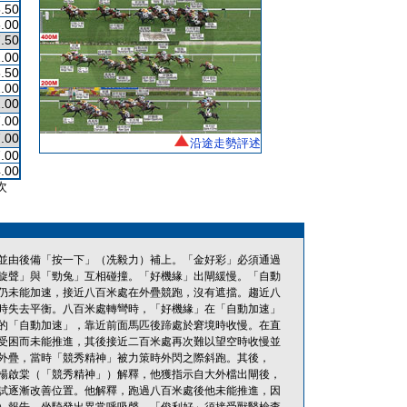
.50
.00
.50
.00
.50
.00
.00
.00
.00
沿途走勢評述
.00
.00
次
並由後備「按一下」（冼毅力）補上。「金好彩」必須通過
旋聲」與「勁兔」互相碰撞。「好機緣」出閘緩慢。「自動
仍未能加速，接近八百米處在外疊競跑，沒有遮擋。趨近八
時失去平衡。八百米處轉彎時，「好機緣」在「自動加速」
的「自動加速」，靠近前面馬匹後蹄處於窘境時收慢。在直
受困而未能推進，其後接近二百米處再次難以望空時收慢並
外疊，當時「競秀精神」被力策時外閃之際斜跑。其後，
楊啟棠（「競秀精神」）解釋，他獲指示自大外檔出閘後，
試逐漸改善位置。他解釋，跑過八百米處後他未能推進，因