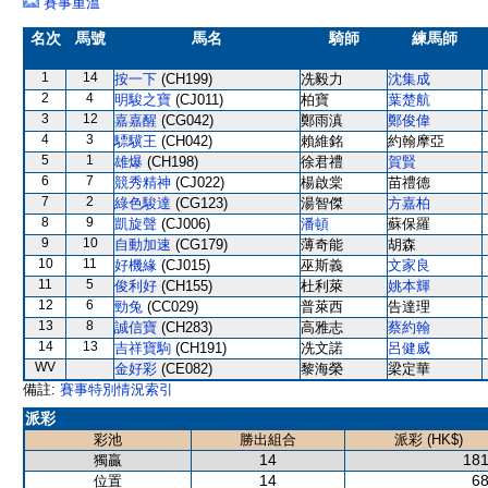
賽事重溫
名次
馬號
馬名
騎師
練馬師
1
14
按一下
(CH199)
冼毅力
沈集成
2
4
明駿之寶
(CJ011)
柏寶
葉楚航
3
12
嘉嘉醒
(CG042)
鄭雨滇
鄭俊偉
4
3
驃驥王
(CH042)
賴維銘
約翰摩亞
5
1
雄爆
(CH198)
徐君禮
賀賢
6
7
競秀精神
(CJ022)
楊啟棠
苗禮德
7
2
綠色駿達
(CG123)
湯智傑
方嘉柏
8
9
凱旋聲
(CJ006)
潘頓
蘇保羅
9
10
自動加速
(CG179)
薄奇能
胡森
10
11
好機緣
(CJ015)
巫斯義
文家良
11
5
俊利好
(CH155)
杜利萊
姚本輝
12
6
勁兔
(CC029)
普萊西
告達理
13
8
誠信寶
(CH283)
高雅志
蔡約翰
14
13
吉祥寶駒
(CH191)
冼文諾
呂健威
WV
金好彩
(CE082)
黎海榮
梁定華
備註:
賽事特別情況索引
派彩
彩池
勝出組合
派彩 (HK$)
14
181
獨贏
14
68
位置