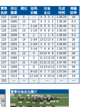
實際
排位
檔位
頭馬
沿途
完成
獨贏
負磅
體重
距離
走位
時間
賠率
122
1158
5
---
3
3
3
1
1:36.20
18
128
1080
13
1/2
4
2
2
2
1:36.30
6.3
116
1111
7
1-1/4
5
5
5
3
1:36.40
9.1
126
1200
10
1-1/4
9
8
8
4
1:36.40
5.4
126
1056
9
2
1
1
1
5
1:36.50
5.3
115
1138
14
2-3/4
13
12
13
6
1:36.60
26
125
1051
6
2-3/4
2
4
4
7
1:36.60
12
120
1129
2
3-1/4
7
6
6
8
1:36.70
30
119
922
12
4
10
10
9
9
1:36.80
28
120
1066
4
4
11
13
12
10
1:36.80
80
127
1117
11
7-1/2
12
11
11
11
1:37.40
4.6
124
1069
3
8
14
14
14
12
1:37.50
99
122
1100
1
8-1/2
6
7
7
13
1:37.50
24
115
1012
8
12-3/4
8
9
10
14
1:38.20
19
110
---
---
---
---
---
---
賽事沿途走位圖片
.00
.50