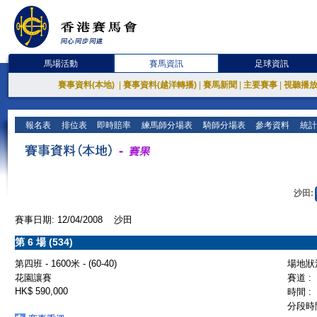
馬場活動
賽馬資訊
足球資訊
賽事資料(本地)
|
賽事資料(越洋轉播)
|
賽馬新聞
|
主要賽事
|
視聽播
報名表
排位表
即時賠率
練馬師分場表
騎師分場表
參考資料
統計
沙田:
賽事日期: 12/04/2008 沙田
第 6 場 (534)
第四班 - 1600米 - (60-40)
場地狀況
花園讓賽
賽道 :
HK$ 590,000
時間 :
分段時間