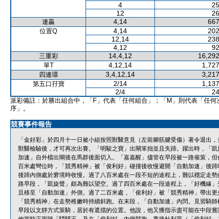
4
25
12
26
4,14
667
連贏
4,14
202
位置Q
12,14
238
4,12
92
14,4,12
16,292
三重彩
4,12,14
1,727
單T
3,4,12,14
3,217
四連環
2/14
1,137
第五口孖寶
2/4
24
派彩備註：於勝出組合中，「F」代表「任何組合」；「M」則代表「任何
序」。
競賽事件報告
「金好彩」於四月十一日被小組按照獸醫意見（左前腳筋腱受傷）著令退出，
獸醫檢驗後，才可再次出賽。「明駿之寶」出閘笨拙並且失蹄。躍出時，「凱
加速」自外檔出閘後在馬群後面切入。「嘉嘉醒」儘管在早段被一路催策，但
百米處彎位時，「競秀精神」被「俊利好」碰撞後收慢避開「自動加速」後蹄
後蹄內側處於窘境時收慢。過了八百米處在一段不短的途程上，難以穩定走勢
路早段，「凱旋聲」頗為難以望空。過了四百米處在一段途程上，「好機緣」
且移至「自動加速」外側。過了二百米處，「俊利好」被「競秀精神」帶出更
「競秀精神」在走勢稚嫩時持續斜跑。在末段，「自動加速」內閃。見習騎師
早段以文靜方式策騎，居於有遮擋的位置。他說，他又獲指示盡可能在中段嘗