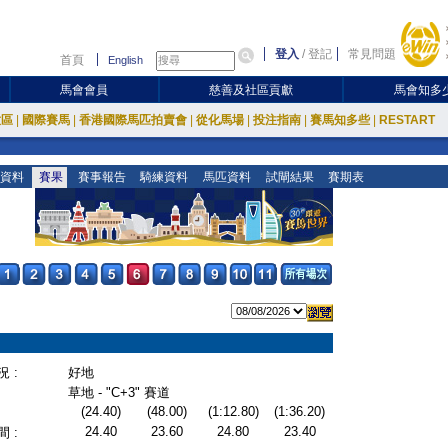
登入
/
登記
常見問題
首頁
English
馬會會員
慈善及社區貢獻
馬會知多
放區
|
國際賽馬
|
香港國際馬匹拍賣會
|
從化馬場
|
投注指南
|
賽馬知多些
|
RESTART
資料
賽果
賽事報告
騎練資料
馬匹資料
試閘結果
賽期表
 :
好地
草地 - "C+3" 賽道
(24.40)
(48.00)
(1:12.80)
(1:36.20)
24.40
23.60
24.80
23.40
 :