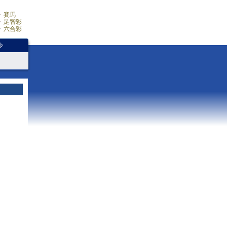
賽馬
足智彩
六合彩
少