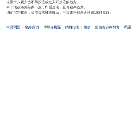
未滿十八歲人士不得投注或進入可投注的地方。
向非法或海外莊家下注，即屬違法，且可被判監禁。
切勿沉迷賭博，如需尋求輔導協助，可致電平和基金熱線1834 633。
常見問題
|
聯絡我們
|
傳媒專用區
|
網頁指南
|
規例
|
提倡有節制博彩
|
私隱