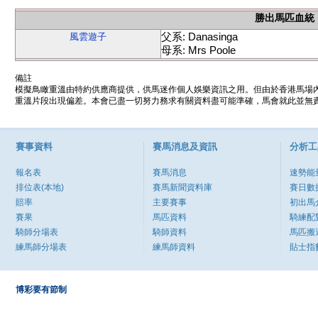
勝出馬匹血統
父系: Danasinga
風雲遊子
母系: Mrs Poole
備註
模擬鳥瞰重溫由特約供應商提供，供馬迷作個人娛樂資訊之用。但由於香港馬場
重溫片段出現偏差。本會已盡一切努力務求有關資料盡可能準確，馬會就此並無責
賽事資料
賽馬消息及資訊
分析工
報名表
賽馬消息
速勢能
排位表(本地)
賽馬新聞資料庫
賽日數
賠率
主要賽事
初出馬
賽果
馬匹資料
騎練配
騎師分場表
騎師資料
馬匹搬
練馬師分場表
練馬師資料
貼士指
博彩要有節制