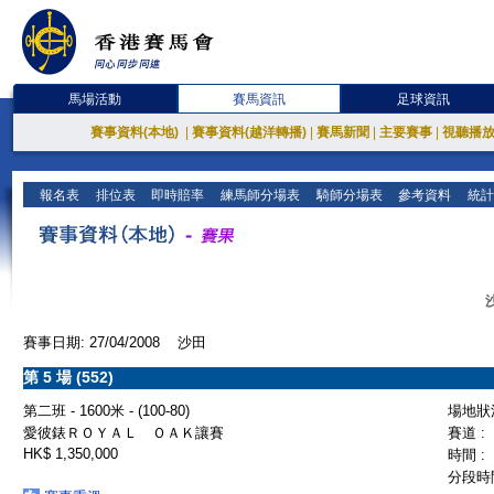
馬場活動
賽馬資訊
足球資訊
賽事資料(本地)
|
賽事資料(越洋轉播)
|
賽馬新聞
|
主要賽事
|
視聽播
報名表
排位表
即時賠率
練馬師分場表
騎師分場表
參考資料
統計
賽事日期: 27/04/2008 沙田
第 5 場 (552)
第二班 - 1600米 - (100-80)
場地狀況
愛彼錶ＲＯＹＡＬ ＯＡＫ讓賽
賽道 :
HK$ 1,350,000
時間 :
分段時間