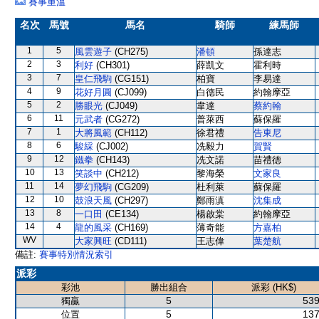
賽事重溫
名次
馬號
馬名
騎師
練馬師
1
5
風雲遊子
(CH275)
潘頓
孫達志
2
3
利好
(CH301)
薛凱文
霍利時
3
7
皇仁飛駒
(CG151)
柏寶
李易達
4
9
花好月圓
(CJ099)
白德民
約翰摩亞
5
2
勝眼光
(CJ049)
韋達
蔡約翰
6
11
元武者
(CG272)
普萊西
蘇保羅
7
1
大將風範
(CH112)
徐君禮
告東尼
8
6
駿綵
(CJ002)
冼毅力
賀賢
9
12
鐵拳
(CH143)
冼文諾
苗禮德
10
13
笑談中
(CH212)
黎海榮
文家良
11
14
夢幻飛駒
(CG209)
杜利萊
蘇保羅
12
10
鼓浪天風
(CH297)
鄭雨滇
沈集成
13
8
一口田
(CE134)
楊啟棠
約翰摩亞
14
4
龍的風采
(CH169)
薄奇能
方嘉柏
WV
大家興旺
(CD111)
王志偉
葉楚航
備註:
賽事特別情況索引
派彩
彩池
勝出組合
派彩 (HK$)
5
539
獨贏
5
137
位置