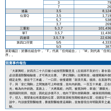
3
79
7
26
3,5
8,124
連贏
3,5
1,719
位置Q
5,7
538
3,7
269
5,3,7
101,436
三重彩
3,5,7
11,430
單T
3,5,7,9
22,636
四連環
5/5
4,333
第四口孖寶
5/3
387
派彩備註：於勝出組合中，「F」代表「任何組合」；「M」則代表「任何
序」。
競賽事件報告
「大家興旺」於四月二十六日被小組按照獸醫意見（左前蹄不良於行）著令退
必須通過獸醫檢驗後，才可再次出賽。「夢幻飛駒」出閘笨拙，碰撞閘廂外側
穩定走勢。接近千三米處，「一口田」收慢避開「鼓浪天風」後蹄。在直路早
子」與「皇仁飛駒」之間無路可上時收慢，並向內斜跑。一百五十米處，正在
光」略為向外斜跑。直路上，「大將風範」內閃。被查詢時，韋達(「勝眼光」
後蹄踢到前蹄。他說，因此起步後不久，他向下望向坐騎兩側，確保前蹄蹄鐵
子」切入，期望進佔有遮擋的位置，因而留居較預期較後的位置，但接近千一
談中」均須接受獸醫檢查，賽後獸醫檢查這兩駒，並無發現任何明顯異常之處
驗。