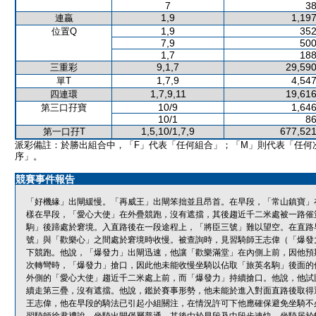
7
38
1,9
1,197
連贏
1,9
352
位置Q
7,9
500
1,7
188
9,1,7
29,590
三重彩
1,7,9
4,547
單T
1,7,9,11
19,616
四連環
10/9
1,646
第三口孖寶
10/1
86
1,5,10/1,7,9
677,521
第一口孖T
派彩備註：於勝出組合中，「F」代表「任何組合」；「M」則代表「任何
序」。
競賽事件報告
「好機緣」出閘緩慢。「再威王」出閘笨拙並且昂首。在早段，「常山鎮寶」
樣在早段，「愛心大使」在外疊競跑，沒有遮擋，其後趨近千二米處被一路催
駒」後蹄處於窘境。入直路後在一段途程上，「將臣三號」難以望空。在直路
號」與「歡樂心」之間處於窘境時收慢。被查詢時，見習騎師王志偉（「爆發
下競跑。他說，「爆發力」出閘迅速，他讓「歡樂滿堂」在內側上前，因他預
次轉彎時，「爆發力」搶口，因此他未能收慢坐騎以佔取「旅英名駒」後面的
外側的「愛心大使」趨近千二米處上前，而「爆發力」持續搶口。他說，他試
續走第三疊，沒有遮擋。他說，鑑於賽事形勢，他未能於進入對面直路後取得
王志偉，他在早段的騎法已引起小組關注，在情況許可下他應確保避免坐騎不