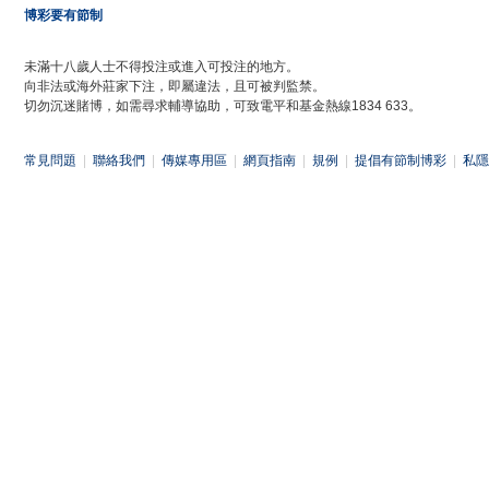
博彩要有節制
未滿十八歲人士不得投注或進入可投注的地方。
向非法或海外莊家下注，即屬違法，且可被判監禁。
切勿沉迷賭博，如需尋求輔導協助，可致電平和基金熱線1834 633。
常見問題
|
聯絡我們
|
傳媒專用區
|
網頁指南
|
規例
|
提倡有節制博彩
|
私隱