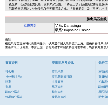
習騎師徐君禮說，坐騎出閘僅屬普通，其後由於早段及中段步速快，坐騎居於
策坐騎，但坐騎毫無反應，衝刺未如預期。「將臣三號」須接受獸醫檢查及抽
獸醫檢查這三駒，並無發現任何明顯異常之處。「歡樂滿堂」及「皇河」均須
勝出馬匹血統
父系: Danasinga
歡樂滿堂
母系: Imposing Choice
備註
模擬鳥瞰重溫由特約供應商提供，供馬迷作個人娛樂資訊之用。但由於香港馬場
重溫片段出現偏差。本會已盡一切努力務求有關資料盡可能準確，馬會就此並無責
賽事資料
賽馬消息及資訊
分析工
報名表
賽馬消息
速勢能
排位表(本地)
賽馬新聞資料庫
賽日數
賠率
主要賽事
初出馬
賽果
馬匹資料
騎練配
騎師分場表
騎師資料
馬匹搬
練馬師分場表
練馬師資料
貼士指