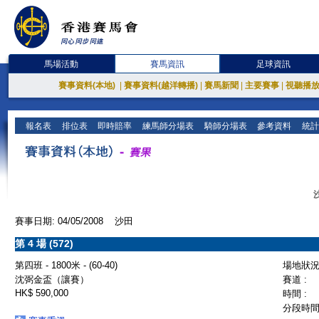
馬場活動
賽馬資訊
足球資訊
賽事資料(本地)
|
賽事資料(越洋轉播)
|
賽馬新聞
|
主要賽事
|
視聽播
報名表
排位表
即時賠率
練馬師分場表
騎師分場表
參考資料
統計
賽事日期: 04/05/2008 沙田
第 4 場 (572)
第四班 - 1800米 - (60-40)
場地狀況 
沈弼金盃（讓賽）
賽道 :
HK$ 590,000
時間 :
分段時間 