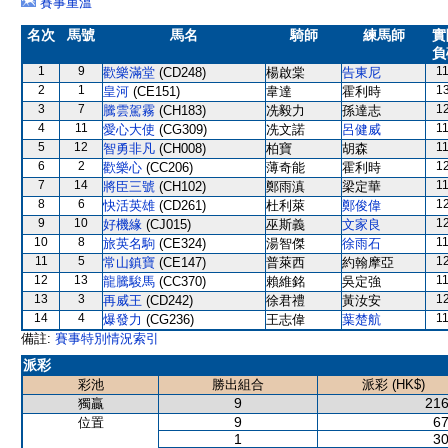
賽事重溫
名次
馬號
馬名
騎師
練馬師
實
負
1
9
1
歡樂滿堂
(CD248)
楊啟棠
告東尼
2
1
1
皇河
(CE151)
韋達
霍利時
3
7
1
騰雲駕霧
(CH183)
冼毅力
孫達志
4
11
1
愛心大使
(CG309)
冼文諾
呂健威
5
12
1
智勇非凡
(CH008)
柏寶
胡森
6
2
1
歡樂心
(CC206)
薄奇能
霍利時
7
14
1
將臣三號
(CH102)
鄭雨滇
梁定華
8
6
1
快活英雄
(CD261)
杜利萊
鄭俊偉
9
10
1
好機緣
(CJ015)
巫斯義
文家良
10
8
1
旅英名駒
(CE324)
湯智傑
徐雨石
11
5
1
常山鎮寶
(CE147)
普萊西
約翰摩亞
12
13
1
龍騰駿馬
(CC370)
賴維銘
吳定強
13
3
1
再威王
(CD242)
徐君禮
黃汝安
14
4
1
爆發力
(CG236)
王志偉
葉楚航
備註:
賽事特別情況索引
派彩
彩池
勝出組合
派彩 (HK$)
9
216
獨贏
9
67
位置
1
30