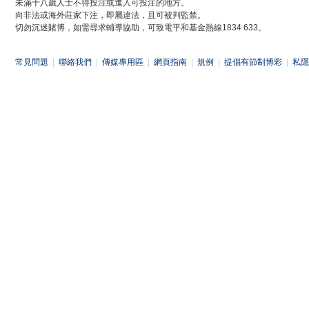
未滿十八歲人士不得投注或進入可投注的地方。
向非法或海外莊家下注，即屬違法，且可被判監禁。
切勿沉迷賭博，如需尋求輔導協助，可致電平和基金熱線1834 633。
常見問題
|
聯絡我們
|
傳媒專用區
|
網頁指南
|
規例
|
提倡有節制博彩
|
私隱