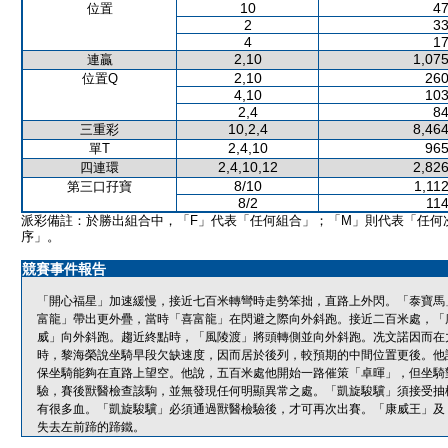
10
47
位置
2
33
4
17
2,10
1,075
連贏
2,10
260
位置Q
4,10
103
2,4
84
10,2,4
8,464
三重彩
2,4,10
965
單T
2,4,10,12
2,826
四連環
8/10
1,11
第三口孖寶
8/2
114
派彩備註：於勝出組合中，「F」代表「任何組合」；「M」則代表「任何
序」。
競賽事件報告
「開心福星」加速緩慢，接近七百米轉彎時走勢笨拙，直路上外閃。「泰寶馬
富龍」帶出更外疊，當時「喜富龍」在閃避之際向外斜跑。接近二百米處，「
威」向外斜跑。趨近終點時，「風陵渡」將頭轉側並向外斜跑。冼文諾因而在
時，黎海榮說坐騎早段欠缺速度，因而居於後列，較預期的中間位置更後。他
保坐騎能夠在直路上望空。他說，五百米處他開始一路催策「卓暉」，但坐騎
驗，賽後獸醫檢查該駒，並無發現任何明顯異常之處。「凱旋駿驥」須接受抽
有很多血。「凱旋駿驥」必須通過獸醫檢驗後，才可再次出賽。「康威王」及
失去左前蹄的蹄鐵。