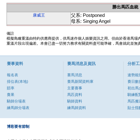
勝出馬匹血統
父系: Postponed
康威王
母系: Singing Angel
備註
模擬鳥瞰重溫由特約供應商提供，供馬迷作個人娛樂資訊之用。但由於香港馬場
重溫片段出現偏差。本會已盡一切努力務求有關資料盡可能準確，馬會就此並無責
賽事資料
賽馬消息及資訊
分析工
報名表
賽馬消息
速勢能
排位表(本地)
賽馬新聞資料庫
賽日數
賠率
主要賽事
初出馬
賽果
馬匹資料
騎練配
騎師分場表
騎師資料
馬匹搬
練馬師分場表
練馬師資料
貼士指
博彩要有節制