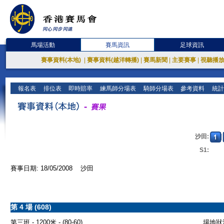
馬場活動
賽馬資訊
足球資訊
賽事資料(本地)
|
賽事資料(越洋轉播)
|
賽馬新聞
|
主要賽事
|
視聽播
報名表
排位表
即時賠率
練馬師分場表
騎師分場表
參考資料
統計
沙田:
S1:
賽事日期: 18/05/2008 沙田
第 4 場 (608)
第三班 - 1200米 - (80-60)
場地狀況