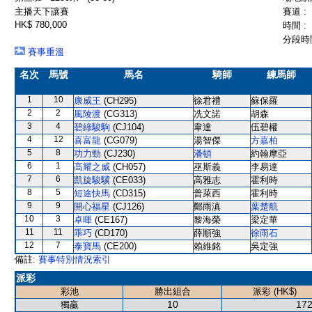
主播天下讓賽
賽道 :
HK$ 780,000
時間 :
分段時間
賽事重溫
名次
馬號
馬名
騎師
練馬師
1
10
康威王
(CH295)
徐君禮
蘇保羅
2
2
風陵渡
(CG313)
冼文諾
胡森
3
4
碧綠駿駒
(CJ104)
韋達
伍碧權
4
12
喜富龍
(CG079)
湯智傑
方嘉柏
5
8
功力勁
(CJ230)
潘頓
約翰摩亞
6
1
高耀之威
(CH057)
巫斯義
李易達
7
6
凱旋駿驥
(CE033)
高雅志
霍利時
8
5
短途快馬
(CD315)
普萊西
霍利時
9
9
開心福星
(CJ126)
鄭雨滇
葉楚航
10
3
卓暉
(CE167)
黎海榮
梁定華
11
11
乖巧
(CD170)
薛順強
徐雨石
12
7
泰寶馬
(CE200)
賴維銘
吳定強
備註:
賽事特別情況索引
派彩
彩池
勝出組合
派彩 (HK$)
10
172
獨贏