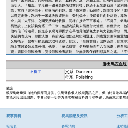
當時「榮利俱全」向外斜跑。由於「贏得快」及「鴻霸之星」出閘時雙雙向外
面切入。「威風」早段被一路催策以佔取前列後，跑過千五米處勒避「榮利俱
蹄，當時「榮利俱全」稍微向內斜跑。當「快利寶」勒避時，跟隨其後的「電
以穩定走勢，跑過千一米處收慢避開向「榮利俱全」後蹄並且向外斜跑，導致
全」與「太平洋」之間受擠迫時收慢。同樣在接近三百米處，「不得了」斜跑
易達說，上仗該駒角逐二千二米，他認為該駒未能應付此途程。有鑑於此，他
他相信「哈哈霸」的進步表現可歸因於在早段毋須消耗太多氣力就能帶頭，而
失望的表現時，鄭雨滇說，賽前決定假如坐騎出閘迅速，則應置於更前位置競
又獲指示，如有可能應嘗試取得遮擋。他說，「華協寶寶」出閘迅速，他立即
騎上前居於領放馬外側。他說，「華協寶寶」走勢暢順直至六百米處，但自該
寶」須接受獸醫檢查，賽後獸醫檢查該駒，並無發現任何明顯異常之處。「不
勝出馬匹血統
父系: Danzero
不得了
母系: Polishing
備註
模擬鳥瞰重溫由特約供應商提供，供馬迷作個人娛樂資訊之用。但由於香港馬場
重溫片段出現偏差。本會已盡一切努力務求有關資料盡可能準確，馬會就此並無責
賽事資料
賽馬消息及資訊
分析工
報名表
賽馬消息
速勢能