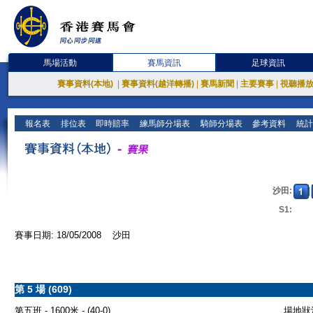
馬場活動
賽馬資訊
足球資訊
賽事資料(本地)
|
賽事資料(越洋轉播)
|
賽馬新聞
|
主要賽事
|
視聽播
報名表
排位表
即時賠率
練馬師分場表
騎師分場表
參考資料
統計
沙田:
S1:
賽事日期: 18/05/2008 沙田
第 5 場 (609)
第五班 - 1600米 - (40-0)
場地狀況