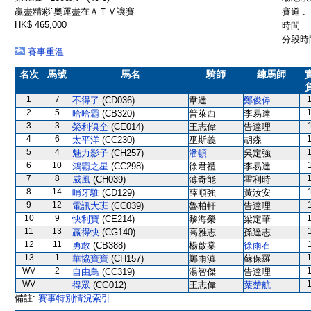
贏盡精彩˙奧運盡在ＡＴＶ讓賽
賽道 :
HK$ 465,000
時間 :
分段時間
賽事重溫
名次
馬號
馬名
騎師
練馬師
1
7
不得了
(CD036)
韋達
鄭俊偉
2
5
哈哈霸
(CB320)
普萊西
李易達
3
3
榮利俱全
(CE014)
王志偉
告達理
4
6
太平洋
(CC230)
巫斯義
胡森
5
4
魅力影子
(CH257)
潘頓
吳定強
6
10
鴻霸之星
(CC298)
徐君禮
李易達
7
8
威風
(CH039)
薄奇能
霍利時
8
14
哨牙騅
(CD129)
薛順強
黃汝安
9
12
電訊大班
(CC039)
魯柏軒
告達理
10
9
快利寶
(CE214)
黎海榮
梁定華
11
13
贏得快
(CG140)
高雅志
孫達志
12
11
勇敢
(CB388)
楊啟棠
徐雨石
13
1
華協寶寶
(CH157)
鄭雨滇
蘇保羅
WV
2
自由鳥
(CC319)
湯智傑
告達理
WV
得眾
(CG012)
王志偉
葉楚航
備註:
賽事特別情況索引