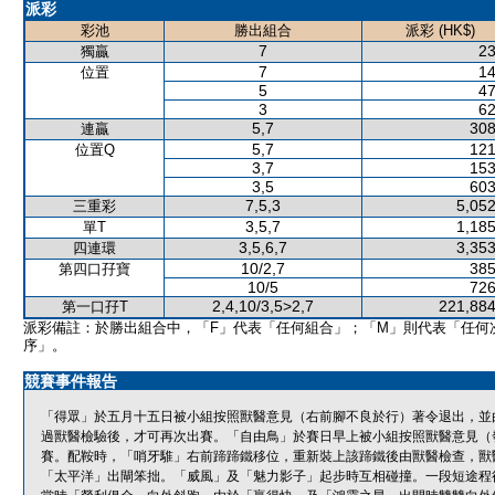
派彩
彩池
勝出組合
派彩 (HK$)
7
23
獨贏
7
14
位置
5
47
3
62
5,7
308
連贏
5,7
121
位置Q
3,7
153
3,5
603
7,5,3
5,052
三重彩
3,5,7
1,185
單T
3,5,6,7
3,353
四連環
10/2,7
385
第四口孖寶
10/5
726
2,4,10/3,5>2,7
221,884
第一口孖T
派彩備註：於勝出組合中，「F」代表「任何組合」；「M」則代表「任何
序」。
競賽事件報告
「得眾」於五月十五日被小組按照獸醫意見（右前腳不良於行）著令退出，並
過獸醫檢驗後，才可再次出賽。「自由鳥」於賽日早上被小組按照獸醫意見（
賽。配鞍時，「哨牙騅」右前蹄蹄鐵移位，重新裝上該蹄鐵後由獸醫檢查，獸
「太平洋」出閘笨拙。「威風」及「魅力影子」起步時互相碰撞。一段短途程