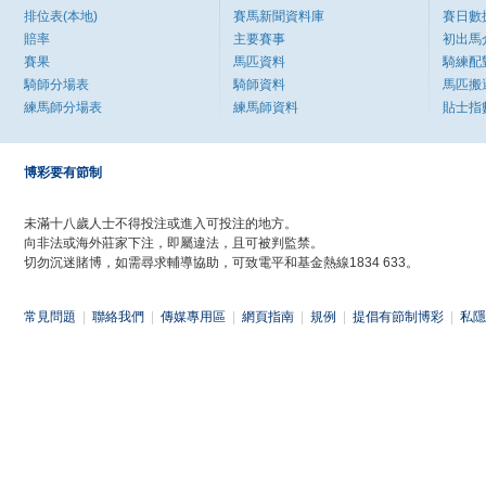
排位表(本地)
賽馬新聞資料庫
賽日數
賠率
主要賽事
初出馬
賽果
馬匹資料
騎練配
騎師分場表
騎師資料
馬匹搬
練馬師分場表
練馬師資料
貼士指
博彩要有節制
未滿十八歲人士不得投注或進入可投注的地方。
向非法或海外莊家下注，即屬違法，且可被判監禁。
切勿沉迷賭博，如需尋求輔導協助，可致電平和基金熱線1834 633。
常見問題
|
聯絡我們
|
傳媒專用區
|
網頁指南
|
規例
|
提倡有節制博彩
|
私隱