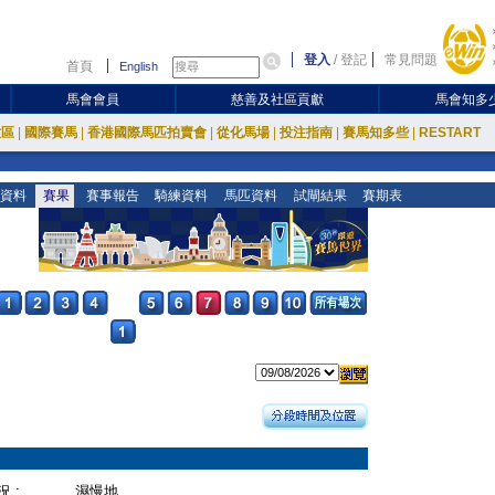
登入
/
登記
常見問題
首頁
English
馬會會員
慈善及社區貢獻
馬會知多
放區
|
國際賽馬
|
香港國際馬匹拍賣會
|
從化馬場
|
投注指南
|
賽馬知多些
|
RESTART
資料
賽果
賽事報告
騎練資料
馬匹資料
試閘結果
賽期表
 :
濕慢地