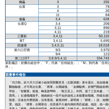
3
255
獨贏
3
79
位置
4
20
11
84
3,4
628
連贏
3,4
206
位置Q
3,11
896
4,11
219
3,4,11
50,110
三重彩
3,4,11
5,695
單T
3,4,5,11
18,018
四連環
9/3
3,975
第六口孖寶
9/4
121
3,8,9/3,4,11
334,743
第二口孖T
派彩備註：於勝出組合中，「F」代表「任何組合」；「M」則代表「任何
序」。
競賽事件報告
「功力勁」於六月六日被小組按照獸醫意見（左眼潰瘍）著令退出，並由後備
醫檢驗後，才可再次出賽。「將軍」出閘緩慢。「金獅駿將」於閘門開啟前將
早段，「智勝寶」留後。轉直路彎時，「蝦王至上」外閃。過了三百米處，「
寶馬」）右邊韁繩脫手。賴維銘在一段不短的途程上未能重拾韁繩。同樣在接
陵渡」沿途在外疊競跑，沒有遮擋。被查詢時，梁明偉（「標青」）說，他獲
置。他說，「標青」出閘甚佳，但其後不久被內側的馬匹超越。他說，他一路
直路上「標青」僅能保持同速。被查詢有關「太極之光」的表現時，潘頓說，