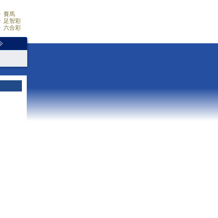
賽馬
足智彩
六合彩
少