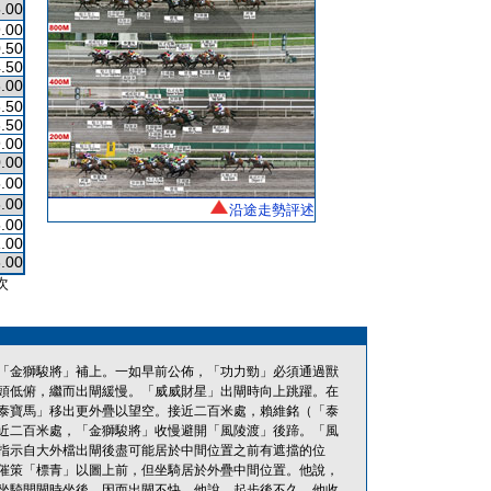
.00
.00
.50
.50
.00
.50
.50
.00
.00
.00
.00
沿途走勢評述
.00
.00
.00
次
「金獅駿將」補上。一如早前公佈，「功力勁」必須通過獸
頭低俯，繼而出閘緩慢。「威威財星」出閘時向上跳躍。在
泰寶馬」移出更外疊以望空。接近二百米處，賴維銘（「泰
近二百米處，「金獅駿將」收慢避開「風陵渡」後蹄。「風
指示自大外檔出閘後盡可能居於中間位置之前有遮擋的位
催策「標青」以圖上前，但坐騎居於外疊中間位置。他說，
坐騎開閘時坐後，因而出閘不快。他說，起步後不久，他收