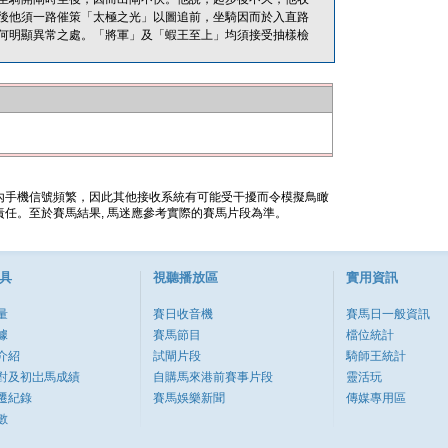
後他須一路催策「太極之光」以圖追前，坐騎因而於入直路
何明顯異常之處。「將軍」及「蝦王至上」均須接受抽樣檢
內手機信號頻繁，因此其他接收系統有可能受干擾而令模擬鳥瞰
任。至於賽馬結果, 馬迷應參考實際的賽馬片段為準。
具
視聽播放區
實用資訊
量
賽日收音機
賽馬日一般資訊
據
賽馬節目
檔位統計
介紹
試閘片段
騎師王統計
對及初岀馬成績
自購馬來港前賽事片段
靈活玩
遷紀錄
賽馬娛樂新聞
傳媒專用區
數