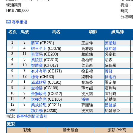
蠔涌讓賽
賽道 :
HK$ 780,000
時間 :
分段時間
賽事重溫
名次
馬號
馬名
騎師
練馬師
1
3
將軍
(CE281)
王志偉
葉楚航
2
4
蝦王至上
(CJ076)
高雅志
蔡約翰
3
11
泰寶馬
(CE200)
賴維銘
吳定強
4
5
風陵渡
(CG313)
魯柏軒
胡森
5
10
智勝寶
(CH017)
普萊西
蘇保羅
6
7
有才有勢
(CE171)
徐君禮
賀賢
7
12
標青
(CH130)
梁明偉
徐雨石
8
1
威威財星
(CJ191)
黎海榮
梁定華
9
2
全德勝
(CG109)
薄奇能
霍利時
10
9
金獅駿將
(CG312)
冼文諾
霍利時
11
6
太極之光
(CD185)
潘頓
苗禮德
12
8
業成於思
(CJ211)
薛順強
呂健威
WV
功力勁
(CJ230)
冼文諾
約翰摩亞
備註:
賽事特別情況索引
派彩
彩池
勝出組合
派彩 (HK$)