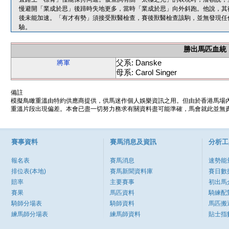
慢避開「業成於思」後蹄時失地更多，當時「業成於思」向外斜跑。他說，其
後未能加速。「有才有勢」須接受獸醫檢查，賽後獸醫檢查該駒，並無發現任
驗。
勝出馬匹血統
父系: Danske
將軍
母系: Carol Singer
備註
模擬鳥瞰重溫由特約供應商提供，供馬迷作個人娛樂資訊之用。但由於香港馬場
重溫片段出現偏差。本會已盡一切努力務求有關資料盡可能準確，馬會就此並無責
賽事資料
賽馬消息及資訊
分析工
報名表
賽馬消息
速勢能
排位表(本地)
賽馬新聞資料庫
賽日數
賠率
主要賽事
初出馬
賽果
馬匹資料
騎練配
騎師分場表
騎師資料
馬匹搬
練馬師分場表
練馬師資料
貼士指