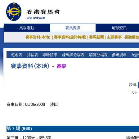
馬場活動
賽馬資訊
足球資訊
賽事資料(本地)
|
賽事資料(越洋轉播)
|
賽馬新聞
|
主要賽事
|
視聽播
報名表
排位表
即時賠率
練馬師分場表
騎師分場表
參考資料
統計
沙田:
S1:
賽事日期: 08/06/2008 沙田
第 7 場 (660)
第三班 - 1200米 - (85-60)
場地狀況