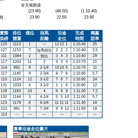
全天候跑道
(23.90)
(46.50)
(1:10.40)
23.90
22.60
23.90
 :
實際
排位
檔位
頭馬
沿途
完成
獨贏
負磅
體重
距離
走位
時間
賠率
125
1113
1
---
12
12
1
1:10.40
25
127
1153
7
2
2
2
1:10.40
3.5
短馬頭位
111
1084
2
3
4
3
1:10.40
29
頸位
117
1202
11
2
4
3
4
1:10.70
21
114
992
8
2-1/4
10
10
5
1:10.70
11
117
1145
9
2-3/4
8
7
6
1:10.80
5.7
110
1124
12
3-1/2
7
8
7
1:10.90
24
131
1033
4
3-1/2
1
1
8
1:10.90
12
129
1163
10
4
6
6
9
1:11.00
7.2
132
1144
3
4-1/4
5
5
10
1:11.00
5.7
123
1179
6
6-3/4
11
11
11
1:11.40
18
112
981
5
7-3/4
9
9
12
1:11.60
18
113
---
---
---
---
---
---
賽事沿途走位圖片