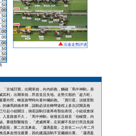
.50
.00
.50
.50
.50
.00
.00
.00
沿途走勢評述
.50
.50
.00
次
。「京城孖寶」出閘笨拙，向內斜跑，觸碰「馬中神駒」肩
威其利」出閘笨拙，昂首並且失地。走勢欠順的「超力旺」
嚴重外閃，轉直路彎時向著外欄斜跑。「寶行星」須接受獸
」的練馬師姚本輝，該駒必須在轉彎途程上多次試閘及格
已引起小組關注，倘若該駒日後再有類似表現，小組或會採
。入直路後不久，「馬中神駒」收慢並且移至「伯峻寶」內
驗。賽後獸醫報告，「虎威將軍」左前腳不良於行而且焦躁
洒盈龍」第二次流鼻血。「瀟洒盈龍」之前在二○○八年二月
晚流鼻血情況嚴重，因此建議該駒不宜繼續出賽。「瀟洒盈