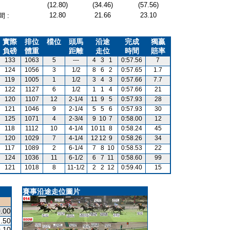
(12.80)
(34.46)
(57.56)
12.80
21.66
23.10
 :
實際
排位
檔位
頭馬
沿途
完成
獨贏
負磅
體重
距離
走位
時間
賠率
133
1063
5
---
4
3
1
0:57.56
7
124
1056
3
1/2
8
6
2
0:57.65
1.7
119
1005
1
1/2
3
4
3
0:57.66
7.7
122
1127
6
1/2
1
1
4
0:57.66
21
120
1107
12
2-1/4
11
9
5
0:57.93
28
121
1046
9
2-1/4
5
5
6
0:57.93
30
125
1071
4
2-3/4
9
10
7
0:58.00
12
118
1112
10
4-1/4
10
11
8
0:58.24
45
120
1029
7
4-1/4
12
12
9
0:58.26
34
117
1089
2
6-1/4
7
8
10
0:58.53
22
124
1036
11
6-1/2
6
7
11
0:58.60
99
121
1018
8
11-1/2
2
2
12
0:59.40
15
賽事沿途走位圖片
.00
.50
.10