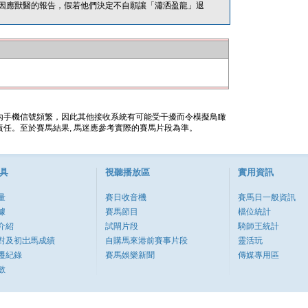
因應獸醫的報告，假若他們決定不自願讓「瀟洒盈龍」退
內手機信號頻繁，因此其他接收系統有可能受干擾而令模擬鳥瞰
任。至於賽馬結果, 馬迷應參考實際的賽馬片段為準。
具
視聽播放區
實用資訊
量
賽日收音機
賽馬日一般資訊
據
賽馬節目
檔位統計
介紹
試閘片段
騎師王統計
對及初岀馬成績
自購馬來港前賽事片段
靈活玩
遷紀錄
賽馬娛樂新聞
傳媒專用區
數