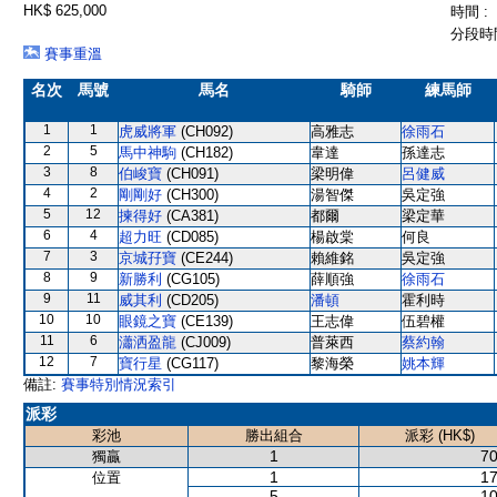
HK$ 625,000
時間 :
分段時間
賽事重溫
名次
馬號
馬名
騎師
練馬師
1
1
虎威將軍
(CH092)
高雅志
徐雨石
2
5
馬中神駒
(CH182)
韋達
孫達志
3
8
伯峻寶
(CH091)
梁明偉
呂健威
4
2
剛剛好
(CH300)
湯智傑
吳定強
5
12
揀得好
(CA381)
都爾
梁定華
6
4
超力旺
(CD085)
楊啟棠
何良
7
3
京城孖寶
(CE244)
賴維銘
吳定強
8
9
新勝利
(CG105)
薛順強
徐雨石
9
11
威其利
(CD205)
潘頓
霍利時
10
10
眼鏡之寶
(CE139)
王志偉
伍碧權
11
6
瀟洒盈龍
(CJ009)
普萊西
蔡約翰
12
7
寶行星
(CG117)
黎海榮
姚本輝
備註:
賽事特別情況索引
派彩
彩池
勝出組合
派彩 (HK$)
1
70
獨贏
1
17
位置
5
10