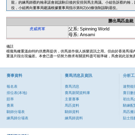
龍」的練馬師蔡約翰承諾會就該駒日後的安排與馬主商議。小組告訴蔡約翰，
役，小組將向董事局建議根據董事局指示第8(2)(v)條強制該駒退役。
勝出馬匹血統
父系: Spinning World
虎威將軍
母系: Ansami
備註
模擬鳥瞰重溫由特約供應商提供，供馬迷作個人娛樂資訊之用。但由於香港馬場
重溫片段出現偏差。本會已盡一切努力務求有關資料盡可能準確，馬會就此並無責
賽事資料
賽馬消息及資訊
分析工
報名表
賽馬消息
速勢能
排位表(本地)
賽馬新聞資料庫
賽日數
賠率
主要賽事
初出馬
賽果
馬匹資料
騎練配
騎師分場表
騎師資料
馬匹搬
練馬師分場表
練馬師資料
貼士指