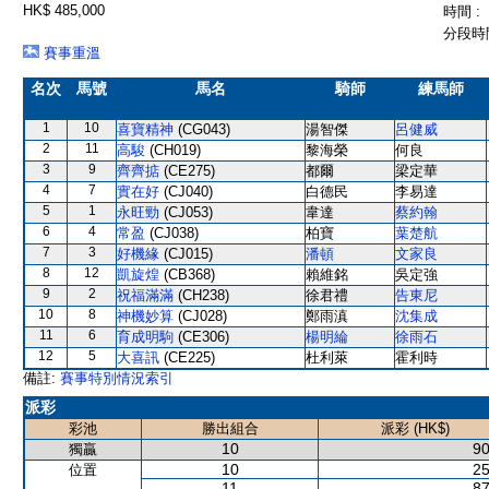
HK$ 485,000
時間 :
分段時間
賽事重溫
名次
馬號
馬名
騎師
練馬師
1
10
喜寶精神
(CG043)
湯智傑
呂健威
2
11
高駿
(CH019)
黎海榮
何良
3
9
齊齊掂
(CE275)
都爾
梁定華
4
7
實在好
(CJ040)
白德民
李易達
5
1
永旺勁
(CJ053)
韋達
蔡約翰
6
4
常盈
(CJ038)
柏寶
葉楚航
7
3
好機緣
(CJ015)
潘頓
文家良
8
12
凱旋煌
(CB368)
賴維銘
吳定強
9
2
祝福滿滿
(CH238)
徐君禮
告東尼
10
8
神機妙算
(CJ028)
鄭雨滇
沈集成
11
6
育成明駒
(CE306)
楊明綸
徐雨石
12
5
大喜訊
(CE225)
杜利萊
霍利時
備註:
賽事特別情況索引
派彩
彩池
勝出組合
派彩 (HK$)
10
90
獨贏
10
25
位置
11
87