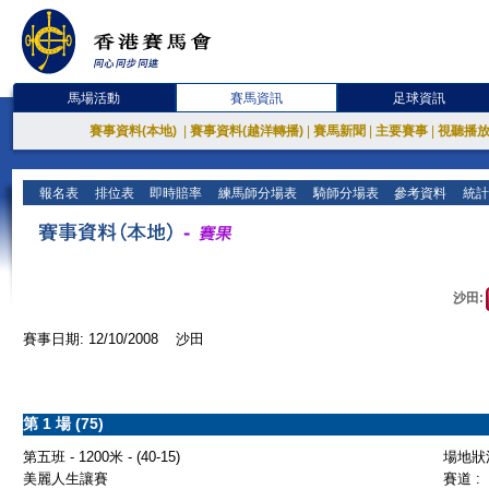
馬場活動
賽馬資訊
足球資訊
賽事資料(本地)
|
賽事資料(越洋轉播)
|
賽馬新聞
|
主要賽事
|
視聽播
報名表
排位表
即時賠率
練馬師分場表
騎師分場表
參考資料
統計
沙田:
賽事日期: 12/10/2008 沙田
第 1 場 (75)
第五班 - 1200米 - (40-15)
場地狀況
美麗人生讓賽
賽道 :