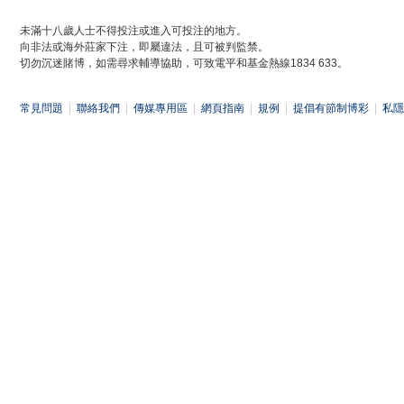
未滿十八歲人士不得投注或進入可投注的地方。
向非法或海外莊家下注，即屬違法，且可被判監禁。
切勿沉迷賭博，如需尋求輔導協助，可致電平和基金熱線1834 633。
常見問題
|
聯絡我們
|
傳媒專用區
|
網頁指南
|
規例
|
提倡有節制博彩
|
私隱