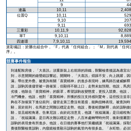
9
44
10,11
2,408
連贏
10,11
529
位置Q
9,10
207
9,11
693
10,11,9
92,828
三重彩
9,10,11
8,889
單T
7,9,10,11
19,594
四連環
派彩備註：於勝出組合中，「F」代表「任何組合」；「M」則代表「任何
序」。
競賽事件報告
到達配鞍房後，「大喜訊」須重新裝上右前蹄的蹄鐵，獸醫檢查後認為適宜出
到，示意開閘的鐘聲錯誤響起。開閘時，「大喜訊」煩躁不安，向上跳躍，因
滿」帶出更外疊。被查詢有關「喜寶精神」的進步表現時，練馬師呂健威解釋
說，該駒其後儘管被一路催策，但顯得不願上口，走勢未如預期。他說，馬房
劣後，他除去「喜寶精神」的眼罩，希望該駒改變態度，更投入競賽。他說，
冷門機會。他說，他對「喜寶精神」所獲的投注支持感到驚奇，這些投注並非
夠在不加催策下進佔前列，儘管走第三疊沒有遮擋，能夠扭轉表現。被查詢時
騎，居於前列，在馬群之間難以穩定走勢。他說，賽後柏寶解釋，由於該駒搶
騎，並且縮程角逐。告東尼說，由於此項意見，他讓「祝福滿滿」是日縮程角逐
說，「祝福滿滿」是日再次難以穩定走勢，八百米處轉彎時外閃，衝刺僅屬普
該駒的表現會有所進步。他說，在日後的賽事他打算繼續讓「祝福滿滿」採取
賽後獸醫檢查該駒，內窺鏡檢查顯示該駒的氣管內有很多血。「永旺勁」必須