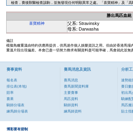
檢查，賽後獸醫檢查該駒，並無發現任何明顯異常之處。「喜寶精神」及「高
勝出馬匹血統
父系: Stravinsky
喜寶精神
母系: Darwasha
備註
模擬鳥瞰重溫由特約供應商提供，供馬迷作個人娛樂資訊之用。但由於香港馬場
重溫片段出現偏差。本會已盡一切努力務求有關資料盡可能準確，馬會就此並無責
賽事資料
賽馬消息及資訊
分析工
報名表
賽馬消息
速勢能
排位表(本地)
賽馬新聞資料庫
賽日數
賠率
主要賽事
初出馬
賽果
馬匹資料
騎練配
騎師分場表
騎師資料
馬匹搬
練馬師分場表
練馬師資料
貼士指
博彩要有節制