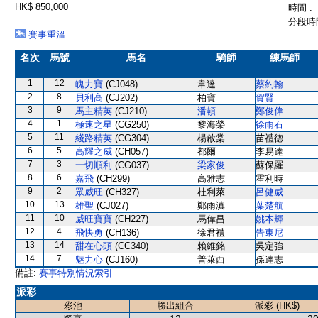
HK$ 850,000
時間 :
分段時間
賽事重溫
名次
馬號
馬名
騎師
練馬師
1
12
魄力寶
(CJ048)
韋達
蔡約翰
2
8
貝利高
(CJ202)
柏寶
賀賢
3
9
馬主精英
(CJ210)
潘頓
鄭俊偉
4
1
極速之星
(CG250)
黎海榮
徐雨石
5
11
綫路精英
(CG304)
楊啟棠
苗禮德
6
5
高耀之威
(CH057)
都爾
李易達
7
3
一切順利
(CG037)
梁家俊
蘇保羅
8
6
嘉飛
(CH299)
高雅志
霍利時
9
2
眾威旺
(CH327)
杜利萊
呂健威
10
13
雄聖
(CJ027)
鄭雨滇
葉楚航
11
10
威旺寶寶
(CH227)
馬偉昌
姚本輝
12
4
飛快勇
(CH136)
徐君禮
告東尼
13
14
甜在心頭
(CC340)
賴維銘
吳定強
14
7
魅力心
(CJ160)
普萊西
孫達志
備註:
賽事特別情況索引
派彩
彩池
勝出組合
派彩 (HK$)