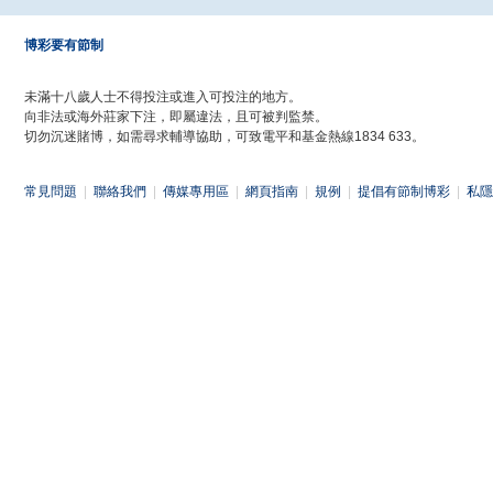
博彩要有節制
未滿十八歲人士不得投注或進入可投注的地方。
向非法或海外莊家下注，即屬違法，且可被判監禁。
切勿沉迷賭博，如需尋求輔導協助，可致電平和基金熱線1834 633。
常見問題
|
聯絡我們
|
傳媒專用區
|
網頁指南
|
規例
|
提倡有節制博彩
|
私隱