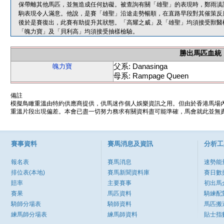
保帶離其他馬匹，並無造成任何妨礙。被查詢有關「雄聖」的表現時，鄭雨滇
駒表現令人滿意。他說，是賽「雄聖」沿途走勢暢順，在直路早段對其催策反
後於是賽復出，此賽有助提升其狀態。「高耀之威」及「雄聖」均須接受獸醫
「魄力寶」及「貝利高」均須接受抽樣檢驗。
勝出馬匹血統
父系: Danasinga
魄力寶
母系: Rampage Queen
備註
模擬鳥瞰重溫由特約供應商提供，供馬迷作個人娛樂資訊之用。但由於香港馬場
重溫片段出現偏差。本會已盡一切努力務求有關資料盡可能準確，馬會就此並無責
賽事資料
賽馬消息及資訊
分析工
報名表
賽馬消息
速勢能
排位表(本地)
賽馬新聞資料庫
賽日數
賠率
主要賽事
初出馬
賽果
馬匹資料
騎練配
騎師分場表
騎師資料
馬匹搬
練馬師分場表
練馬師資料
貼士指