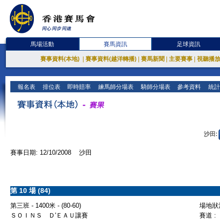
馬場活動
賽馬資訊
足球資訊
賽事資料(本地)
|
賽事資料(越洋轉播)
|
賽馬新聞
|
主要賽事
|
視聽播
報名表
排位表
即時賠率
練馬師分場表
騎師分場表
參考資料
統計
沙田:
賽事日期: 12/10/2008 沙田
第 10 場 (84)
第三班 - 1400米 - (80-60)
場地狀況
ＳＯＩＮＳ Ｄ'ＥＡＵ讓賽
賽道 :