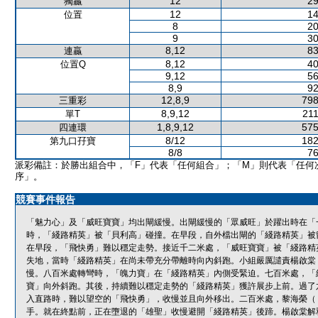
12
29
獨贏
12
14
位置
8
20
9
30
8,12
83
連贏
8,12
40
位置Q
9,12
56
8,9
92
12,8,9
798
三重彩
8,9,12
211
單T
1,8,9,12
575
四連環
8/12
182
第九口孖寶
8/8
76
派彩備註：於勝出組合中，「F」代表「任何組合」；「M」則代表「任何
序」。
競賽事件報告
「魅力心」及「威旺寶寶」均出閘緩慢。出閘緩慢的「眾威旺」於躍出時在「
時，「綫路精英」被「貝利高」碰撞。在早段，自外檔出閘的「綫路精英」被
在早段，「飛快勇」難以穩定走勢。接近千二米處，「威旺寶寶」被「綫路精
失地，當時「綫路精英」在尚未帶充分帶離時向內斜跑。小組嚴厲譴責楊啟棠
慢。八百米處轉彎時，「魄力寶」在「綫路精英」內側受緊迫。七百米處，「
寶」向外斜跑。其後，持續難以穩定走勢的「綫路精英」獲許展步上前。過了
入直路時，難以望空的「飛快勇」，收慢並且向外移出。二百米處，黎海榮（
手。就在終點前，正在墮退的「雄聖」收慢避開「綫路精英」後蹄。楊啟棠解