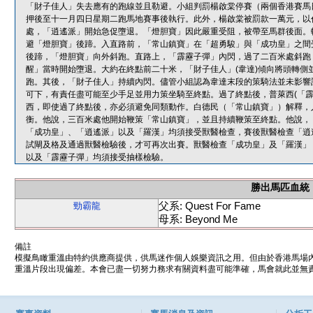
「財子佳人」失去應有的跑線並且勒避。小組判罰楊啟棠停賽（兩個香港賽馬
押後至十一月四日星期二跑馬地賽事後執行。此外，楊啟棠被罰款一萬元，以
處，「逍遙派」開始急促墮退。「燈胆寶」因此嚴重受阻，被帶至馬群後面。
避「燈胆寶」後蹄。入直路前，「常山鎮寶」在「超勇駿」與「成功皇」之間
後蹄，「燈胆寶」向外斜跑。直路上，「霹靂子彈」內閃，過了二百米處斜跑
醒」當時開始墮退。大約在終點前二十米，「財子佳人」(韋達)傾向將頭轉側
跑。其後，「財子佳人」持續內閃。儘管小組認為韋達末段的策騎法並未影響
可下，有責任盡可能至少手足並用力策坐騎至終點。過了終點後，普萊西(「霹
西，即使過了終點後，亦必須避免同類動作。白德民（「常山鎮寶」）解釋，
衡。他說，三百米處他開始鞭策「常山鎮寶」，並且持續鞭策至終點。他說，
「成功皇」、「逍遙派」以及「羅漢」均須接受獸醫檢查，賽後獸醫檢查「逍
試閘及格及通過獸醫檢驗後，才可再次出賽。獸醫檢查「成功皇」及「羅漢」
以及「霹靂子彈」均須接受抽樣檢驗。
勝出馬匹血統
父系: Quest For Fame
勁霸龍
母系: Beyond Me
備註
模擬鳥瞰重溫由特約供應商提供，供馬迷作個人娛樂資訊之用。但由於香港馬場
重溫片段出現偏差。本會已盡一切努力務求有關資料盡可能準確，馬會就此並無責