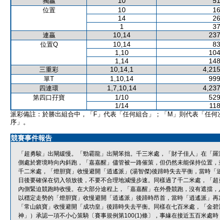
10
51
獨贏
10
16
位置
14
26
1
37
10,14
237
連贏
10,14
83
位置Q
1,10
104
1,14
148
10,14,1
4,215
三重彩
1,10,14
999
單T
1,7,10,14
4,237
四連環
1/10
529
第四口孖寶
1/14
118
派彩備註：於勝出組合中，「F」代表「任何組合」；「M」則代表「任何
序」。
競賽事件報告
「超勇駿」出閘緩慢。「勁霸龍」出閘笨拙。千三米處，「財子佳人」在「羅
側處於窘境時向內斜跑，「嘉嘉醒」儘管被一路催策，但仍然未能保持位置，
千二米處，「燈胆寶」收慢避開「逍遙派」(湯智傑)後蹄時失去平衡，當時「
日後要確保在切入領放後，不要不合理地減慢步速。同樣過了千二米處，「超
內側緊迫競跑時收慢。在大部分途程上，「嘉嘉醒」在外疊競跑，沒有遮擋，
以穩定走勢的「燈胆寶」收慢避開「逍遙派」後蹄時昂首，當時「逍遙派」再
「常山鎮寶」收慢避開「成功皇」後蹄時失去平衡。同樣在七百米處，「金碧
神」）承認一項不小心策騎〔賽事規例第100(1)條〕，事緣在接近五百米