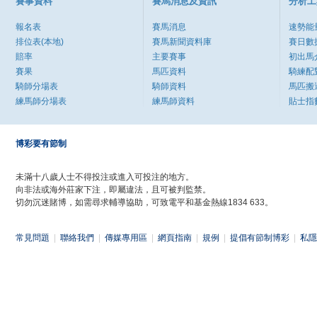
賽事資料
賽馬消息及資訊
分析工
報名表
賽馬消息
速勢能
排位表(本地)
賽馬新聞資料庫
賽日數
賠率
主要賽事
初出馬
賽果
馬匹資料
騎練配
騎師分場表
騎師資料
馬匹搬
練馬師分場表
練馬師資料
貼士指
博彩要有節制
未滿十八歲人士不得投注或進入可投注的地方。
向非法或海外莊家下注，即屬違法，且可被判監禁。
切勿沉迷賭博，如需尋求輔導協助，可致電平和基金熱線1834 633。
常見問題
|
聯絡我們
|
傳媒專用區
|
網頁指南
|
規例
|
提倡有節制博彩
|
私隱