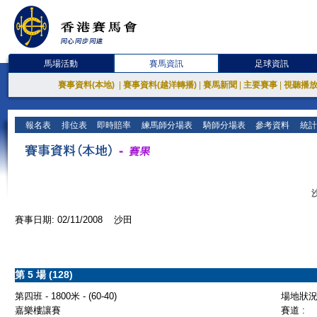
馬場活動
賽馬資訊
足球資訊
賽事資料(本地)
|
賽事資料(越洋轉播)
|
賽馬新聞
|
主要賽事
|
視聽播
報名表
排位表
即時賠率
練馬師分場表
騎師分場表
參考資料
統計
賽事日期: 02/11/2008 沙田
第 5 場 (128)
第四班 - 1800米 - (60-40)
場地狀況 
嘉樂樓讓賽
賽道 :