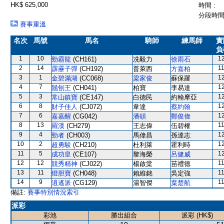
HK$ 625,000
時間 :
分段時間 
賽事重溫
名次
馬號
馬名
騎師
練馬師
實
負
1
10
1
勁霸龍
(CH161)
冼毅力
徐雨石
2
14
1
霹靂子彈
(CH192)
普萊西
方嘉柏
3
1
1
金碧滿湖
(CC068)
梁家俊
蘇保羅
4
7
1
鬚刨王
(CH041)
柏寶
李易達
5
3
1
常山鎮寶
(CE147)
白德民
約翰摩亞
6
8
1
財子佳人
(CJ072)
韋達
蔡約翰
7
6
1
嘉嘉醒
(CG042)
潘頓
鄭俊偉
8
13
1
羅漢
(CH279)
王志偉
伍碧權
9
4
1
勁者
(CH003)
馬偉昌
孫達志
10
2
1
超勇駿
(CH210)
杜利萊
霍利時
11
5
1
成功皇
(CE107)
黎海榮
呂健威
12
12
1
競秀精神
(CJ022)
楊啟棠
苗禮德
13
11
1
燈胆寶
(CH048)
賴維銘
吳定強
14
9
1
逍遙派
(CG129)
湯智傑
葉楚航
備註:
賽事特別情況索引
派彩
彩池
勝出組合
派彩 (HK$)