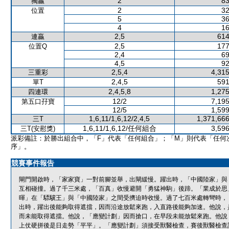
2
83
獨贏
2
32
位置
5
36
4
16
2,5
614
連贏
2,5
177
位置Q
2,4
69
4,5
92
2,5,4
4,315
三重彩
2,4,5
591
單T
2,4,5,8
1,275
四連環
12/2
7,195
第五口孖寶
12/5
1,599
1,6,11/1,6,12/2,4,5
1,371,666
三T
1,6,11/1,6,12/任何組合
3,596
三T(安慰獎)
派彩備註：於勝出組合中，「F」代表「任何組合」；「M」則代表「任何
序」。
競賽事件報告
閘門開啟時，「家家寶」一對前腳並舉，出閘緩慢。躍出時，「中國陸家」與
互相碰撞。過了千三米處，「百真」收慢避開「勇猛神駒」後蹄。「業成於思
暉」在「驃驥王」與「中國陸家」之間受擠迫時收慢。過了七百米處轉彎時，
出時，躍出後能夠取得遮擋，因而沿途放鬆來跑，入直路後能夠加速。他說，
而未能取得遮擋。他說，「應變計劃」因而搶口，在早段未能放鬆來跑。他說
上仗硬拼後是日走勢「平平」。「應變計劃」須接受獸醫檢查，賽後獸醫檢查