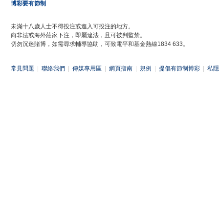
博彩要有節制
未滿十八歲人士不得投注或進入可投注的地方。
向非法或海外莊家下注，即屬違法，且可被判監禁。
切勿沉迷賭博，如需尋求輔導協助，可致電平和基金熱線1834 633。
常見問題
|
聯絡我們
|
傳媒專用區
|
網頁指南
|
規例
|
提倡有節制博彩
|
私隱