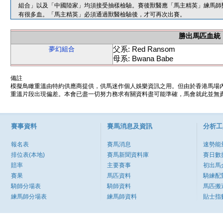
組合」以及「中國陸家」均須接受抽樣檢驗。賽後獸醫應「馬主精英」練馬師
有很多血。「馬主精英」必須通過獸醫檢驗後，才可再次出賽。
勝出馬匹血統
父系: Red Ransom
夢幻組合
母系: Bwana Babe
備註
模擬鳥瞰重溫由特約供應商提供，供馬迷作個人娛樂資訊之用。但由於香港馬場
重溫片段出現偏差。本會已盡一切努力務求有關資料盡可能準確，馬會就此並無責
賽事資料
賽馬消息及資訊
分析工
報名表
賽馬消息
速勢能
排位表(本地)
賽馬新聞資料庫
賽日數
賠率
主要賽事
初出馬
賽果
馬匹資料
騎練配
騎師分場表
騎師資料
馬匹搬
練馬師分場表
練馬師資料
貼士指