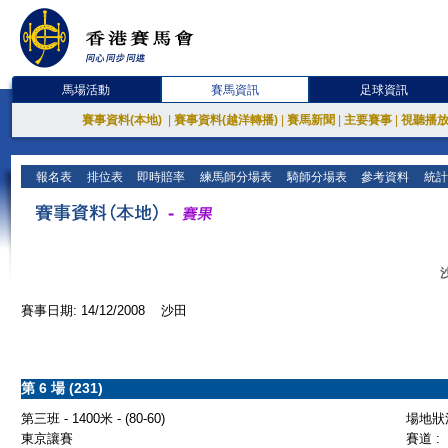
馬場活動
賽馬資訊
足球資訊
賽事資料(本地)
|
賽事資料(越洋轉播)
|
賽馬新聞
|
主要賽事
|
視聽播
報名表
排位表
即時賠率
練馬師分場表
騎師分場表
參考資料
統計
賽事日期: 14/12/2008 沙田
第 6 場 (231)
第三班 - 1400米 - (80-60)
場地狀況
東京讓賽
賽道 :