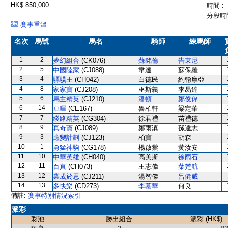
HK$ 850,000
時間 :
分段時間
賽事重溫
名次
馬號
馬名
騎師
練馬師
1
2
夢幻組合
(CK076)
蘇銘倫
告東尼
2
5
中國陸家
(CJ088)
韋達
蘇保羅
3
4
驃驥王
(CH042)
白德民
約翰摩亞
4
8
家家寶
(CJ208)
巫斯義
李易達
5
6
馬主精英
(CJ210)
潘頓
鄭俊偉
6
14
卓暉
(CE167)
魯柏軒
梁定華
7
7
綫路精英
(CG304)
徐君禮
苗禮德
8
9
真奇寶
(CJ089)
鄭雨滇
孫達志
9
3
應變計劃
(CJ123)
柏寶
胡森
10
1
勇猛神駒
(CG178)
楊啟棠
黃汝安
11
10
中華英雄
(CH040)
高美斯
徐雨石
12
11
百真
(CH073)
王志偉
葉楚航
13
12
業成於思
(CJ211)
湯智傑
呂健威
14
13
多快樂
(CD273)
李慕華
何良
備註:
賽事特別情況索引
派彩
彩池
勝出組合
派彩 (HK$)