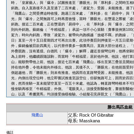
時，「皇家藝人」與「爆冷」試圖推進至「勝眼光」與「厚利多」之間時互相
斜跑。自入直路後不久及至過了二百米處，「凌駕力」受困，未能推進。過了
「飛鷹山」之間受擠迫時收慢。跑過三百米處，「厚利多」在「易得中」與「
光」與「爆冷」之間無路可上時再度收慢，當時「勝眼光」在墮退之際被「凌
斜跑。接近二百米處，正在墮退的「易得中」，在「厚利多」與「爆冷」之間
則向外斜跑。蘇銘倫（「牛精福星」）承認一項不小心策騎〔賽事規例第100
駕力」時向內斜跑，導致「凌駕力」被帶向內跑橫越「放縱不羈」的跑線，「
日）直至一月十五日星期四才可再次出賽。此項停賽罰則押後至一月五日星期
外，蘇銘倫被罰款四萬元，以代替停賽多一個賽馬日。直路大部分途程上，「
外疊競跑，沒有遮擋。白德民（「爆冷」）解釋，趨近首個彎位時，他將坐騎
為上前時，他繼續跟隨該駒，而當時「牛精福星」居於他外側。他說，他打算
山」能順勢帶他上前。他說，接近七百米處「飛鷹山」移出至第三疊並且開始
持在他外疊，令他未能向外移出。他說，其後不久，「勝眼光」在他前面受到
側超越他，而「勝眼光」則未有推進。他因而在直路彎受困，未能推進。他說
光」內側出現空位時，他立即嘗試推進至該空位，但卻無路可上，因而於四百
側，然而坐騎一直未能望空直至一百五十米處。他認為，轉直路彎時根本不可
慢坐騎再移至「牛精福星」外側。「電眼美人」須接受獸醫檢查，賽後獸醫檢
山」以及「希臘寶馬」均須接受抽樣檢驗。小組擬召見薛凱文（「飛鷹山」）
勝出馬匹血統
父系: Rock Of Gibraltar
飛鷹山
母系: Masskana
備註