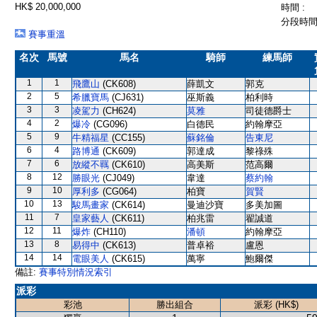
HK$ 20,000,000
時間 :
分段時間 
賽事重溫
名次
馬號
馬名
騎師
練馬師
1
1
飛鷹山
(CK608)
薛凱文
郭克
2
5
希臘寶馬
(CJ631)
巫斯義
柏利時
3
3
凌駕力
(CH624)
莫雅
司徒德爵士
4
2
爆冷
(CG096)
白德民
約翰摩亞
5
9
牛精福星
(CC155)
蘇銘倫
告東尼
6
4
路博通
(CK609)
郭達成
黎祿殊
7
6
放縱不羈
(CK610)
高美斯
范高爾
8
12
勝眼光
(CJ049)
韋達
蔡約翰
9
10
厚利多
(CG064)
柏寶
賀賢
10
13
駿馬畫家
(CK614)
曼迪沙寶
多美加圖
11
7
皇家藝人
(CK611)
柏兆雷
翟誠道
12
11
爆炸
(CH110)
潘頓
約翰摩亞
13
8
易得中
(CK613)
普卓裕
盧恩
14
14
電眼美人
(CK615)
萬寧
鮑爾傑
備註:
賽事特別情況索引
派彩
彩池
勝出組合
派彩 (HK$)