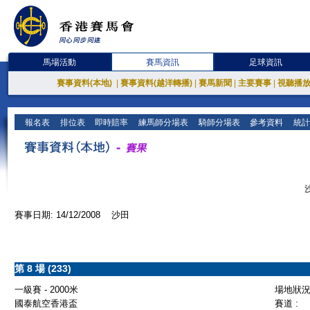
馬場活動
賽馬資訊
足球資訊
賽事資料(本地)
|
賽事資料(越洋轉播)
|
賽馬新聞
|
主要賽事
|
視聽播
報名表
排位表
即時賠率
練馬師分場表
騎師分場表
參考資料
統計
賽事日期: 14/12/2008 沙田
第 8 場 (233)
一級賽 - 2000米
場地狀況 
國泰航空香港盃
賽道 :