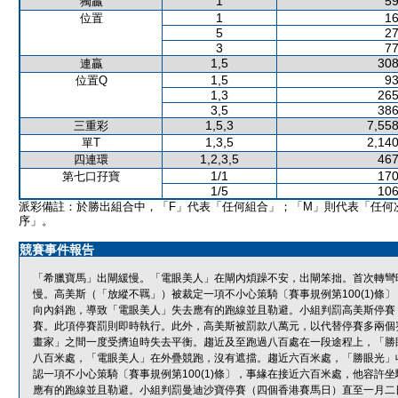
1
59
獨贏
1
16
位置
5
27
3
77
1,5
308
連贏
1,5
93
位置Q
1,3
265
3,5
386
1,5,3
7,558
三重彩
1,3,5
2,140
單T
1,2,3,5
467
四連環
1/1
170
第七口孖寶
1/5
106
派彩備註：於勝出組合中，「F」代表「任何組合」；「M」則代表「任何
序」。
競賽事件報告
「希臘寶馬」出閘緩慢。「電眼美人」在閘內煩躁不安，出閘笨拙。首次轉彎
慢。高美斯（「放縱不羈」）被裁定一項不小心策騎〔賽事規例第100(1)
向內斜跑，導致「電眼美人」失去應有的跑線並且勒避。小組判罰高美斯停賽
賽。此項停賽罰則即時執行。此外，高美斯被罰款八萬元，以代替停賽多兩個
畫家」之間一度受擠迫時失去平衡。趨近及至跑過八百處在一段途程上，「勝
八百米處，「電眼美人」在外疊競跑，沒有遮擋。趨近六百米處，「勝眼光」
認一項不小心策騎〔賽事規例第100(1)條〕，事緣在接近六百米處，他容
應有的跑線並且勒避。小組判罰曼迪沙寶停賽（四個香港賽馬日）直至一月二