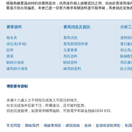
模擬鳥瞰重溫由特約供應商提供，供馬迷作個人娛樂資訊之用。但由於香港馬場
重溫片段出現偏差。本會已盡一切努力務求有關資料盡可能準確，馬會就此並無責
賽事資料
賽馬消息及資訊
分析工
報名表
賽馬消息
速勢能
排位表(本地)
賽馬新聞資料庫
賽日數
賠率
主要賽事
初出馬
賽果
馬匹資料
騎練配
騎師分場表
騎師資料
馬匹搬
練馬師分場表
練馬師資料
貼士指
博彩要有節制
未滿十八歲人士不得投注或進入可投注的地方。
向非法或海外莊家下注，即屬違法，且可被判監禁。
切勿沉迷賭博，如需尋求輔導協助，可致電平和基金熱線1834 633。
常見問題
|
聯絡我們
|
傳媒專用區
|
網頁指南
|
規例
|
提倡有節制博彩
|
私隱