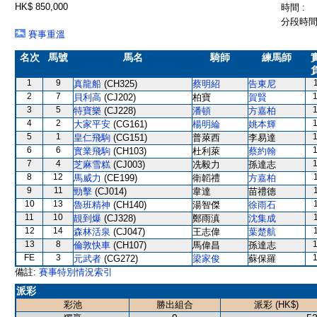
HK$ 850,000
時間 :
分段時間 
賽事重溫
名次
馬號
馬名
騎師
練馬師
1
9
真龍船
(CH325)
蔡明紹
告東尼
2
7
貝利高
(CJ202)
柏寶
賀賢
3
5
特寶樂
(CJ228)
潘頓
方嘉柏
4
2
大家平安
(CG161)
楊明綸
姚本輝
5
1
皇仁飛駒
(CG151)
普萊西
李易達
6
6
實業飛駒
(CH103)
杜利萊
蔡約翰
7
4
芝麻雪糕
(CJ003)
冼毅力
孫達志
8
12
馬威力
(CE199)
衛韜禮
方嘉柏
9
11
勁擊
(CJ014)
韋達
苗禮德
10
13
魯班精神
(CH140)
湯智傑
徐雨石
11
10
靚到爆
(CJ328)
鄭雨滇
沈集成
12
14
森林活泉
(CJ047)
王志偉
葉楚航
13
8
倫敦快車
(CH107)
馬偉昌
孫達志
FE
3
元武者
(CG272)
梁家俊
蘇保羅
備註:
賽事特別情況索引
派彩
彩池
勝出組合
派彩 (HK$)