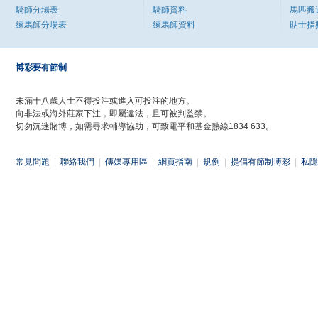
騎師分場表
騎師資料
馬匹搬
練馬師分場表
練馬師資料
貼士指
博彩要有節制
未滿十八歲人士不得投注或進入可投注的地方。
向非法或海外莊家下注，即屬違法，且可被判監禁。
切勿沉迷賭博，如需尋求輔導協助，可致電平和基金熱線1834 633。
常見問題
|
聯絡我們
|
傳媒專用區
|
網頁指南
|
規例
|
提倡有節制博彩
|
私隱