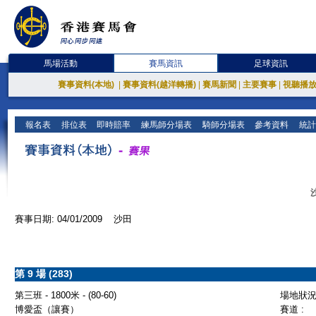
馬場活動
賽馬資訊
足球資訊
賽事資料(本地)
|
賽事資料(越洋轉播)
|
賽馬新聞
|
主要賽事
|
視聽播
報名表
排位表
即時賠率
練馬師分場表
騎師分場表
參考資料
統計
賽事日期: 04/01/2009 沙田
第 9 場 (283)
第三班 - 1800米 - (80-60)
場地狀況 
博愛盃（讓賽）
賽道 :