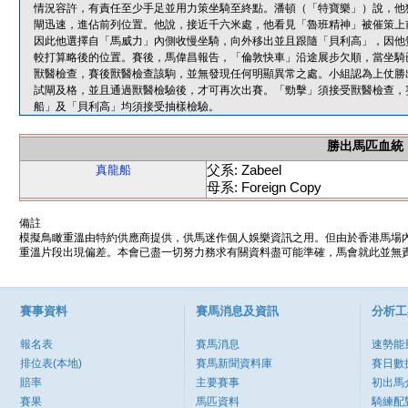
情況容許，有責任至少手足並用力策坐騎至終點。潘頓（「特寶樂」）說，他
閘迅速，進佔前列位置。他說，接近千六米處，他看見「魯班精神」被催策上
因此他選擇自「馬威力」內側收慢坐騎，向外移出並且跟隨「貝利高」，因他
較打算略後的位置。賽後，馬偉昌報告，「倫敦快車」沿途展步欠順，當坐騎
獸醫檢查，賽後獸醫檢查該駒，並無發現任何明顯異常之處。小組認為上仗勝
試閘及格，並且通過獸醫檢驗後，才可再次出賽。「勁擊」須接受獸醫檢查，
船」及「貝利高」均須接受抽樣檢驗。
勝出馬匹血統
父系: Zabeel
真龍船
母系: Foreign Copy
備註
模擬鳥瞰重溫由特約供應商提供，供馬迷作個人娛樂資訊之用。但由於香港馬場
重溫片段出現偏差。本會已盡一切努力務求有關資料盡可能準確，馬會就此並無責
賽事資料
賽馬消息及資訊
分析工
報名表
賽馬消息
速勢能
排位表(本地)
賽馬新聞資料庫
賽日數
賠率
主要賽事
初出馬
賽果
馬匹資料
騎練配