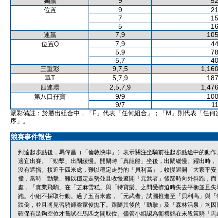
9
52
獨贏
9
21
位置
7
15
5
16
7,9
105
連贏
7,9
44
位置Q
5,9
78
5,7
40
9,7,5
1,160
三重彩
5,7,9
187
單T
2,5,7,9
1,476
四連環
9/9
100
第八口孖寶
9/7
11
派彩備註：於勝出組合中，「F」代表「任何組合」；「M」則代表「任何
序」。
競賽事件報告
到達起步點後，馬偉昌（「倫敦快車」）表示關注坐騎前往起步點途中的動作
適宜出賽。「勁擊」出閘緩慢。開閘時「真龍船」坐後，出閘緩慢。躍出時，
沒有遮擋。接近千四米處，難以穩定走勢的「貝利高」，收慢避開「大家平安
撞，當時「勁擊」難以穩定走勢並且收慢避開「元武者」後蹄時向外斜跑，而
處，「實業飛駒」在「芝麻雪糕」與「特寶樂」之間受擠迫時失去平衡並且失
跑。小組不採取行動。過了五百米處，「元武者」試圖推進至「貝利高」與「
跌倒，並且將見習騎師梁家俊拋下。跟隨其後的「勁擊」及「森林活泉」均因
確保有足夠空位才嘗試在馬匹之間取位。儘管小組認為衛禮韜在末段策騎「馬