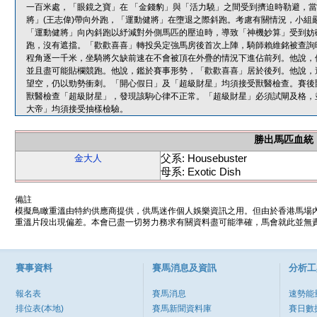
一百米處，「眼鏡之寶」在 「金錢豹」與「活力驍」之間受到擠迫時勒避，
將」(王志偉)帶向外跑，「運動健將」在墮退之際斜跑。考慮有關情況，小組
「運動健將」向內斜跑以紓減對外側馬匹的壓迫時，導致「神機妙算」受到妨
跑，沒有遮擋。「歡歡喜喜」轉投吳定強馬房後首次上陣，騎師賴維銘被查詢
程角逐一千米，坐騎將欠缺前速在不會被頂在外疊的情況下進佔前列。他說，
並且盡可能貼欄競跑。他說，鑑於賽事形勢，「歡歡喜喜」居於後列。他說，
望空，仍以勁勢衝刺。「開心假日」及「超級財星」均須接受獸醫檢查。賽後
獸醫檢查「超級財星」，發現該駒心律不正常。「超級財星」必須試閘及格，
大帝」均須接受抽樣檢驗。
勝出馬匹血統
父系: Housebuster
金大人
母系: Exotic Dish
備註
模擬鳥瞰重溫由特約供應商提供，供馬迷作個人娛樂資訊之用。但由於香港馬場
重溫片段出現偏差。本會已盡一切努力務求有關資料盡可能準確，馬會就此並無責
賽事資料
賽馬消息及資訊
分析工
報名表
賽馬消息
速勢能
排位表(本地)
賽馬新聞資料庫
賽日數