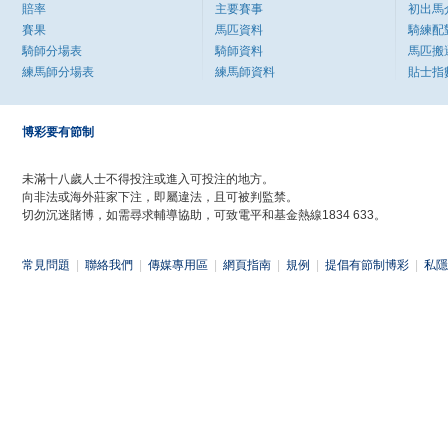
賠率
主要賽事
初出馬
賽果
馬匹資料
騎練配
騎師分場表
騎師資料
馬匹搬
練馬師分場表
練馬師資料
貼士指
博彩要有節制
未滿十八歲人士不得投注或進入可投注的地方。
向非法或海外莊家下注，即屬違法，且可被判監禁。
切勿沉迷賭博，如需尋求輔導協助，可致電平和基金熱線1834 633。
常見問題
|
聯絡我們
|
傳媒專用區
|
網頁指南
|
規例
|
提倡有節制博彩
|
私隱