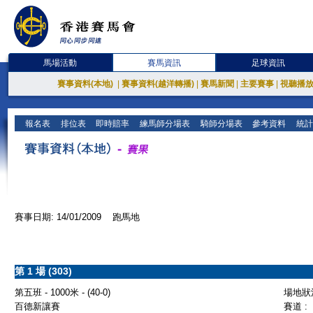
馬場活動
賽馬資訊
足球資訊
賽事資料(本地)
|
賽事資料(越洋轉播)
|
賽馬新聞
|
主要賽事
|
視聽播
報名表
排位表
即時賠率
練馬師分場表
騎師分場表
參考資料
統計
賽事日期: 14/01/2009 跑馬地
第 1 場 (303)
第五班 - 1000米 - (40-0)
場地狀況
百德新讓賽
賽道 :