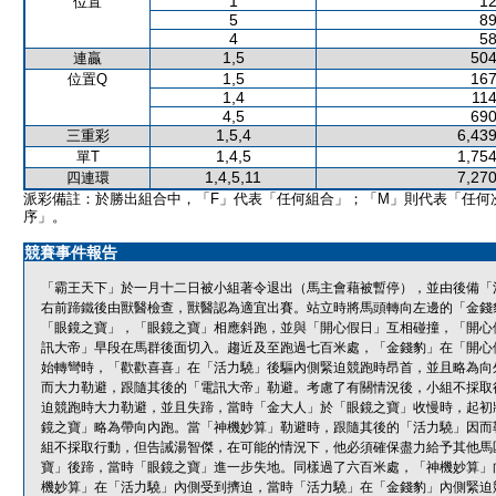
1
12
位置
5
89
4
58
1,5
504
連贏
1,5
167
位置Q
1,4
114
4,5
690
1,5,4
6,439
三重彩
1,4,5
1,754
單T
1,4,5,11
7,270
四連環
派彩備註：於勝出組合中，「F」代表「任何組合」；「M」則代表「任何
序」。
競賽事件報告
「霸王天下」於一月十二日被小組著令退出（馬主會藉被暫停），並由後備「
右前蹄鐵後由獸醫檢查，獸醫認為適宜出賽。站立時將馬頭轉向左邊的「金錢
「眼鏡之寶」，「眼鏡之寶」相應斜跑，並與「開心假日」互相碰撞，「開心
訊大帝」早段在馬群後面切入。趨近及至跑過七百米處，「金錢豹」在「開心
始轉彎時，「歡歡喜喜」在「活力驍」後驅內側緊迫競跑時昂首，並且略為向
而大力勒避，跟隨其後的「電訊大帝」勒避。考慮了有關情況後，小組不採取
迫競跑時大力勒避，並且失蹄，當時「金大人」於「眼鏡之寶」收慢時，起初將
鏡之寶」略為帶向內跑。當「神機妙算」勒避時，跟隨其後的「活力驍」因而
組不採取行動，但告誡湯智傑，在可能的情況下，他必須確保盡力給予其他馬
寶」後蹄，當時「眼鏡之寶」進一步失地。同樣過了六百米處，「神機妙算」
機妙算」在「活力驍」內側受到擠迫，當時「活力驍」在「金錢豹」內側緊迫