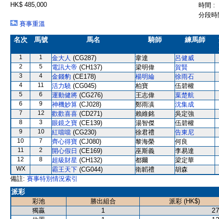
HK$ 485,000
時間 :
分段時間
賽事重溫
名次
馬號
馬名
騎師
練馬師
1
1
金大人
(CG287)
韋達
呂健威
2
5
電訊大帝
(CH137)
梁明偉
賀賢
3
4
金錢豹
(CE178)
楊明綸
徐雨石
4
11
活力驍
(CG045)
柏寶
伍碧權
5
6
運動健將
(CG276)
王志偉
葉楚航
6
9
神機妙算
(CJ028)
鄭雨滇
沈集成
7
12
歡歡喜喜
(CD271)
賴維銘
吳定強
8
3
眼鏡之寶
(CE139)
湯智傑
伍碧權
9
10
紅噹噹
(CG230)
徐君禮
告東尼
10
7
齊心得寶
(CJ080)
黎海榮
何良
11
2
開心假日
(CE169)
巫斯義
李易達
12
8
超級財星
(CH132)
都爾
梁定華
WX
霸王天下
(CG044)
衛韜禮
胡森
備註:
賽事特別情況索引
派彩
彩池
勝出組合
派彩 (HK$)
1
27
獨贏