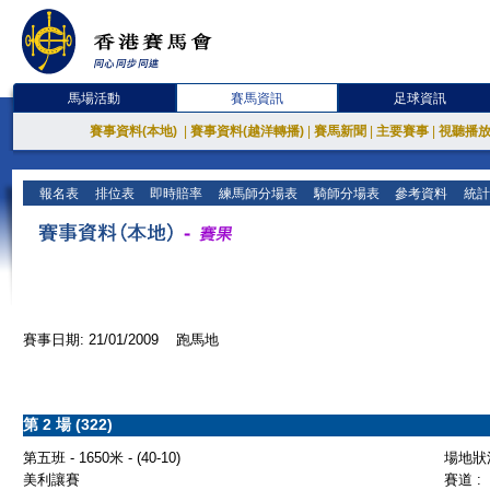
馬場活動
賽馬資訊
足球資訊
賽事資料(本地)
|
賽事資料(越洋轉播)
|
賽馬新聞
|
主要賽事
|
視聽播
報名表
排位表
即時賠率
練馬師分場表
騎師分場表
參考資料
統計
賽事日期: 21/01/2009 跑馬地
第 2 場 (322)
第五班 - 1650米 - (40-10)
場地狀況
美利讓賽
賽道 :