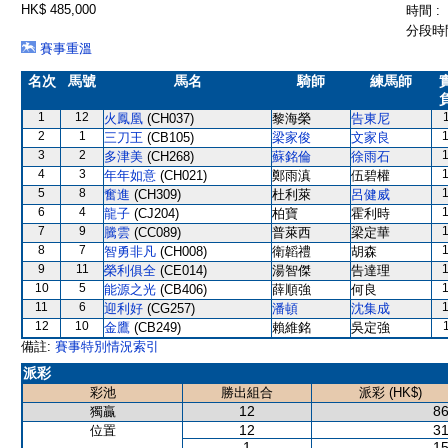
HK$ 485,000
時間 :
分段時間
賽事重溫
名次
馬號
馬名
騎師
練馬師
1
12
火鳳凰
(CH037)
黎海榮
告東尼
2
1
三刀王
(CB105)
梁家俊
文家良
3
2
多津美
(CH268)
蘇銘倫
徐雨石
4
3
年年如意
(CH021)
鄭雨滇
伍碧權
5
8
奮進
(CH309)
杜利萊
呂健威
6
4
龍子
(CJ204)
柏寶
霍利時
7
9
騰雲
(CC089)
普萊西
梁定華
8
7
智勇非凡
(CH008)
衛韜禮
胡森
9
11
榮利俱全
(CE014)
湯智傑
告達理
10
5
能源之光
(CB406)
薛順強
何良
11
6
迎利好
(CG257)
潘頓
沈集成
12
10
金鷹
(CB249)
賴維銘
吳定強
備註:
賽事特別情況索引
派彩
彩池
勝出組合
派彩 (HK$)
12
86
獨贏
12
31
位置
1
15