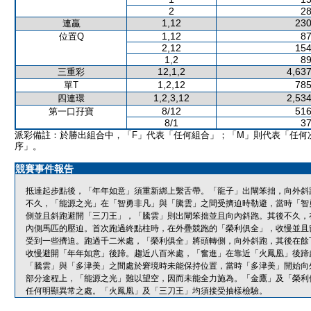
2
28
1,12
230
連贏
1,12
87
位置Q
2,12
154
1,2
89
12,1,2
4,637
三重彩
1,2,12
785
單T
1,2,3,12
2,534
四連環
8/12
516
第一口孖寶
8/1
37
派彩備註：於勝出組合中，「F」代表「任何組合」；「M」則代表「任何
序」。
競賽事件報告
抵達起步點後，「年年如意」須重新綁上繫舌帶。「龍子」出閘笨拙，向外斜
不久，「能源之光」在「智勇非凡」與「騰雲」之間受擠迫時勒避，當時「智
側並且斜跑避開「三刀王」，「騰雲」則出閘笨拙並且向內斜跑。其後不久，
內側馬匹的壓迫。首次跑過終點柱時，在外疊競跑的「榮利俱全」，收慢並且
受到一些擠迫。跑過千二米處，「榮利俱全」將頭轉側，向外斜跑，其後在餘
收慢避開「年年如意」後蹄。趨近八百米處，「奮進」在靠近「火鳳凰」後蹄
「騰雲」與「多津美」之間處於窘境時未能保持位置，當時「多津美」開始向
部分途程上，「能源之光」難以望空，因而未能全力施為。「金鷹」及「榮利
任何明顯異常之處。「火鳳凰」及「三刀王」均須接受抽樣檢驗。