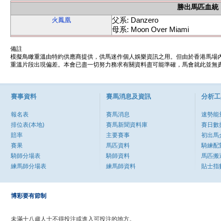
勝出馬匹血統
父系: Danzero
火鳳凰
母系: Moon Over Miami
備註
模擬鳥瞰重溫由特約供應商提供，供馬迷作個人娛樂資訊之用。但由於香港馬場
重溫片段出現偏差。本會已盡一切努力務求有關資料盡可能準確，馬會就此並無責
賽事資料
賽馬消息及資訊
分析工
報名表
賽馬消息
速勢能
排位表(本地)
賽馬新聞資料庫
賽日數
賠率
主要賽事
初出馬
賽果
馬匹資料
騎練配
騎師分場表
騎師資料
馬匹搬
練馬師分場表
練馬師資料
貼士指
博彩要有節制
未滿十八歲人士不得投注或進入可投注的地方。