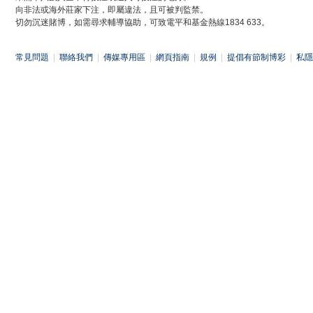
向非法或海外莊家下注，即屬違法，且可被判監禁。
切勿沉迷賭博，如需尋求輔導協助，可致電平和基金熱線1834 633。
常見問題
|
聯絡我們
|
傳媒專用區
|
網頁指南
|
規例
|
提倡有節制博彩
|
私隱