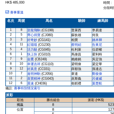
HK$ 485,000
時間 :
分段時間
賽事重溫
名次
馬號
馬名
騎師
練馬師
1
8
皇龍飛駒
(CG199)
普萊西
李易達
2
5
齊心得寶
(CJ080)
蘇狄雄
何良
3
3
好奇妙
(CG141)
柏寶
姚本輝
4
11
紅噹噹
(CG230)
蔡明紹
告東尼
5
4
活力驍
(CG045)
杜利萊
伍碧權
6
1
快上快
(CG010)
馬偉昌
霍利時
7
9
金鷹
(CB249)
賴維銘
吳定強
8
10
幸運吉祥
(CG110)
梁明偉
梁定華
9
12
好真意
(CC031)
薛順強
孫達志
10
7
進明神駒
(CJ056)
韋達
鄭俊偉
11
2
喜寶精神
(CG043)
巫斯義
呂健威
12
6
晨速
(CH036)
衛韜禮
葉楚航
備註:
賽事特別情況索引
派彩
彩池
勝出組合
派彩 (HK$)
8
523
獨贏
8
127
位置
5
26