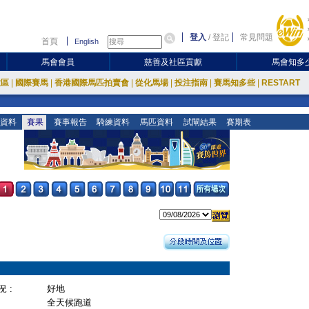
登入
/
登記
常見問題
首頁
English
馬會會員
慈善及社區貢獻
馬會知多
放區
|
國際賽馬
|
香港國際馬匹拍賣會
|
從化馬場
|
投注指南
|
賽馬知多些
|
RESTART
資料
賽果
賽事報告
騎練資料
馬匹資料
試閘結果
賽期表
 :
好地
全天候跑道