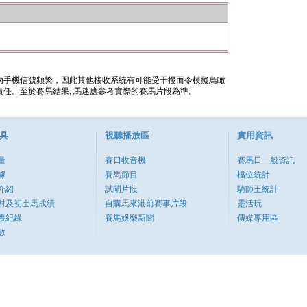
內手機信號頻繁，因此其他接收系統有可能受干擾而令模擬鳥瞰
任。至於賽馬結果, 馬迷應參考實際的賽馬片段為準。
具
視聽播放區
實用資訊
量
賽日收音機
賽馬日一般資訊
據
賽馬節目
檔位統計
介紹
試閘片段
騎師王統計
對及初岀馬成績
自購馬來港前賽事片段
靈活玩
遷紀錄
賽馬娛樂新聞
傳媒專用區
數