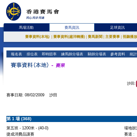
馬場活動
賽馬資訊
足球資訊
賽事資料(本地)
|
賽事資料(越洋轉播)
|
賽馬新聞
|
主要賽事
|
視聽播
報名表
排位表
即時賠率
練馬師分場表
騎師分場表
參考資料
統計
沙田:
賽事日期: 08/02/2009 沙田
第 1 場 (368)
第五班 - 1200米 - (40-0)
場地狀況
捷成消費品讓賽
賽道 :