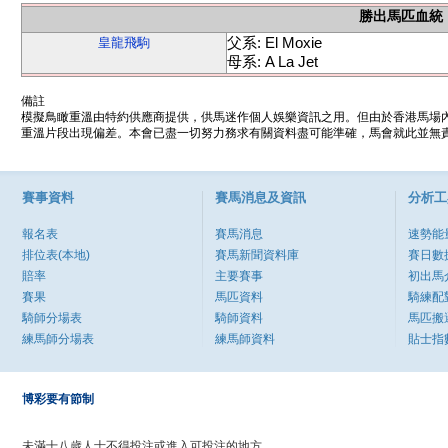
勝出馬匹血統
父系: El Moxie
皇龍飛駒
母系: A La Jet
備註
模擬鳥瞰重溫由特約供應商提供，供馬迷作個人娛樂資訊之用。但由於香港馬場
重溫片段出現偏差。本會已盡一切努力務求有關資料盡可能準確，馬會就此並無責
賽事資料
賽馬消息及資訊
分析工
報名表
賽馬消息
速勢能
排位表(本地)
賽馬新聞資料庫
賽日數
賠率
主要賽事
初出馬
賽果
馬匹資料
騎練配
騎師分場表
騎師資料
馬匹搬
練馬師分場表
練馬師資料
貼士指
博彩要有節制
未滿十八歲人士不得投注或進入可投注的地方。