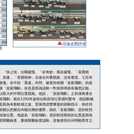
.50
.50
.00
.00
.50
.00
.00
.00
沿途走勢評述
次
。「快上快」出閘緩慢。「好奇妙」展步緩慢。「喜寶精
。其後，「喜寶精神」沿途在外疊競跑，沒有遮擋。七百米
收慢。在中段「晨速」外閃。被查詢有關「皇龍飛駒」的進
讓「皇龍飛駒」休息是因為該駒一對前蹄球節有傷患記錄。
佔取大約中間位置競跑。他說，「皇龍飛駒」之前僅角逐全
飛駒」能在1200米途程佔取前領位置感到驚奇，因該駒被
是因為有新鮮感之故。普萊西證實獲發的策騎指示，他亦預
坐騎以把握自內檔出閘的優勢，因此「皇龍飛駒」居於較預
領放位置。他認為「皇龍飛駒」居於較預期前的位置是因為
受獸醫檢查，賽後獸醫檢查該駒，並無發現任何明顯異常之