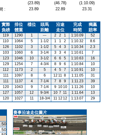
(23.89)
(46.78)
(1:10.09)
23.89
22.89
23.31
 :
實際
排位
檔位
頭馬
沿途
完成
獨贏
負磅
體重
距離
走位
時間
賠率
119
1290
1
---
2
2
1
1:10.09
52
110
1064
5
1-1/2
1
1
2
1:10.32
8.6
126
1102
3
1-1/2
5
4
3
1:10.34
2.3
103
1060
6
3-1/4
3
3
4
1:10.61
7
123
1046
10
3-1/2
6
6
5
1:10.63
16
129
1254
7
4-3/4
8
9
6
1:10.84
10
112
1173
2
5
4
5
7
1:10.91
10
111
1097
8
6
12
11
8
1:11.05
31
111
1137
4
7-1/4
7
8
9
1:11.23
39
120
1043
9
7-1/4
9
10
10
1:11.26
10
127
1057
12
9-3/4
10
7
11
1:11.64
13
120
1027
11
18-3/4
11
12
12
1:13.07
29
賽事沿途走位圖片
.50
.50
.50