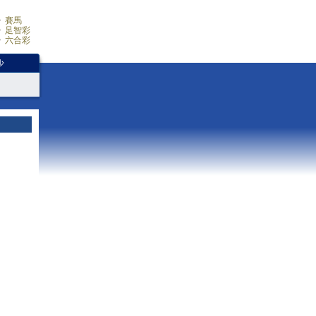
賽馬
足智彩
六合彩
少