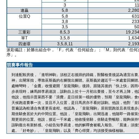
3
11
5,8
2,280
連贏
5,8
631
位置Q
3,8
233
3,5
50
8,5,3
19,234
三重彩
3,5,8
1,634
單T
3,5,8,11
2,193
四連環
派彩備註：於勝出組合中，「F」代表「任何組合」；「M」則代表「任何
序」。
競賽事件報告
到達配鞍房後，「進明神駒」須校正右後蹄的蹄鐵，獸醫檢查後認為適宜出賽
神」出閘笨拙，導致巫斯義的右腳脫出腳踏。巫斯義於趨近千一米處套回腳踏
處轉彎時，「金鷹」收慢避開「皇龍飛駒」後蹄。跟隨其後的「快上快」因而
步表現時，練馬師李易達說，該駒自上仗十一月初出賽後，至今才再上陣，他
他說，他指示普萊西不要「浪費」是日排第一檔的優勢，預期「皇龍飛駒」會
天候跑道賽事一次，並且不入位置，是日馬房亦不看好該駒。他說，他對「皇龍
普遍認為較適合角逐更長途程。他認為，「皇龍飛駒」居前競跑並且表現進步
期坐騎會居於大約中間位置。他說，「皇龍飛駒」出閘迅速，他隨即一路催策
期更前的位置。他說，接近一千米處，他收慢坐騎，坐騎走勢暢順，能夠保持
該駒復出有新鮮感。小組告知李易達，他的解釋會被載入報告。「晨速」須接
處。「好奇妙」、「皇龍飛駒」以及「齊心得寶」均須接受抽樣檢驗。